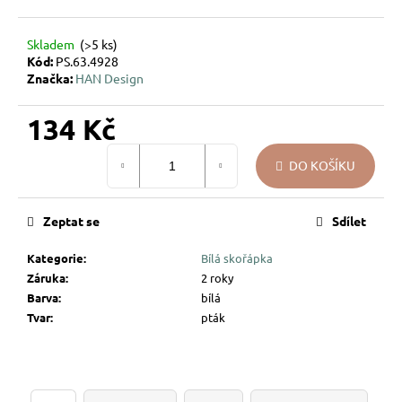
u
j
Skladem
(>5 ks)
e
Kód:
PS.63.4928
m
Značka:
HAN Design
e
134 Kč
VÁNOČNÍ
Měrná
SKLENĚNÁ
DO KOŠÍKU
cena:
OZDOBA
–
KOULE
Zeptat se
Sdílet
PŘÍRODNÍ
KRESBA
Kategorie
:
Bílá skořápka
139
Záruka
:
2 roky
Kč
Barva
:
bílá
Tvar
:
pták