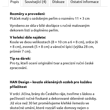
Popis
Související (4)
Diskuze
Ostatní informace
Rozměry a provedení:
Ptáček malý s ozdobným peřím o rozměru 11 × 3 cm
Vyrobeno ze skla v bílé skořápce s ručně malovaným
dekorem listí a doplněno peřím.
V kolekci dále najdete:
Koule ve dvou velikostech (8 × 10 cm a 6 × 8 cm), srdce (6
× 8 cm), zvonek (5 × 8 cm) a vánoční špici (výška 28 cm,
průměr 7 cm).
Tip na dárek:
Pro ty, kteří ocení originální tvar a precizní ruční české
zpracování.
HAN Design – kouzlo skleněných ozdob pro každou
příležitost
V srdci Jičína, brány do Českého ráje, tvoříme s láskou a
pečlivostí ručně foukané a dekorované skleněné ozdoby.
Již více než 30 let proměňujeme křehké řemeslo ve
skutečné umění, které rozzáří vaše domovy nejen o