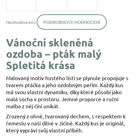
a
j
Průměrné
í
Neohodnoceno
PODROBNOSTI HODNOCENÍ
hodnocení
produktu
t
je
?
Vánoční skleněná
0,0
z
ozdoba – pták malý
5
hvězdiček.
Spletitá krása
HLEDAT
Malovaný motiv hustého listí se plynule propojuje s
tvarem ptáčka a jeho ozdobným peřím. Každý kus
má svou vlastní dynamiku, díky které působí jako
D
malá socha v prostoru. Jemné proporce a ruční
o
malba z něj činí unikát.
p
o
Zrozený z ohně, tvarovaný dechem, s respektem k
r
řemeslu v naší dílně v Jičíně. Každý kus je originál,
u
který vypráví svůj vlastní příběh.
č