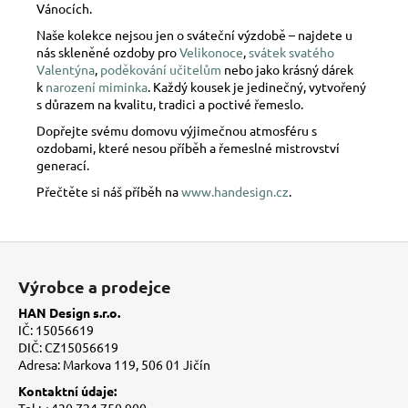
Vánocích.
Naše kolekce nejsou jen o sváteční výzdobě – najdete u
nás skleněné ozdoby pro
Velikonoce
,
svátek svatého
Valentýna
,
poděkování učitelům
nebo jako krásný dárek
k
narození miminka
. Každý kousek je jedinečný, vytvořený
s důrazem na kvalitu, tradici a poctivé řemeslo.
Dopřejte svému domovu výjimečnou atmosféru s
ozdobami, které nesou příběh a řemeslné mistrovství
generací.
Přečtěte si náš příběh na
www.handesign.cz
.
Z
á
Výrobce a prodejce
p
HAN Design s.r.o.
a
IČ: 15056619
t
DIČ: CZ15056619
Adresa: Markova 119, 506 01 Jičín
í
Kontaktní údaje:
Tel.: +420 724 750 900