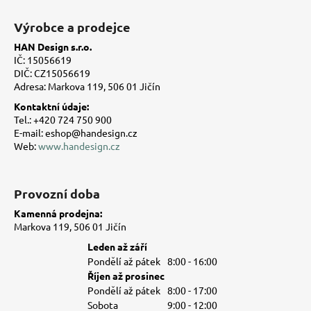
Z
á
Výrobce a prodejce
p
HAN Design s.r.o.
a
IČ: 15056619
t
DIČ: CZ15056619
Adresa: Markova 119, 506 01 Jičín
í
Kontaktní údaje:
Tel.: +420 724 750 900
E-mail: eshop@handesign.cz
Web:
www.handesign.cz
Provozní doba
Kamenná prodejna:
Markova 119, 506 01 Jičín
Leden až září
Pondělí až pátek
8:00 - 16:00
Říjen až prosinec
Pondělí až pátek
8:00 - 17:00
Sobota
9:00 - 12:00