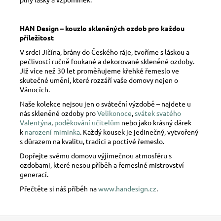
HAN Design – kouzlo skleněných ozdob pro každou
příležitost
V srdci Jičína, brány do Českého ráje, tvoříme s láskou a
pečlivostí ručně foukané a dekorované skleněné ozdoby.
Již více než 30 let proměňujeme křehké řemeslo ve
skutečné umění, které rozzáří vaše domovy nejen o
Vánocích.
Naše kolekce nejsou jen o sváteční výzdobě – najdete u
nás skleněné ozdoby pro
Velikonoce
,
svátek svatého
Valentýna
,
poděkování učitelům
nebo jako krásný dárek
k
narození miminka
. Každý kousek je jedinečný, vytvořený
s důrazem na kvalitu, tradici a poctivé řemeslo.
Dopřejte svému domovu výjimečnou atmosféru s
ozdobami, které nesou příběh a řemeslné mistrovství
generací.
Přečtěte si náš příběh na
www.handesign.cz
.