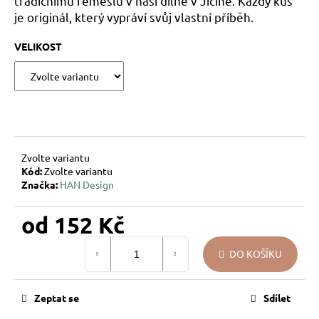
tradičnímu řemeslu v naší dílně v Jičíně. Každý kus
u
je originál, který vypráví svůj vlastní příběh.
j
e
VELIKOST
m
e
VÁNOČNÍ
SKLENĚNÁ
OZDOBA
–
Zvolte variantu
KOULE
Kód:
Zvolte variantu
KŘEHKÁ
Značka:
HAN Design
VĚTVIČKA
119
od
152 Kč
Kč
Měrná
DO KOŠÍKU
cena:
Zeptat se
Sdílet