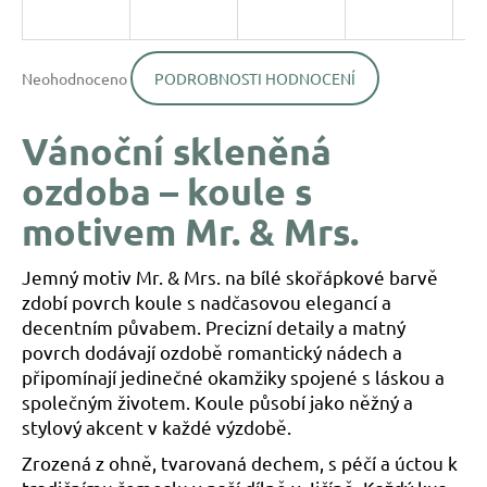
a
j
Průměrné
í
Neohodnoceno
PODROBNOSTI HODNOCENÍ
hodnocení
produktu
t
je
?
Vánoční skleněná
0,0
z
ozdoba – koule s
5
hvězdiček.
motivem Mr. & Mrs.
HLEDAT
Jemný motiv Mr. & Mrs. na bílé skořápkové barvě
zdobí povrch koule s nadčasovou elegancí a
decentním půvabem. Precizní detaily a matný
D
povrch dodávají ozdobě romantický nádech a
o
připomínají jedinečné okamžiky spojené s láskou a
p
společným životem. Koule působí jako něžný a
o
stylový akcent v každé výzdobě.
r
u
Zrozená z ohně, tvarovaná dechem, s péčí a úctou k
č