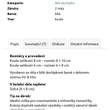
Kategorie
:
Bílá skořápka
Záruka
:
2 roky
Barva
:
bílá
Tvar
:
koule
Popis
Související (7)
Diskuze
Ostatní informace
Rozměry a provedení:
Koule velikosti 8 cm – rozměr 8 × 10 cm
Koule velikosti 6 cm – rozměr 6 × 8 cm
Vyrobeno ze skla v bílé skořápkové barvě s dekorem
motivu Mr. & Mrs.
V kolekci dále najdete:
Srdce (6 × 8 cm).
Tip na dárek:
Ideální volba pro novomanžele a milovníky romantiky.
Krásný doplněk svatební výzdoby i osobitý vánoční dárek
plný lásky a vzpomínek.