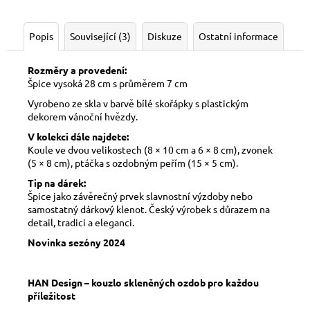
Popis
Související (3)
Diskuze
Ostatní informace
Rozměry a provedení:
Špice vysoká 28 cm s průměrem 7 cm
Vyrobeno ze skla v barvě bílé skořápky s plastickým
dekorem vánoční hvězdy.
V kolekci dále najdete:
Koule ve dvou velikostech (8 × 10 cm a 6 × 8 cm), zvonek
(5 × 8 cm), ptáčka s ozdobným peřím (15 × 5 cm).
Tip na dárek:
Špice jako závěrečný prvek slavnostní výzdoby nebo
samostatný dárkový klenot. Český výrobek s důrazem na
detail, tradici a eleganci.
Novinka sezóny 2024
HAN Design – kouzlo skleněných ozdob pro každou
příležitost