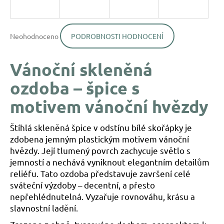
a
j
Průměrné
í
Neohodnoceno
PODROBNOSTI HODNOCENÍ
hodnocení
produktu
t
je
?
Vánoční skleněná
0,0
z
ozdoba – špice s
5
hvězdiček.
motivem vánoční hvězdy
HLEDAT
Štíhlá skleněná špice v odstínu bílé skořápky je
zdobena jemným plastickým motivem vánoční
hvězdy. Její tlumený povrch zachycuje světlo s
D
jemností a nechává vyniknout elegantním detailům
o
reliéfu. Tato ozdoba představuje završení celé
p
sváteční výzdoby – decentní, a přesto
o
nepřehlédnutelná. Vyzařuje rovnováhu, krásu a
r
slavnostní ladění.
u
č