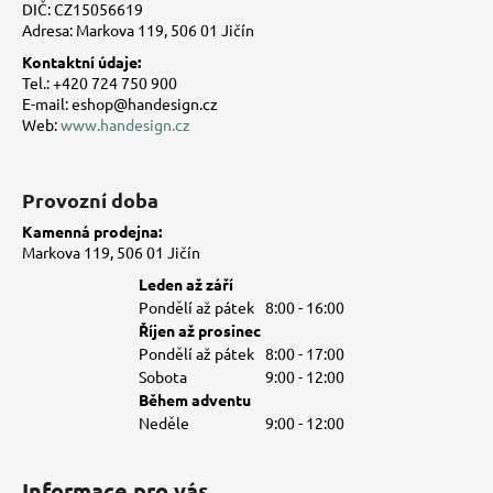
t
DIČ: CZ15056619
Adresa: Markova 119, 506 01 Jičín
í
Kontaktní údaje:
Tel.: +420 724 750 900
E-mail: eshop@handesign.cz
Web:
www.handesign.cz
Provozní doba
Kamenná prodejna:
Markova 119, 506 01 Jičín
Leden až září
Pondělí až pátek
8:00 - 16:00
Říjen až prosinec
Pondělí až pátek
8:00 - 17:00
Sobota
9:00 - 12:00
Během adventu
Neděle
9:00 - 12:00
Informace pro vás