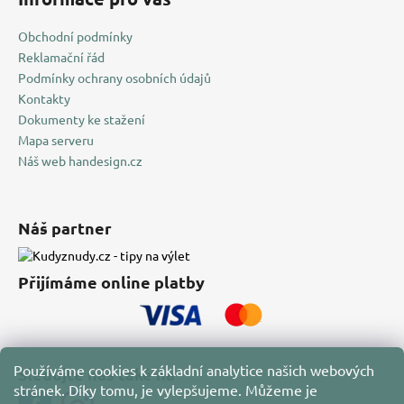
Obchodní podmínky
Reklamační řád
Podmínky ochrany osobních údajů
Kontakty
Dokumenty ke stažení
Mapa serveru
Náš web handesign.cz
Náš partner
Přijímáme online platby
Používáme cookies k základní analytice našich webových
Sledujte nás také na
stránek. Díky tomu, je vylepšujeme. Můžeme je