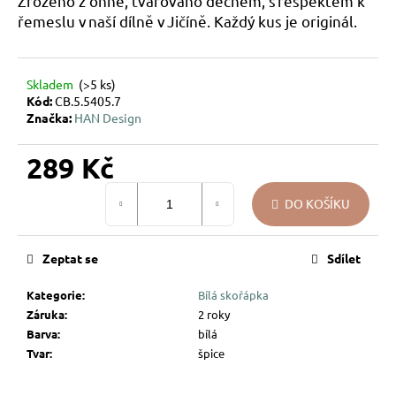
Zrozeno z ohně, tvarováno dechem, s respektem k
u
řemeslu v naší dílně v Jičíně. Každý kus je originál.
j
e
m
Skladem
(>5 ks)
e
Kód:
CB.5.5405.7
Značka:
HAN Design
VÁNOČNÍ
289 Kč
SKLENĚNÁ
OZDOBA
Měrná
–
DO KOŠÍKU
KOULE
cena:
PŘÍRODNÍ
KRESBA
Zeptat se
Sdílet
139
Kč
Kategorie
:
Bílá skořápka
Záruka
:
2 roky
Barva
:
bílá
Tvar
:
špice