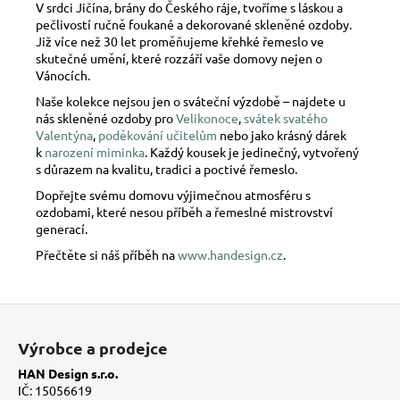
V srdci Jičína, brány do Českého ráje, tvoříme s láskou a
pečlivostí ručně foukané a dekorované skleněné ozdoby.
Již více než 30 let proměňujeme křehké řemeslo ve
skutečné umění, které rozzáří vaše domovy nejen o
Vánocích.
Naše kolekce nejsou jen o sváteční výzdobě – najdete u
nás skleněné ozdoby pro
Velikonoce
,
svátek svatého
Valentýna
,
poděkování učitelům
nebo jako krásný dárek
k
narození miminka
. Každý kousek je jedinečný, vytvořený
s důrazem na kvalitu, tradici a poctivé řemeslo.
Dopřejte svému domovu výjimečnou atmosféru s
ozdobami, které nesou příběh a řemeslné mistrovství
generací.
Přečtěte si náš příběh na
www.handesign.cz
.
Z
á
Výrobce a prodejce
p
HAN Design s.r.o.
a
IČ: 15056619