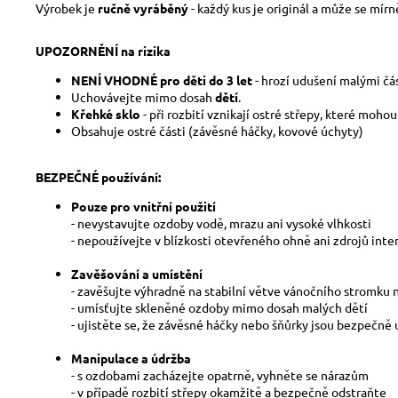
Výrobek je
ručně vyráběný
- každý kus je originál a může se mír
UPOZORNĚNÍ na rizika
NENÍ VHODNÉ pro děti do 3 let
- hrozí udušení malými čá
Uchovávejte mimo dosah
dětí
.
Křehké sklo
- při rozbití vznikají ostré střepy, které moho
Obsahuje ostré části (závěsné háčky, kovové úchyty)
BEZPEČNÉ používání:
Pouze pro vnitřní použití
- nevystavujte ozdoby vodě, mrazu ani vysoké vlhkosti
- nepoužívejte v blízkosti otevřeného ohně ani zdrojů inte
Zavěšování a umístění
- zavěšujte výhradně na stabilní větve vánočního stromku
- umísťujte skleněné ozdoby mimo dosah malých dětí
- ujistěte se, že závěsné háčky nebo šňůrky jsou bezpečně
Manipulace a údržba
- s ozdobami zacházejte opatrně, vyhněte se nárazům
- v případě rozbití střepy okamžitě a bezpečně odstraňte