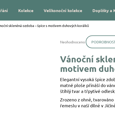
řání
Kolekce
Velikonoční kolekce
Doplňky a 
noční skleněná ozdoba – špice s motivem duhových korálků
Co potřebujete najít?
Průměrné
Neohodnoceno
PODROBNOST
hodnocení
HLEDAT
produktu
je
Vánoční skle
0,0
z
Doporučujeme
motivem duh
5
hvězdiček.
Elegantní vysoká špice zd
matné ploše přináší do váno
štíhlý tvar a třpytivé odle
Zrozeno z ohně, tvarováno
DÁREK NA MÍRU – VÁNOČNÍ SKLENĚNÁ
VÁNOČNÍ SKLEN
řemeslu v naší dílně v Jičín
OZDOBA SE JMÉNEM – HVĚZDIČKY
UKRYTÉ LÍSTKY