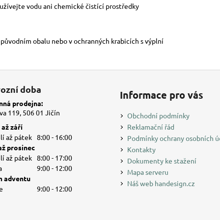
žívejte vodu ani chemické čistící prostředky
v původním obalu nebo v ochranných krabicích s výplní
ozní doba
Informace pro vás
ná prodejna:
a 119, 506 01 Jičín
Obchodní podmínky
až září
Reklamační řád
í až pátek
8:00 - 16:00
Podmínky ochrany osobních ú
až prosinec
Kontakty
í až pátek
8:00 - 17:00
Dokumenty ke stažení
a
9:00 - 12:00
Mapa serveru
 adventu
Náš web handesign.cz
e
9:00 - 12:00