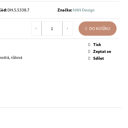
Kód:
DH.5.5338.7
Značka:
HAN Design
DO KOŠÍKU
Tisk
Zeptat se
modrá, růžová
Sdílet