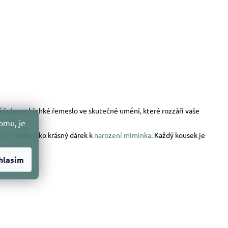
oměňujeme křehké řemeslo ve skutečné umění, které rozzáří vaše
omu, je
elům
nebo jako krásný dárek k
narození miminka
. Každý kousek je
hlasím