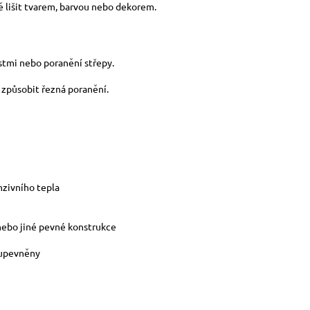
ně lišit tvarem, barvou nebo dekorem.
stmi nebo poranění střepy.
u způsobit řezná poranění.
nzivního tepla
 nebo jiné pevné konstrukce
 upevněny