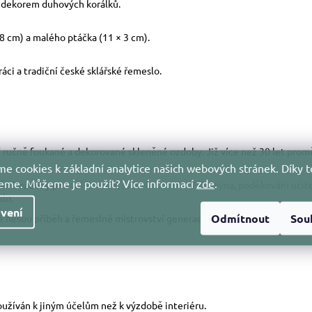
m dekorem duhových korálků.
 8 cm) a malého ptáčka (11 × 3 cm).
ráci a tradiční české sklářské řemeslo.
ostí ručně foukané a dekorované skleněné ozdoby. Již více než 30 let pr
e cookies k základní analytice našich webových stránek. Díky t
jeme. Můžeme je použít?
Více informací
zde
.
něné ozdoby pro
Velikonoce
,
svátek svatého Valentýna
,
poděkování učit
slo.
vení
Odmítnout
Sou
nesou příběh a řemeslné mistrovství generací.
používán k jiným účelům než k výzdobě interiéru.