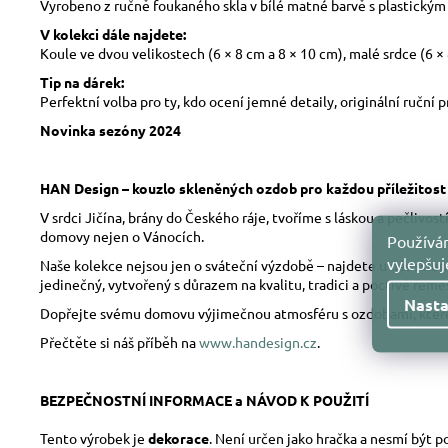
Vyrobeno z ručně foukaného skla v bílé matné barvě s plastický
V kolekci dále najdete:
Koule ve dvou velikostech (6 × 8 cm a 8 × 10 cm), malé srdce (6 ×
Tip na dárek:
Perfektní volba pro ty, kdo ocení jemné detaily, originální ruční p
Novinka sezóny 2024
HAN Design – kouzlo skleněných ozdob pro každou příležitost
V srdci Jičína, brány do Českého ráje, tvoříme s láskou a pečliv
domovy nejen o Vánocích.
Používám
vylepšu
Naše kolekce nejsou jen o sváteční výzdobě – najdete u nás skle
jedinečný, vytvořený s důrazem na kvalitu, tradici a poctivé řeme
Nasta
Dopřejte svému domovu výjimečnou atmosféru s ozdobami, které 
Přečtěte si náš příběh na
www.handesign.cz
.
BEZPEČNOSTNÍ INFORMACE a NÁVOD K POUŽITÍ
Tento výrobek je
dekorace
. Není určen jako hračka a nesmí být 