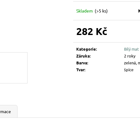
194 Kč
144 Kč
Skladem
(>5 ks)
282 Kč
Měrná
cena:
Kategorie
:
Bílý mat
Záruka
:
2 roky
Barva
:
zelená, 
Tvar
:
špice
ormace