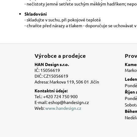
- nečistoty jemně setřete suchým měkkým hadříkem; nepou
Skladování
- skladujte v suchu, při pokojové teplotě
- chraňte před nárazy a tlakem - doporučuje se uchovávat 
Z
á
Výrobce a prodejce
Prov
p
HAN Design s.r.o.
Kamen
a
IČ: 15056619
Markov
DIČ: CZ15056619
t
Leden 
Adresa: Markova 119, 506 01 Jičín
í
Ponděl
Kontaktní údaje:
Říjen 
Tel.: +420 724 750 900
Ponděl
E-mail: eshop@handesign.cz
Sobot
Web:
www.handesign.cz
Během
Neděl