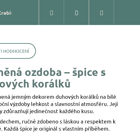
Hledat
Přihlášení
Nákupní
Krabičky
Prodejna
Kontakty
Blog
Značk
košík
I HODNOCENÍ
něná ozdoba – špice s
ových korálků
obená jemným dekorem duhových korálků na bílé
ční výzdoby lehkost a slavnostní atmosféru. Její
sky zdůrazňují jedinečnost každého kusu.
 dechem, ručně zdobeno s láskou a respektem k
ĚNÁ OZDOBA – KOULE
ě. Každá špice je originál s vlastním příběhem.