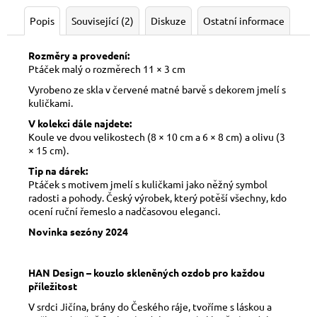
Popis
Související (2)
Diskuze
Ostatní informace
Rozměry a provedení:
Ptáček malý o rozměrech 11 × 3 cm
Vyrobeno ze skla v červené matné barvě s dekorem jmelí s
kuličkami.
V kolekci dále najdete:
Koule ve dvou velikostech (8 × 10 cm a 6 × 8 cm)
a olivu (3
× 15 cm).
Tip na dárek:
Ptáček s motivem jmelí s kuličkami jako něžný symbol
radosti a pohody. Český výrobek, který potěší všechny, kdo
ocení ruční řemeslo a nadčasovou eleganci.
Novinka sezóny 2024
HAN Design – kouzlo skleněných ozdob pro každou
příležitost
V srdci Jičína, brány do Českého ráje, tvoříme s láskou a