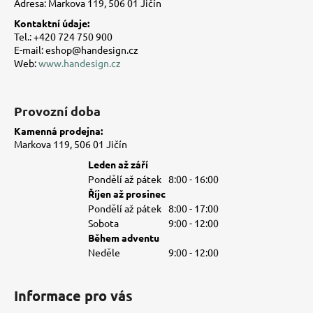
Adresa: Markova 119, 506 01 Jičín
í
Kontaktní údaje:
Tel.: +420 724 750 900
E-mail: eshop@handesign.cz
Web:
www.handesign.cz
Provozní doba
Kamenná prodejna:
Markova 119, 506 01 Jičín
Leden až září
Pondělí až pátek
8:00 - 16:00
Říjen až prosinec
Pondělí až pátek
8:00 - 17:00
Sobota
9:00 - 12:00
Během adventu
Neděle
9:00 - 12:00
Informace pro vás