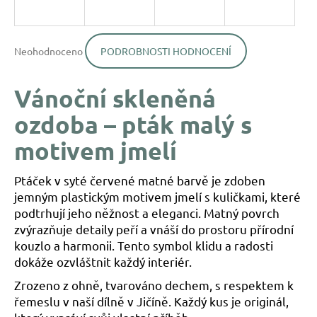
a
j
Průměrné
í
Neohodnoceno
PODROBNOSTI HODNOCENÍ
hodnocení
produktu
t
je
?
Vánoční skleněná
0,0
z
ozdoba – pták malý s
5
hvězdiček.
motivem jmelí
HLEDAT
Ptáček v syté červené matné barvě je zdoben
jemným plastickým motivem jmelí s kuličkami, které
podtrhují jeho něžnost a eleganci. Matný povrch
D
zvýrazňuje detaily peří a vnáší do prostoru přírodní
o
kouzlo a harmonii. Tento symbol klidu a radosti
p
dokáže ozvláštnit každý interiér.
o
r
Zrozeno z ohně, tvarováno dechem, s respektem k
u
řemeslu v naší dílně v Jičíně. Každý kus je originál,
č