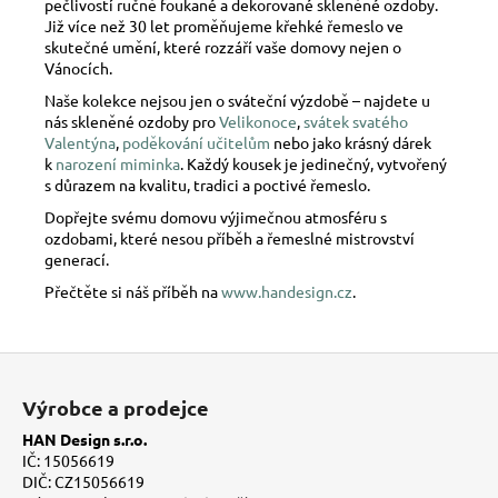
pečlivostí ručně foukané a dekorované skleněné ozdoby.
Již více než 30 let proměňujeme křehké řemeslo ve
skutečné umění, které rozzáří vaše domovy nejen o
Vánocích.
Naše kolekce nejsou jen o sváteční výzdobě – najdete u
nás skleněné ozdoby pro
Velikonoce
,
svátek svatého
Valentýna
,
poděkování učitelům
nebo jako krásný dárek
k
narození miminka
. Každý kousek je jedinečný, vytvořený
s důrazem na kvalitu, tradici a poctivé řemeslo.
Dopřejte svému domovu výjimečnou atmosféru s
ozdobami, které nesou příběh a řemeslné mistrovství
generací.
Přečtěte si náš příběh na
www.handesign.cz
.
Z
á
Výrobce a prodejce
p
HAN Design s.r.o.
a
IČ: 15056619
t
DIČ: CZ15056619