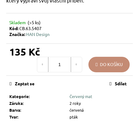
který vypráví svůj vlastní příběh.
u
j
e
Skladem
(>5 ks)
m
Kód:
CB.63.5407
e
Značka:
HAN Design
135 Kč
PEŘÍČKA
NA
Měrná
SKŘIPCI
DO KOŠÍKU
cena:
HAN
DESIGN
58
Zeptat se
Sdílet
Kč
Kategorie
:
Červený mat
Záruka
:
2 roky
Barva
:
červená
Tvar
:
pták