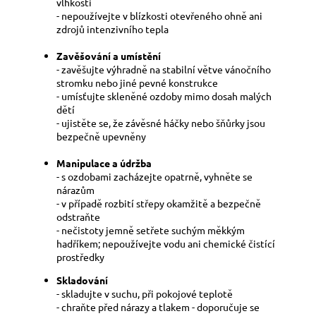
vlhkosti
- nepoužívejte v blízkosti otevřeného ohně ani
zdrojů intenzivního tepla
Zavěšování a umístění
- zavěšujte výhradně na stabilní větve vánočního
stromku nebo jiné pevné konstrukce
- umísťujte skleněné ozdoby mimo dosah malých
dětí
- ujistěte se, že závěsné háčky nebo šňůrky jsou
bezpečně upevněny
Manipulace a údržba
- s ozdobami zacházejte opatrně, vyhněte se
nárazům
- v případě rozbití střepy okamžitě a bezpečně
odstraňte
- nečistoty jemně setřete suchým měkkým
hadříkem; nepoužívejte vodu ani chemické čistící
prostředky
Skladování
- skladujte v suchu, při pokojové teplotě
- chraňte před nárazy a tlakem - doporučuje se