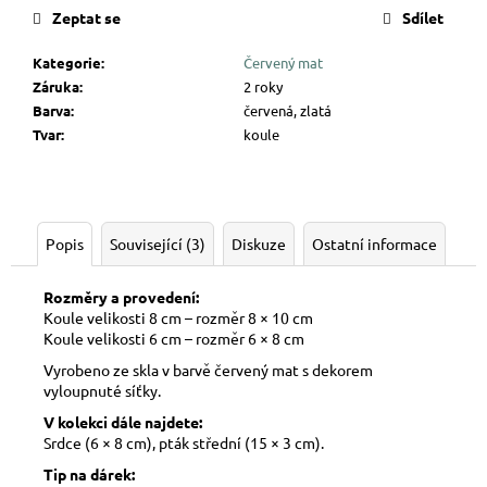
Zeptat se
Sdílet
Kategorie
:
Červený mat
Záruka
:
2 roky
Barva
:
červená, zlatá
Tvar
:
koule
Popis
Související (3)
Diskuze
Ostatní informace
Rozměry a provedení:
Koule velikosti 8 cm – rozměr 8 × 10 cm
Koule velikosti 6 cm – rozměr 6 × 8 cm
Vyrobeno ze skla v barvě červený mat s dekorem
vyloupnuté síťky.
V kolekci dále najdete:
Srdce (6 × 8 cm), pták střední (15 × 3 cm).
Tip na dárek: