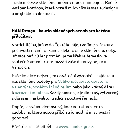
Tradiční české skleněné umění v moderním pojetí. Ručně
vyráběná ozdoba, která potěší milovníky řemesla, designu
a originálních dekorací.
HAN Design – kouzlo skleněných ozdob pro každou
příležitost
V srdci Jičína, brány do Českého ráje, tvoříme s láskou a
pečlivostí ručně foukané a dekorované skleněné ozdoby.
Již více než 30 let proměňujeme křehké řemeslo ve
skutečné umění, které rozzáří vaše domovy nejen o
Vánocích.
Naše kolekce nejsou jen o sváteční výzdobě – najdete u
nás skleněné ozdoby pro
Velikonoce
,
svátek svatého
Valentýna
,
poděkování učitelům
nebo jako krásný dárek
k
narození miminka
. Každý kousek je jedinečný, vytvořený
s důrazem na kvalitu, tradici a poctivé řemeslo.
Dopřejte svému domovu výjimečnou atmosféru s
ozdobami, které nesou příběh a řemeslné mistrovství
generací.
Přečtěte si náš příběh na
www.handesign.cz
.