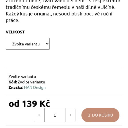
Zrozeno z ohně, tvarováno dechem – s respektem k
u
tradičnímu českému řemeslu v naší dílně v Jičíně.
j
Každý kus je originál, nesoucí otisk poctivé ruční
e
práce.
m
e
VELIKOST
VÁNOČNÍ
SKLENĚNÁ
OZDOBA
–
KOULE
PŘÍRODNÍ
KRESBA
Zvolte variantu
Kód:
Zvolte variantu
139
Značka:
HAN Design
Kč
od
139 Kč
Měrná
DO KOŠÍKU
cena: