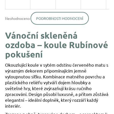
a
j
Průměrné
í
Neohodnoceno
PODROBNOSTI HODNOCENÍ
hodnocení
produktu
t
je
?
Vánoční skleněná
0,0
z
ozdoba – koule Rubínové
5
hvězdiček.
pokušení
HLEDAT
Okouzlující koule v sytém odstínu červeného matu s
výrazným dekorem připomínajícím jemně
vyloupnutou síťku. Kombinace matného povrchu a
D
plastického reliéfu vytváří dojem hloubky a
o
světelné hry, které zvýrazňují krásu ručního
p
zpracování. Design působí luxusně, a přitom zůstává
o
elegantní – ideální doplněk, který rozzáří každý
r
interiér.
u
č