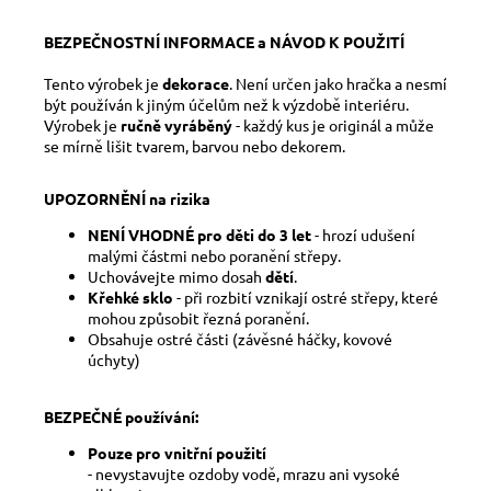
BEZPEČNOSTNÍ INFORMACE a NÁVOD K POUŽITÍ
Tento výrobek je
dekorace
. Není určen jako hračka a nesmí
být používán k jiným účelům než k výzdobě interiéru.
Výrobek je
ručně vyráběný
- každý kus je originál a může
se mírně lišit tvarem, barvou nebo dekorem.
UPOZORNĚNÍ na rizika
NENÍ VHODNÉ pro děti do 3 let
- hrozí udušení
malými částmi nebo poranění střepy.
Uchovávejte mimo dosah
dětí
.
Křehké sklo
- při rozbití vznikají ostré střepy, které
mohou způsobit řezná poranění.
Obsahuje ostré části (závěsné háčky, kovové
úchyty)
BEZPEČNÉ používání:
Pouze pro vnitřní použití
- nevystavujte ozdoby vodě, mrazu ani vysoké