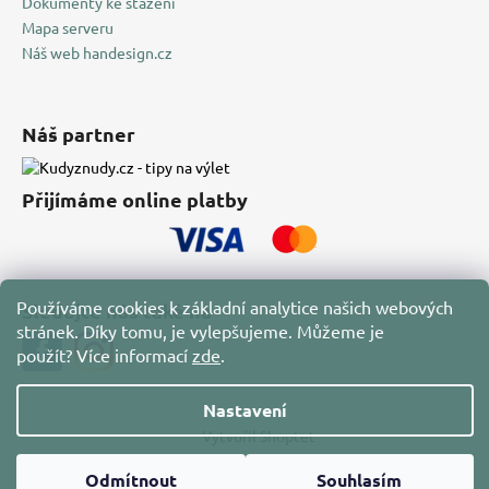
Dokumenty ke stažení
Mapa serveru
Náš web handesign.cz
Náš partner
Přijímáme online platby
Používáme cookies k základní analytice našich webových
Sledujte nás také na
stránek. Díky tomu, je vylepšujeme. Můžeme je
použít?
Více informací
zde
.
Nastavení
Vytvořil Shoptet
Copyright 2026
HAN Design
. Všechna práva vyhrazena.
Odmítnout
Souhlasím