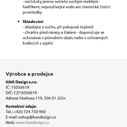
- nečistoty jemně setřete suchým měkkým
hadříkem; nepoužívejte vodu ani chemické čistící
prostředky
Skladování
- skladujte v suchu, při pokojové teplotě
- chraňte před nárazy a tlakem - doporučuje se
uchovávat v původním obalu nebo v ochranných
krabicích s výplní
Z
á
Výrobce a prodejce
p
HAN Design s.r.o.
a
IČ: 15056619
t
DIČ: CZ15056619
Adresa: Markova 119, 506 01 Jičín
í
Kontaktní údaje:
Tel.: +420 724 750 900
E-mail: eshop@handesign.cz
Web:
www.handesign.cz