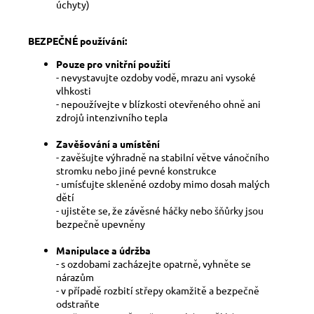
úchyty)
BEZPEČNÉ používání:
Pouze pro vnitřní použití
- nevystavujte ozdoby vodě, mrazu ani vysoké
vlhkosti
- nepoužívejte v blízkosti otevřeného ohně ani
zdrojů intenzivního tepla
Zavěšování a umístění
- zavěšujte výhradně na stabilní větve vánočního
stromku nebo jiné pevné konstrukce
- umísťujte skleněné ozdoby mimo dosah malých
dětí
- ujistěte se, že závěsné háčky nebo šňůrky jsou
bezpečně upevněny
Manipulace a údržba
- s ozdobami zacházejte opatrně, vyhněte se
nárazům
- v případě rozbití střepy okamžitě a bezpečně
odstraňte