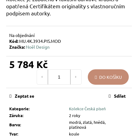
u
opatřená Certifikátem originality s vlastnoručním
j
podpisem autorky.
e
m
e
Na objednání
Kód:
MU.4K.3934.PIS.MOD
Značka:
Noël Design
VÁNOČNÍ
SKLENĚNÁ
OZDOBA
5 784 Kč
–
KOULE
Měrná
PŘÍRODNÍ
DO KOŠÍKU
cena:
KRESBA
139
Kč
Zeptat se
Sdílet
Kategorie
:
Kolekce Česká píseň
Záruka
:
2 roky
modrá, zlatá, hnědá,
Barva
:
platinová
Tvar
:
koule