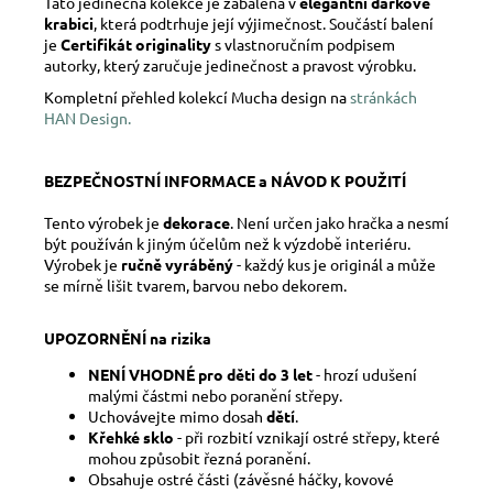
Tato jedinečná kolekce je zabalená v
elegantní dárkové
krabici
, která podtrhuje její výjimečnost. Součástí balení
je
Certifikát originality
s vlastnoručním podpisem
autorky, který zaručuje jedinečnost a pravost výrobku.
Kompletní přehled kolekcí Mucha design na
stránkách
HAN Design.
BEZPEČNOSTNÍ INFORMACE a NÁVOD K POUŽITÍ
Tento výrobek je
dekorace
. Není určen jako hračka a nesmí
být používán k jiným účelům než k výzdobě interiéru.
Výrobek je
ručně vyráběný
- každý kus je originál a může
se mírně lišit tvarem, barvou nebo dekorem.
UPOZORNĚNÍ na rizika
NENÍ VHODNÉ pro děti do 3 let
- hrozí udušení
malými částmi nebo poranění střepy.
Uchovávejte mimo dosah
dětí
.
Křehké sklo
- při rozbití vznikají ostré střepy, které
mohou způsobit řezná poranění.
Obsahuje ostré části (závěsné háčky, kovové