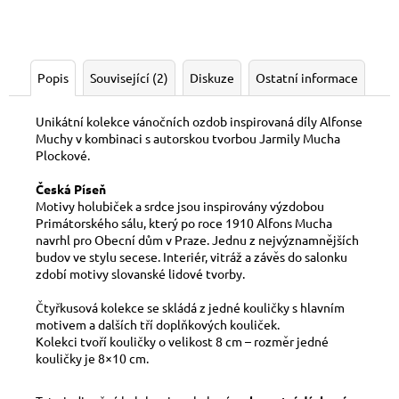
Popis
Související (2)
Diskuze
Ostatní informace
Unikátní kolekce vánočních ozdob inspirovaná díly Alfonse
Muchy v kombinaci s autorskou tvorbou Jarmily Mucha
Plockové.
Česk
á Píseň
Motivy holubiček a srdce jsou inspirovány výzdobou
Primátorsk
ého sálu, který po roce 1910 Alfons Mucha
navrhl pro Obecní dům v Praze. Jednu z nejvýznamnějších
budov ve stylu secese. Interiér, vitráž a závěs do salonku
zdobí motivy slovansk
é
lidov
é tvorby.
Čtyřkusová kolekce se skládá z jedné kouličky s hlavním
motivem a dalších tří doplňkových kouliček.
Kolekci tvoří kouličky o velikost 8 cm – rozměr jedné
kouličky je 8×10 cm.