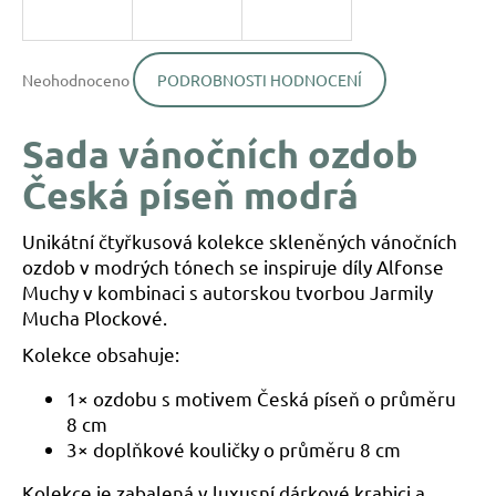
a
j
Průměrné
í
Neohodnoceno
PODROBNOSTI HODNOCENÍ
hodnocení
produktu
t
je
?
Sada vánočních ozdob
0,0
z
Česká píseň modrá
5
hvězdiček.
Unikátní čtyřkusová kolekce skleněných vánočních
HLEDAT
ozdob v modrých tónech se inspiruje díly Alfonse
Muchy v kombinaci s autorskou tvorbou Jarmily
Mucha Plockové.
D
Kolekce obsahuje:
o
p
1× ozdobu s motivem Česká píseň o průměru
o
8 cm
r
3× doplňkové kouličky o průměru 8 cm
u
č
Kolekce je zabalená v luxusní dárkové krabici a