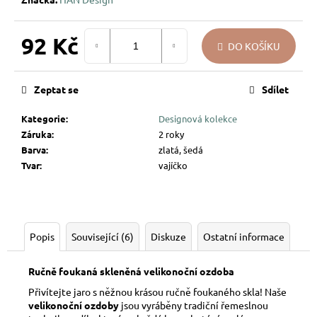
u
j
92 Kč
e
DO KOŠÍKU
m
Měrná
e
cena:
Zeptat se
Sdílet
PEŘÍČKA
Kategorie
:
Designová kolekce
NA
Záruka
:
2 roky
SKŘIPCI
Barva
:
zlatá, šedá
HAN
DESIGN
Tvar
:
vajíčko
58
Kč
Popis
Související (6)
Diskuze
Ostatní informace
Ručně foukaná skleněná velikonoční ozdoba
Přivítejte jaro s něžnou krásou ručně foukaného skla! Naše
velikonoční
ozdoby
jsou vyráběny tradiční řemeslnou