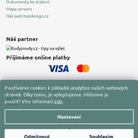
Dokumenty ke stažení
Mapa serveru
Náš web handesign.cz
Náš partner
Přijímáme online platby
Používáme cookies k základní analytice našich webových
Sledujte nás také na
stránek. Díky tomu, je vylepšujeme. Můžeme je
použít?
Více informací
zde
.
Nastavení
Vytvořil Shoptet
Copyright 2026
HAN Design
. Všechna práva vyhrazena.
Odmítnout
Souhlasím