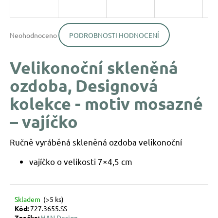
a
j
Průměrné
í
Neohodnoceno
PODROBNOSTI HODNOCENÍ
hodnocení
produktu
t
je
?
Velikonoční skleněná
0,0
z
ozdoba, Designová
5
hvězdiček.
kolekce - motiv mosazné
– vajíčko
HLEDAT
Ručně vyráběná skleněná ozdoba velikonoční
D
vajíčko o velikosti 7×4,5 cm
o
p
o
r
Skladem
(>5 ks)
u
Kód:
727.3655.SS
č
Značka:
HAN Design