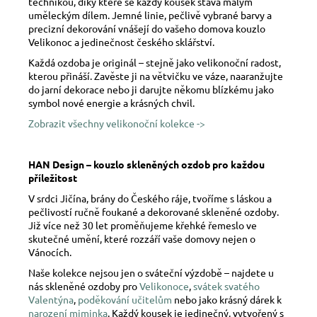
technikou, díky které se každý kousek stává malým
uměleckým dílem. Jemné linie, pečlivě vybrané barvy a
precizní dekorování vnášejí do vašeho domova kouzlo
Velikonoc a jedinečnost českého sklářství.
Každá ozdoba je originál – stejně jako velikonoční radost,
kterou přináší. Zavěste ji na větvičku ve váze, naaranžujte
do jarní dekorace nebo ji darujte někomu blízkému jako
symbol nové energie a krásných chvil.
Zobrazit všechny velikonoční kolekce ->
HAN Design – kouzlo skleněných ozdob pro každou
příležitost
V srdci Jičína, brány do Českého ráje, tvoříme s láskou a
pečlivostí ručně foukané a dekorované skleněné ozdoby.
Již více než 30 let proměňujeme křehké řemeslo ve
skutečné umění, které rozzáří vaše domovy nejen o
Vánocích.
Naše kolekce nejsou jen o sváteční výzdobě – najdete u
nás skleněné ozdoby pro
Velikonoce
,
svátek svatého
Valentýna
,
poděkování učitelům
nebo jako krásný dárek k
narození miminka
. Každý kousek je jedinečný, vytvořený s