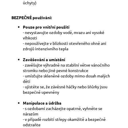
úchyty)
BEZPEČNÉ používání:
Pouze pro vnitřní použití
- nevystavujte ozdoby vodě, mrazu ani vysoké
vlhkosti
- nepoužívejte v blízkosti otevřeného ohně ani
zdrojů intenzivního tepla
Zavěšování a umístění
- zavěšujte výhradně na stabilní větve vánočního
stromku nebo jiné pevné konstrukce
- umísťujte skleněné ozdoby mimo dosah malých
dětí
- ujistěte se, že závěsné háčky nebo šňůrky jsou
bezpečně upevněny
Manipulace a údržba
- s ozdobami zacházejte opatrně, vyhněte se
nárazům
- v případě rozbití střepy okamžitě a bezpečně
odstraňte