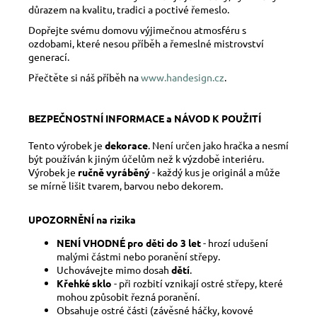
důrazem na kvalitu, tradici a poctivé řemeslo.
Dopřejte svému domovu výjimečnou atmosféru s
ozdobami, které nesou příběh a řemeslné mistrovství
generací.
Přečtěte si náš příběh na
www.handesign.cz
.
BEZPEČNOSTNÍ INFORMACE a NÁVOD K POUŽITÍ
Tento výrobek je
dekorace
. Není určen jako hračka a nesmí
být používán k jiným účelům než k výzdobě interiéru.
Výrobek je
ručně vyráběný
- každý kus je originál a může
se mírně lišit tvarem, barvou nebo dekorem.
UPOZORNĚNÍ na rizika
NENÍ VHODNÉ pro děti do 3 let
- hrozí udušení
malými částmi nebo poranění střepy.
Uchovávejte mimo dosah
dětí
.
Křehké sklo
- při rozbití vznikají ostré střepy, které
mohou způsobit řezná poranění.
Obsahuje ostré části (závěsné háčky, kovové