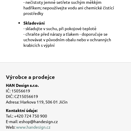
- nečistoty jemně setřete suchým měkkým
hadříkem; nepoužívejte vodu ani chemické čistící
prostředky
Skladování
- skladujte v suchu, při pokojové teplotě
- chraňte před nárazy a tlakem - doporučuje se
uchovávat v původním obalu nebo v ochranných
krabicích s výplní
Z
á
Výrobce a prodejce
p
HAN Design s.r.o.
a
IČ: 15056619
t
DIČ: CZ15056619
Adresa: Markova 119, 506 01 Jičín
í
Kontaktní údaje:
Tel.: +420 724 750 900
E-mail: eshop@handesign.cz
Web:
www.handesign.cz