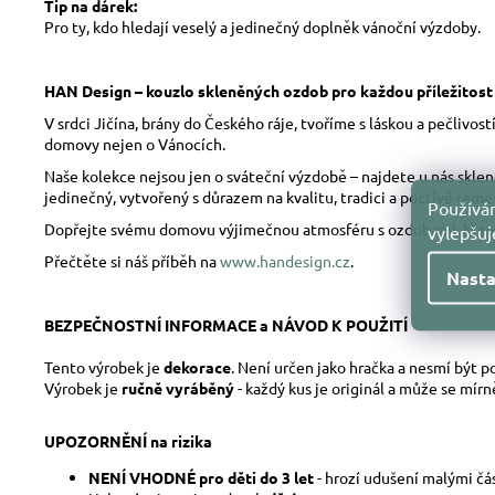
Tip na dárek:
Pro ty, kdo hledají veselý a jedinečný doplněk vánoční výzdoby.
HAN Design – kouzlo skleněných ozdob pro každou příležitost
V srdci Jičína, brány do Českého ráje, tvoříme s láskou a pečliv
domovy nejen o Vánocích.
Naše kolekce nejsou jen o sváteční výzdobě – najdete u nás skle
jedinečný, vytvořený s důrazem na kvalitu, tradici a poctivé řeme
Používám
Dopřejte svému domovu výjimečnou atmosféru s ozdobami, které 
vylepšu
Přečtěte si náš příběh na
www.handesign.cz
.
Nasta
BEZPEČNOSTNÍ INFORMACE a NÁVOD K POUŽITÍ
Tento výrobek je
dekorace
. Není určen jako hračka a nesmí být 
Výrobek je
ručně vyráběný
- každý kus je originál a může se mír
UPOZORNĚNÍ na rizika
NENÍ VHODNÉ pro děti do 3 let
- hrozí udušení malými čá