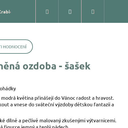
Hledat
Přihlášení
Nákupní
Krabičky
Prodejna
Kontakty
Blog
Značk
košík
I HODNOCENÍ
něná ozdoba - šašek
pohádky
modrá květina přinášejí do Vánoc radost a hravost.
kout a vnese do sváteční výzdoby dětskou fantazii a
ĚNÁ OZDOBA – KOULE
ské dílně a pečlivě malovaný zkušenými výtvarnicemi.
 figurce jemný a teplý nádech.