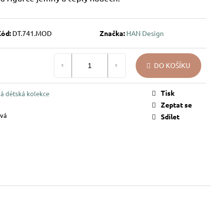
Kód:
DT.741.MOD
Značka:
HAN Design
DO KOŠÍKU
Tisk
á dětská kolekce
Zeptat se
vá
Sdílet