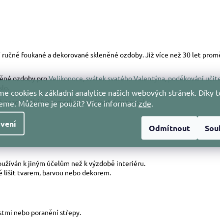
ostí ručně foukané a dekorované skleněné ozdoby. Již více než 30 let pr
něné ozdoby pro
Velikonoce
,
svátek svatého Valentýna
,
poděkování učit
slo.
e cookies k základní analytice našich webových stránek. Díky t
nesou příběh a řemeslné mistrovství generací.
jeme. Můžeme je použít?
Více informací
zde
.
vení
Odmítnout
Sou
používán k jiným účelům než k výzdobě interiéru.
ně lišit tvarem, barvou nebo dekorem.
stmi nebo poranění střepy.