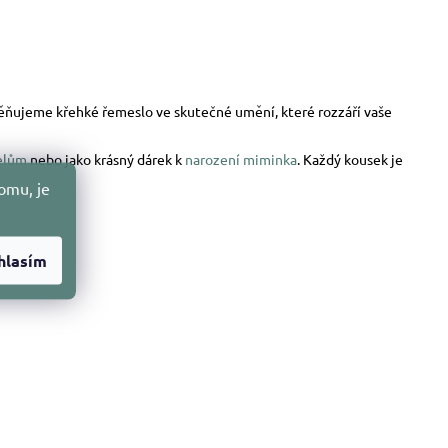
oměňujeme křehké řemeslo ve skutečné umění, které rozzáří vaše
elům
nebo jako krásný dárek k
narození miminka
. Každý kousek je
omu, je
hlasím