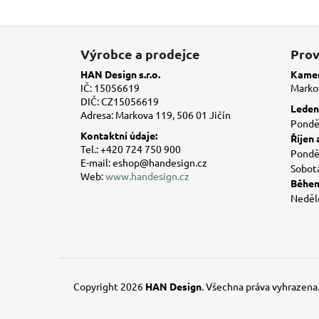
Z
á
Výrobce a prodejce
Prov
p
HAN Design s.r.o.
Kamen
a
IČ: 15056619
Markov
DIČ: CZ15056619
t
Leden 
Adresa: Markova 119, 506 01 Jičín
í
Ponděl
Kontaktní údaje:
Říjen 
Tel.: +420 724 750 900
Ponděl
E-mail: eshop@handesign.cz
Sobot
Web:
www.handesign.cz
Během
Neděl
Copyright 2026
HAN Design
. Všechna práva vyhrazena