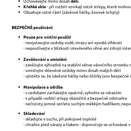
Uchovávejte mimo dosah
dětí
.
Křehké sklo
- při rozbití vznikají ostré střepy, které moho
Obsahuje ostré části (závěsné háčky, kovové úchyty)
BEZPEČNÉ používání:
Pouze pro vnitřní použití
- nevystavujte ozdoby vodě, mrazu ani vysoké vlhkosti
- nepoužívejte v blízkosti otevřeného ohně ani zdrojů inte
Zavěšování a umístění
- zavěšujte výhradně na stabilní větve vánočního stromku
- umísťujte skleněné ozdoby mimo dosah malých dětí
- ujistěte se, že závěsné háčky nebo šňůrky jsou bezpečně
Manipulace a údržba
- s ozdobami zacházejte opatrně, vyhněte se nárazům
- v případě rozbití střepy okamžitě a bezpečně odstraňte
- nečistoty jemně setřete suchým měkkým hadříkem; nepou
Skladování
- skladujte v suchu, při pokojové teplotě
- chraňte před nárazy a tlakem - doporučuje se uchovávat 