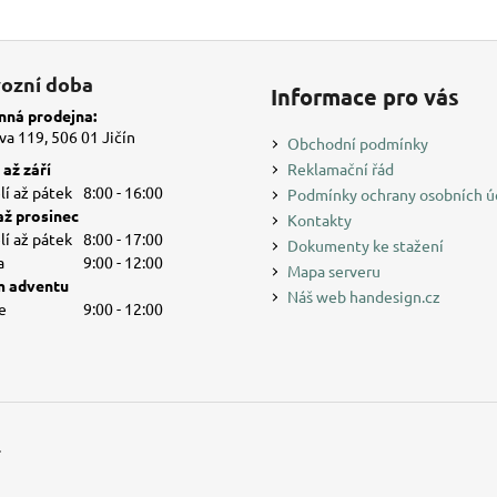
ozní doba
Informace pro vás
ná prodejna:
a 119, 506 01 Jičín
Obchodní podmínky
až září
Reklamační řád
í až pátek
8:00 - 16:00
Podmínky ochrany osobních ú
až prosinec
Kontakty
í až pátek
8:00 - 17:00
Dokumenty ke stažení
a
9:00 - 12:00
Mapa serveru
 adventu
Náš web handesign.cz
e
9:00 - 12:00
.