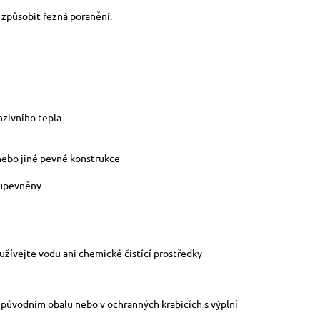
u způsobit řezná poranění.
nzivního tepla
 nebo jiné pevné konstrukce
 upevněny
žívejte vodu ani chemické čistící prostředky
v původním obalu nebo v ochranných krabicích s výplní