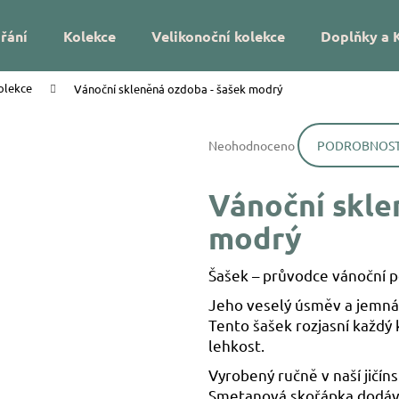
řání
Kolekce
Velikonoční kolekce
Doplňky a 
olekce
Vánoční skleněná ozdoba - šašek modrý
Co potřebujete najít?
Průměrné
Neohodnoceno
PODROBNOST
hodnocení
HLEDAT
produktu
je
Vánoční skle
0,0
z
Doporučujeme
modrý
5
hvězdiček.
Šašek – průvodce vánoční 
Jeho veselý úsměv a jemná 
Tento šašek rozjasní každý 
lehkost.
DÁREK NA MÍRU – VÁNOČNÍ SKLENĚNÁ
VÁNOČNÍ SKLEN
Vyrobený ručně v naší jičín
OZDOBA SE JMÉNEM – HVĚZDIČKY
UKRYTÉ LÍSTKY
Smetanová skořápka dodává