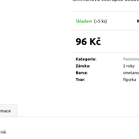
194 Kč
144 Kč
Skladem
(>5 ks)
96 Kč
Měrná
cena:
Kategorie
:
Pastelov
Záruka
:
2 roky
Barva
:
smetano
Tvar
:
figurka
ormace
tně.