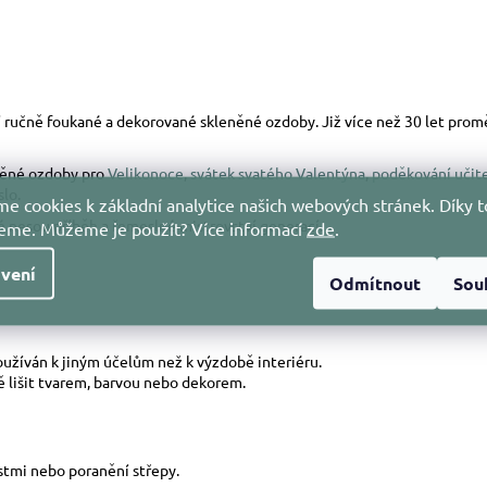
ostí ručně foukané a dekorované skleněné ozdoby. Již více než 30 let pr
něné ozdoby pro
Velikonoce
,
svátek svatého Valentýna
,
poděkování učit
slo.
e cookies k základní analytice našich webových stránek. Díky t
nesou příběh a řemeslné mistrovství generací.
jeme. Můžeme je použít?
Více informací
zde
.
vení
Odmítnout
Sou
používán k jiným účelům než k výzdobě interiéru.
ně lišit tvarem, barvou nebo dekorem.
stmi nebo poranění střepy.