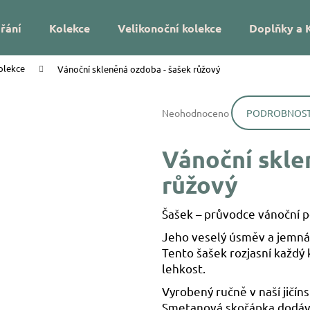
řání
Kolekce
Velikonoční kolekce
Doplňky a 
olekce
Vánoční skleněná ozdoba - šašek růžový
Co potřebujete najít?
Průměrné
Neohodnoceno
PODROBNOST
hodnocení
HLEDAT
produktu
je
Vánoční skle
0,0
z
Doporučujeme
růžový
5
hvězdiček.
Šašek – průvodce vánoční 
Jeho veselý úsměv a jemná 
Tento šašek rozjasní každý 
lehkost.
DÁREK NA MÍRU – VÁNOČNÍ SKLENĚNÁ
VÁNOČNÍ SKLEN
Vyrobený ručně v naší jičín
OZDOBA SE JMÉNEM – HVĚZDIČKY
UKRYTÉ LÍSTKY
Smetanová skořápka dodává