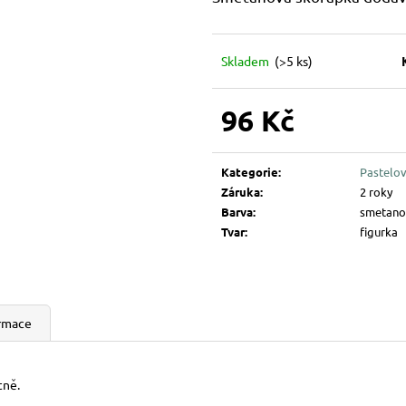
194 Kč
144 Kč
Skladem
(>5 ks)
96 Kč
Měrná
cena:
Kategorie
:
Pastelov
Záruka
:
2 roky
Barva
:
smetano
Tvar
:
figurka
ormace
tně.