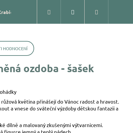
Hledat
Přihlášení
Nákupní
Krabičky
Prodejna
Kontakty
Blog
Značk
košík
I HODNOCENÍ
něná ozdoba - šašek
pohádky
růžová květina přinášejí do Vánoc radost a hravost.
kout a vnese do sváteční výzdoby dětskou fantazii a
ĚNÁ OZDOBA – KOULE
ské dílně a malovaný zkušenými výtvarnicemi.
 figurce jemný a teplý nádech.