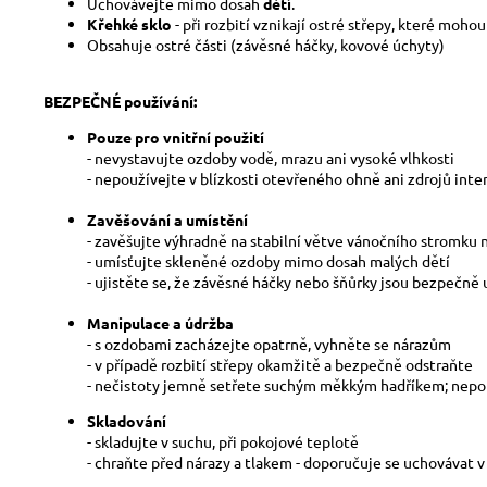
Uchovávejte mimo dosah
dětí
.
Křehké sklo
- při rozbití vznikají ostré střepy, které moho
Obsahuje ostré části (závěsné háčky, kovové úchyty)
BEZPEČNÉ používání:
Pouze pro vnitřní použití
- nevystavujte ozdoby vodě, mrazu ani vysoké vlhkosti
- nepoužívejte v blízkosti otevřeného ohně ani zdrojů inte
Zavěšování a umístění
- zavěšujte výhradně na stabilní větve vánočního stromku
- umísťujte skleněné ozdoby mimo dosah malých dětí
- ujistěte se, že závěsné háčky nebo šňůrky jsou bezpečně
Manipulace a údržba
- s ozdobami zacházejte opatrně, vyhněte se nárazům
- v případě rozbití střepy okamžitě a bezpečně odstraňte
- nečistoty jemně setřete suchým měkkým hadříkem; nepou
Skladování
- skladujte v suchu, při pokojové teplotě
- chraňte před nárazy a tlakem - doporučuje se uchovávat 