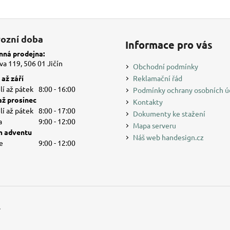
ozní doba
Informace pro vás
ná prodejna:
a 119, 506 01 Jičín
Obchodní podmínky
až září
Reklamační řád
í až pátek
8:00 - 16:00
Podmínky ochrany osobních ú
až prosinec
Kontakty
í až pátek
8:00 - 17:00
Dokumenty ke stažení
a
9:00 - 12:00
Mapa serveru
 adventu
Náš web handesign.cz
e
9:00 - 12:00
.