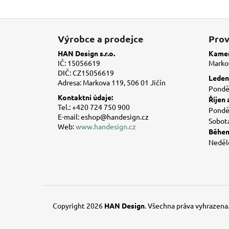
Z
á
Výrobce a prodejce
Prov
p
HAN Design s.r.o.
Kamen
a
IČ: 15056619
Markov
DIČ: CZ15056619
t
Leden 
Adresa: Markova 119, 506 01 Jičín
í
Ponděl
Kontaktní údaje:
Říjen 
Tel.: +420 724 750 900
Ponděl
E-mail: eshop@handesign.cz
Sobot
Web:
www.handesign.cz
Během
Neděl
Copyright 2026
HAN Design
. Všechna práva vyhrazena