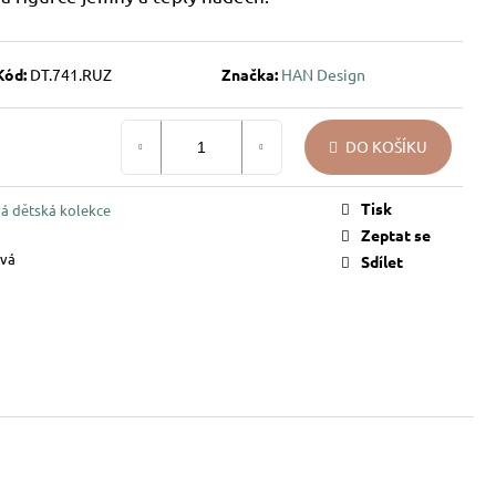
Kód:
DT.741.RUZ
Značka:
HAN Design
DO KOŠÍKU
Tisk
á dětská kolekce
Zeptat se
vá
Sdílet