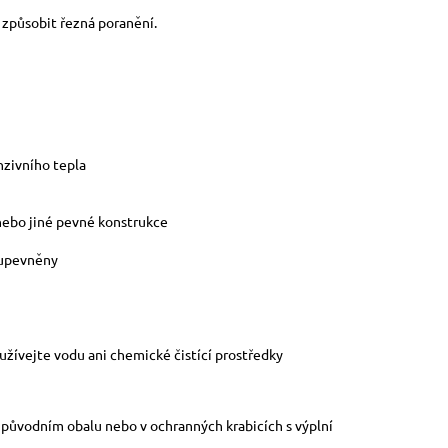
u způsobit řezná poranění.
nzivního tepla
 nebo jiné pevné konstrukce
 upevněny
žívejte vodu ani chemické čistící prostředky
v původním obalu nebo v ochranných krabicích s výplní