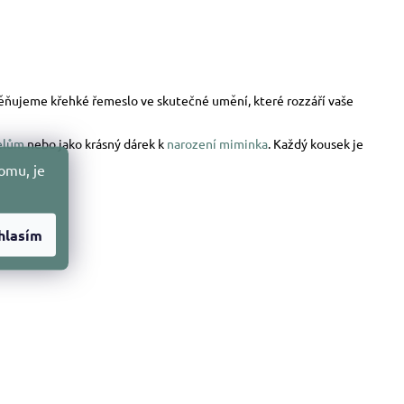
oměňujeme křehké řemeslo ve skutečné umění, které rozzáří vaše
elům
nebo jako krásný dárek k
narození miminka
. Každý kousek je
omu, je
hlasím