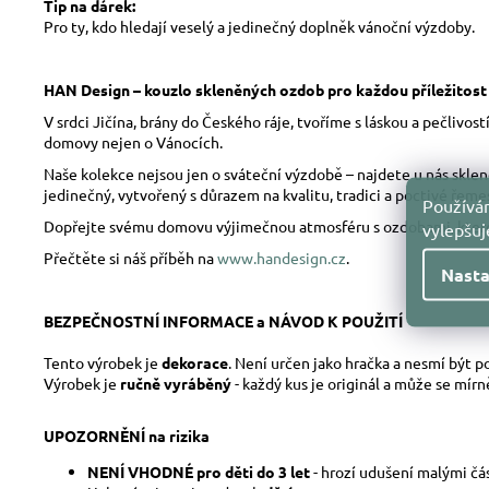
Tip na dárek:
Pro ty, kdo hledají veselý a jedinečný doplněk vánoční výzdoby.
HAN Design – kouzlo skleněných ozdob pro každou příležitost
V srdci Jičína, brány do Českého ráje, tvoříme s láskou a pečliv
domovy nejen o Vánocích.
Naše kolekce nejsou jen o sváteční výzdobě – najdete u nás skle
jedinečný, vytvořený s důrazem na kvalitu, tradici a poctivé řeme
Používám
Dopřejte svému domovu výjimečnou atmosféru s ozdobami, které 
vylepšu
Přečtěte si náš příběh na
www.handesign.cz
.
Nasta
BEZPEČNOSTNÍ INFORMACE a NÁVOD K POUŽITÍ
Tento výrobek je
dekorace
. Není určen jako hračka a nesmí být 
Výrobek je
ručně vyráběný
- každý kus je originál a může se mír
UPOZORNĚNÍ na rizika
NENÍ VHODNÉ pro děti do 3 let
- hrozí udušení malými čá