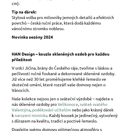
cm).
Tip na dárek:
Stylová volba pro milovníky jemných detailů a efektních
povrchů – česká ruční práce, která dodá každému
vánočnímu stromku noblesu.
Novinka sezóny 2024
HAN Design – kouzlo skleněných ozdob pro každou
příležitost
V srdci Jičína, brány do Českého ráje, tvoříme s láskou a
pečlivostí ručně foukané a dekorované skleněné ozdoby.
Již více než 30 let proměňujeme křehké řemeslo ve
skutečné umění, které rozzáří vaše domovy nejen o
Vánocích.
Naše kolekce nejsou jen o sváteční výzdobě – najdete u
nás skleněné ozdoby pro
Velikonoce
,
svátek svatého
Valentýna
,
poděkování učitelům
nebo jako krásný dárek
k
narození miminka
. Každý kousek je jedinečný, vytvořený
s důrazem na kvalitu, tradici a poctivé řemeslo.
Dopřejte svému domovu výjimečnou atmosféru s