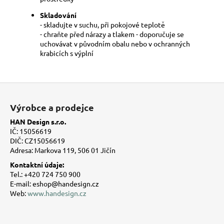
Skladování
- skladujte v suchu, při pokojové teplotě
- chraňte před nárazy a tlakem - doporučuje se
uchovávat v původním obalu nebo v ochranných
krabicích s výplní
Z
á
Výrobce a prodejce
p
HAN Design s.r.o.
a
IČ: 15056619
t
DIČ: CZ15056619
Adresa: Markova 119, 506 01 Jičín
í
Kontaktní údaje:
Tel.: +420 724 750 900
E-mail: eshop@handesign.cz
Web:
www.handesign.cz