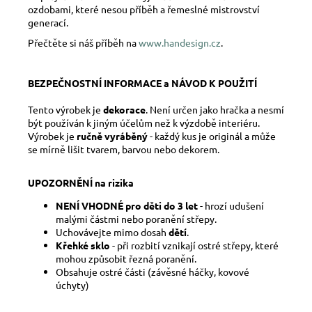
ozdobami, které nesou příběh a řemeslné mistrovství
generací.
Přečtěte si náš příběh na
www.handesign.cz
.
BEZPEČNOSTNÍ INFORMACE a NÁVOD K POUŽITÍ
Tento výrobek je
dekorace
. Není určen jako hračka a nesmí
být používán k jiným účelům než k výzdobě interiéru.
Výrobek je
ručně vyráběný
- každý kus je originál a může
se mírně lišit tvarem, barvou nebo dekorem.
UPOZORNĚNÍ na rizika
NENÍ VHODNÉ pro děti do 3 let
- hrozí udušení
malými částmi nebo poranění střepy.
Uchovávejte mimo dosah
dětí
.
Křehké sklo
- při rozbití vznikají ostré střepy, které
mohou způsobit řezná poranění.
Obsahuje ostré části (závěsné háčky, kovové
úchyty)