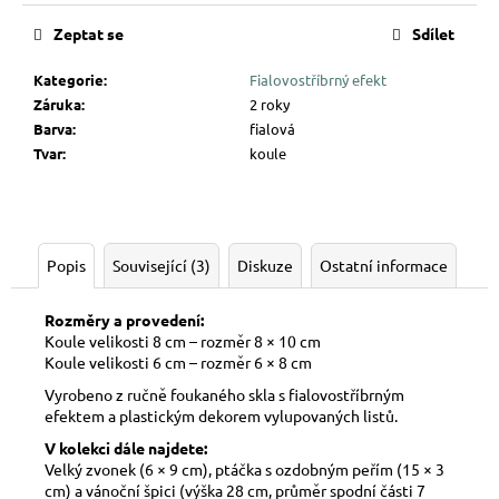
Zeptat se
Sdílet
Kategorie
:
Fialovostříbrný efekt
Záruka
:
2 roky
Barva
:
fialová
Tvar
:
koule
Popis
Související (3)
Diskuze
Ostatní informace
Rozměry a provedení:
Koule velikosti 8 cm – rozměr 8 × 10 cm
Koule velikosti 6 cm – rozměr 6 × 8 cm
Vyrobeno z ručně foukaného skla s fialovostříbrným
efektem a plastickým dekorem vylupovaných listů.
V kolekci dále najdete:
Velký zvonek (6 × 9 cm), ptáčka s ozdobným peřím (15 × 3
cm) a vánoční špici (výška 28 cm, průměr spodní části 7