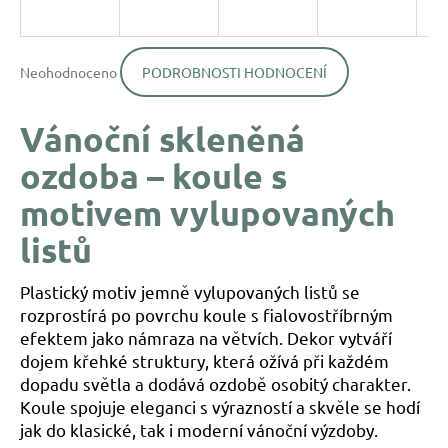
a
j
Průměrné
í
Neohodnoceno
PODROBNOSTI HODNOCENÍ
hodnocení
produktu
t
je
?
Vánoční skleněná
0,0
z
ozdoba – koule s
5
hvězdiček.
motivem vylupovaných
listů
HLEDAT
Plastický motiv jemně vylupovaných listů se
D
rozprostírá po povrchu koule s fialovostříbrným
o
efektem jako námraza na větvích. Dekor vytváří
p
dojem křehké struktury, která ožívá při každém
o
dopadu světla a dodává ozdobě osobitý charakter.
r
Koule spojuje eleganci s výrazností a skvěle se hodí
u
jak do klasické, tak i moderní vánoční výzdoby.
č