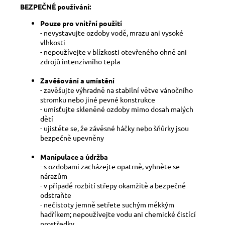
BEZPEČNÉ používání:
Pouze pro vnitřní použití
- nevystavujte ozdoby vodě, mrazu ani vysoké
vlhkosti
- nepoužívejte v blízkosti otevřeného ohně ani
zdrojů intenzivního tepla
Zavěšování a umístění
- zavěšujte výhradně na stabilní větve vánočního
stromku nebo jiné pevné konstrukce
- umísťujte skleněné ozdoby mimo dosah malých
dětí
- ujistěte se, že závěsné háčky nebo šňůrky jsou
bezpečně upevněny
Manipulace a údržba
- s ozdobami zacházejte opatrně, vyhněte se
nárazům
- v případě rozbití střepy okamžitě a bezpečně
odstraňte
- nečistoty jemně setřete suchým měkkým
hadříkem; nepoužívejte vodu ani chemické čistící
prostředky