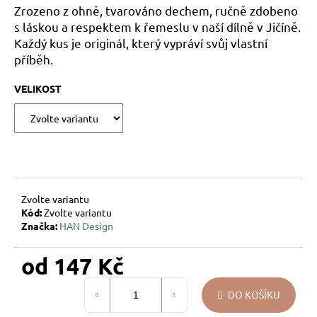
Zrozeno z ohně, tvarováno dechem, ručně zdobeno
u
s láskou a respektem k řemeslu v naší dílně v Jičíně.
j
Každý kus je originál, který vypráví svůj vlastní
e
příběh.
m
e
VELIKOST
PEŘÍČKA
NA
SKŘIPCI
HAN
DESIGN
58
Kč
Zvolte variantu
Kód:
Zvolte variantu
Značka:
HAN Design
od
147 Kč
Měrná
DO KOŠÍKU
cena: