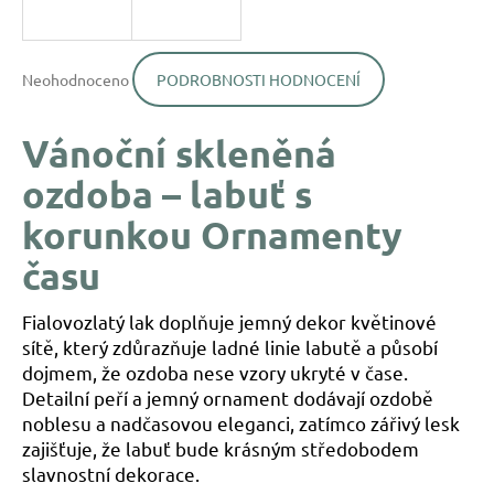
a
j
Průměrné
í
Neohodnoceno
PODROBNOSTI HODNOCENÍ
hodnocení
produktu
t
je
?
Vánoční skleněná
0,0
z
ozdoba – labuť s
5
hvězdiček.
korunkou Ornamenty
času
HLEDAT
Fialovozlatý lak doplňuje jemný dekor květinové
D
sítě, který zdůrazňuje ladné linie labutě a působí
o
dojmem, že ozdoba nese vzory ukryté v čase.
p
Detailní peří a jemný ornament dodávají ozdobě
o
noblesu a nadčasovou eleganci, zatímco zářivý lesk
r
zajišťuje, že labuť bude krásným středobodem
u
slavnostní dekorace.
č