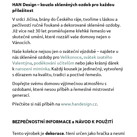
HAN Design – kouzlo skleněných ozdob pro každou
příležitost
V srdci Jičína, brány do Českého ráje, tvoříme s láskou a
pečlivostí ručně foukané a dekorované skleněné ozdoby.
Již více než 30 let proměňujeme křehké řemeslo ve
skutečné umění, které rozzáří vaše domovy nejen o
Vánocích.
Naše kolekce nejsou jen o sváteční výzdobě – najdete u
nás skleněné ozdoby pro
Velikonoce
,
svátek svatého
Valentýna
,
poděkování učitelům
nebo jako krásný dárek
k
narození miminka
. Každý kousek je jedinečný, vytvořený
s důrazem na kvalitu, tradici a poctivé řemeslo.
Dopřejte svému domovu výjimečnou atmosféru s
ozdobami, které nesou příběh a řemeslné mistrovství
generací.
Přečtěte si náš příběh na
www.handesign.cz
.
BEZPEČNOSTNÍ INFORMACE a NÁVOD K POUŽITÍ
Tento výrobek je
dekorace
. Není určen jako hračka a nesmí