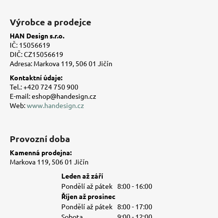
Z
á
Výrobce a prodejce
p
HAN Design s.r.o.
a
IČ: 15056619
t
DIČ: CZ15056619
Adresa: Markova 119, 506 01 Jičín
í
Kontaktní údaje:
Tel.: +420 724 750 900
E-mail: eshop@handesign.cz
Web:
www.handesign.cz
Provozní doba
Kamenná prodejna:
Markova 119, 506 01 Jičín
Leden až září
Pondělí až pátek
8:00 - 16:00
Říjen až prosinec
Pondělí až pátek
8:00 - 17:00
Sobota
9:00 - 12:00