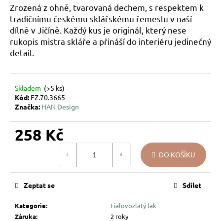
Zrozená z ohně, tvarovaná dechem, s respektem k
u
tradičnímu českému sklářskému řemeslu v naší
j
dílně v Jičíně. Každý kus je originál, který nese
e
rukopis mistra skláře a přináší do interiéru jedinečný
m
e
detail.
VÁNOČNÍ
Skladem
(>5 ks)
SKLENĚNÁ
Kód:
FZ.70.3665
OZDOBA
–
Značka:
HAN Design
KOULE
KŘEHKÁ
258 Kč
VĚTVIČKA
119
Měrná
Kč
DO KOŠÍKU
cena:
Zeptat se
Sdílet
Kategorie
:
Fialovozlatý lak
Záruka
:
2 roky