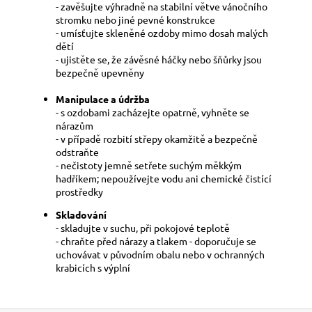
- zavěšujte výhradně na stabilní větve vánočního
stromku nebo jiné pevné konstrukce
- umísťujte skleněné ozdoby mimo dosah malých
dětí
- ujistěte se, že závěsné háčky nebo šňůrky jsou
bezpečně upevněny
Manipulace a údržba
- s ozdobami zacházejte opatrně, vyhněte se
nárazům
- v případě rozbití střepy okamžitě a bezpečně
odstraňte
- nečistoty jemně setřete suchým měkkým
hadříkem; nepoužívejte vodu ani chemické čistící
prostředky
Skladování
- skladujte v suchu, při pokojové teplotě
- chraňte před nárazy a tlakem - doporučuje se
uchovávat v původním obalu nebo v ochranných
krabicích s výplní