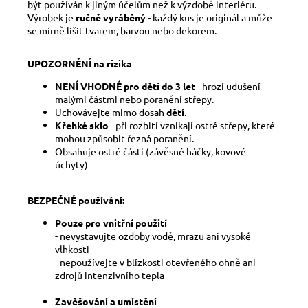
být používán k jiným účelům než k výzdobě interiéru.
Výrobek je
ručně vyráběný
- každý kus je originál a může
se mírně lišit tvarem, barvou nebo dekorem.
UPOZORNĚNÍ na rizika
NENÍ VHODNÉ pro děti do 3 let
- hrozí udušení
malými částmi nebo poranění střepy.
Uchovávejte mimo dosah
dětí
.
Křehké sklo
- při rozbití vznikají ostré střepy, které
mohou způsobit řezná poranění.
Obsahuje ostré části (závěsné háčky, kovové
úchyty)
BEZPEČNÉ používání:
Pouze pro vnitřní použití
- nevystavujte ozdoby vodě, mrazu ani vysoké
vlhkosti
- nepoužívejte v blízkosti otevřeného ohně ani
zdrojů intenzivního tepla
Zavěšování a umístění