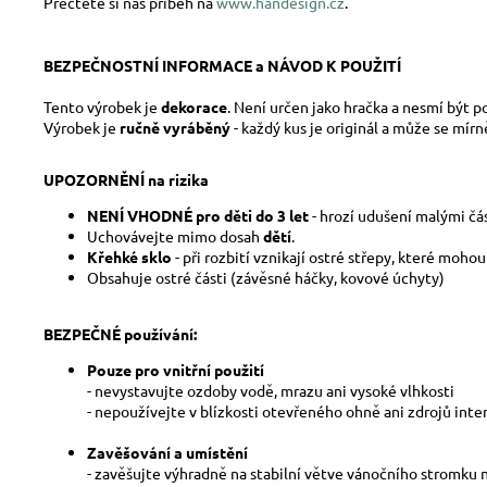
Přečtěte si náš příběh na
www.handesign.cz
.
BEZPEČNOSTNÍ INFORMACE a NÁVOD K POUŽITÍ
Tento výrobek je
dekorace
. Není určen jako hračka a nesmí být 
Výrobek je
ručně vyráběný
- každý kus je originál a může se mír
UPOZORNĚNÍ na rizika
NENÍ VHODNÉ pro děti do 3 let
- hrozí udušení malými čá
Uchovávejte mimo dosah
dětí
.
Křehké sklo
- při rozbití vznikají ostré střepy, které moho
Obsahuje ostré části (závěsné háčky, kovové úchyty)
BEZPEČNÉ používání:
Pouze pro vnitřní použití
- nevystavujte ozdoby vodě, mrazu ani vysoké vlhkosti
- nepoužívejte v blízkosti otevřeného ohně ani zdrojů inte
Zavěšování a umístění
- zavěšujte výhradně na stabilní větve vánočního stromku