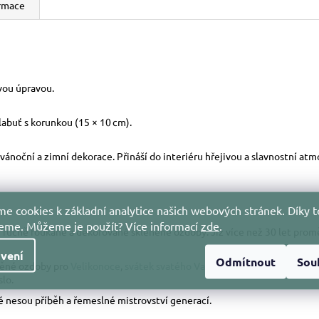
ormace
vou úpravou.
 labuť s korunkou (15 × 10 cm).
ánoční a zimní dekorace. Přináší do interiéru hřejivou a slavnostní atmo
e cookies k základní analytice našich webových stránek. Díky t
jeme. Můžeme je použít?
Více informací
zde
.
ostí ručně foukané a dekorované skleněné ozdoby. Již více než 30 let pr
vení
Odmítnout
Sou
něné ozdoby pro
Velikonoce
,
svátek svatého Valentýna
,
poděkování učit
slo.
nesou příběh a řemeslné mistrovství generací.