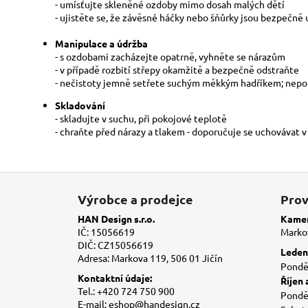
- umísťujte skleněné ozdoby mimo dosah malých dětí
- ujistěte se, že závěsné háčky nebo šňůrky jsou bezpečně
Manipulace a údržba
- s ozdobami zacházejte opatrně, vyhněte se nárazům
- v případě rozbití střepy okamžitě a bezpečně odstraňte
- nečistoty jemně setřete suchým měkkým hadříkem; nepou
Skladování
- skladujte v suchu, při pokojové teplotě
- chraňte před nárazy a tlakem - doporučuje se uchovávat 
Z
á
Výrobce a prodejce
Prov
p
HAN Design s.r.o.
Kamen
a
IČ: 15056619
Markov
DIČ: CZ15056619
t
Leden 
Adresa: Markova 119, 506 01 Jičín
í
Ponděl
Kontaktní údaje:
Říjen 
Tel.: +420 724 750 900
Ponděl
E-mail: eshop@handesign.cz