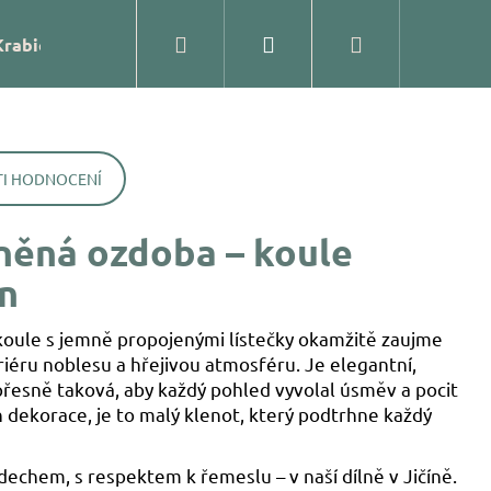
Hledat
Přihlášení
Nákupní
Krabičky
Prodejna
Kontakty
Blog
Značk
košík
I HODNOCENÍ
něná ozdoba – koule
n
koule s jemně propojenými lístečky okamžitě zaujme
iéru noblesu a hřejivou atmosféru. Je elegantní,
přesně taková, aby každý pohled vyvolal úsměv a pocit
n dekorace, je to malý klenot, který podtrhne každý
ĚNÁ OZDOBA – KOULE
echem, s respektem k řemeslu – v naší dílně v Jičíně.