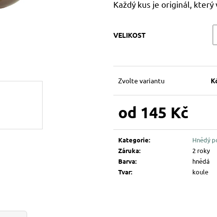
194 Kč
144 Kč
Každý kus je originál, který 
VELIKOST
Zvolte variantu
K
od
145 Kč
Měrná
cena:
Kategorie
:
Hnědý p
Záruka
:
2 roky
Barva
:
hnědá
Tvar
:
koule