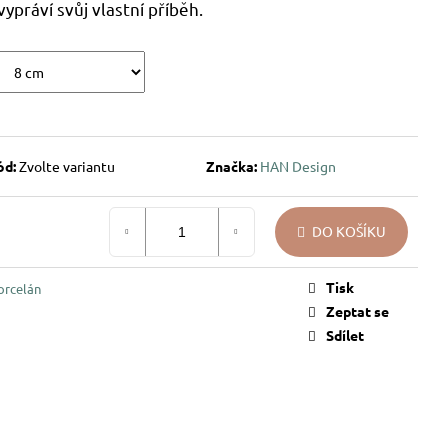
vypráví svůj vlastní příběh.
ód:
Zvolte variantu
Značka:
HAN Design
DO KOŠÍKU
Tisk
orcelán
Zeptat se
Sdílet