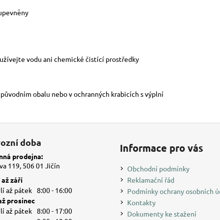
 upevněny
žívejte vodu ani chemické čistící prostředky
v původním obalu nebo v ochranných krabicích s výplní
ozní doba
Informace pro vás
ná prodejna:
a 119, 506 01 Jičín
Obchodní podmínky
až září
Reklamační řád
í až pátek
8:00 - 16:00
Podmínky ochrany osobních ú
až prosinec
Kontakty
í až pátek
8:00 - 17:00
Dokumenty ke stažení