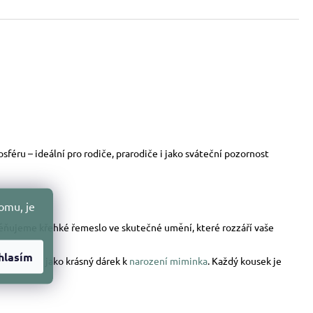
sféru – ideální pro rodiče, prarodiče i jako sváteční pozornost
omu, je
oměňujeme křehké řemeslo ve skutečné umění, které rozzáří vaše
hlasím
elům
nebo jako krásný dárek k
narození miminka
. Každý kousek je