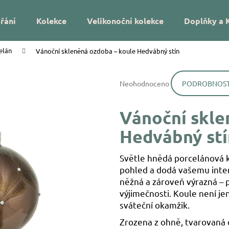
řání
Kolekce
Velikonoční kolekce
Doplňky a 
elán
Vánoční skleněná ozdoba – koule Hedvábný stín
Co potřebujete najít?
Průměrné
Neohodnoceno
PODROBNOST
hodnocení
HLEDAT
produktu
je
Vánoční skle
0,0
z
Doporučujeme
Hedvábný stí
5
hvězdiček.
Světle hnědá porcelánová 
pohled a dodá vašemu inter
něžná a zároveň výrazná – 
výjimečnosti. Koule není je
sváteční okamžik.
DÁREK NA MÍRU – VÁNOČNÍ SKLENĚNÁ
VÁNOČNÍ SKLEN
OZDOBA SE JMÉNEM – HVĚZDIČKY
UKRYTÉ LÍSTKY
Zrozena z ohně, tvarovaná d