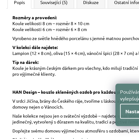
Popis
Související (5)
Diskuze
Ostatní inf
Rozměry a provedení:
Koule velikosti 8 cm – rozměr 8 × 10 cm
Koule velikosti 6 cm – rozměr 6 × 8 cm
Vyrobeno ze světle hnědého porcelánu s jemně matnou povrcho
V kolekci dále najdete:
Lampion (12 × 8 cm), oliva (15 × 4 cm), vánoční špici (28 × 7 cm) a
Tip na dárek:
Koule je krásným českým dárkem pro všechny, kdo milují tradiční v
pro výjimečné klienty.
Používám
HAN Design – kouzlo skleněných ozdob pro každou příležitost
vylepšu
V srdci Jičína, brány do Českého ráje, tvoříme s láskou a pečliv
domovy nejen o Vánocích.
Nasta
Naše kolekce nejsou jen o sváteční výzdobě – najdete u nás skle
jedinečný, vytvořený s důrazem na kvalitu, tradici a poctivé řeme
Dopřejte svému domovu výjimečnou atmosféru s ozdobami, které 