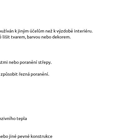
používán k jiným účelům než k výzdobě interiéru.
ně lišit tvarem, barvou nebo dekorem.
stmi nebo poranění střepy.
u způsobit řezná poranění.
nzivního tepla
 nebo jiné pevné konstrukce