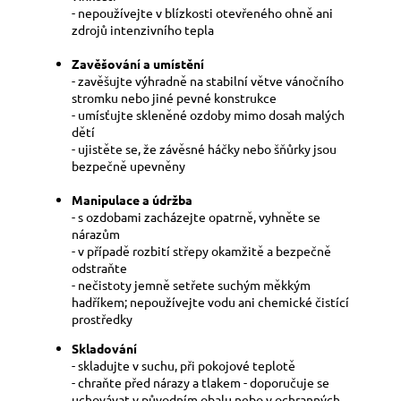
- nepoužívejte v blízkosti otevřeného ohně ani
zdrojů intenzivního tepla
Zavěšování a umístění
- zavěšujte výhradně na stabilní větve vánočního
stromku nebo jiné pevné konstrukce
- umísťujte skleněné ozdoby mimo dosah malých
dětí
- ujistěte se, že závěsné háčky nebo šňůrky jsou
bezpečně upevněny
Manipulace a údržba
- s ozdobami zacházejte opatrně, vyhněte se
nárazům
- v případě rozbití střepy okamžitě a bezpečně
odstraňte
- nečistoty jemně setřete suchým měkkým
hadříkem; nepoužívejte vodu ani chemické čistící
prostředky
Skladování
- skladujte v suchu, při pokojové teplotě
- chraňte před nárazy a tlakem - doporučuje se
uchovávat v původním obalu nebo v ochranných