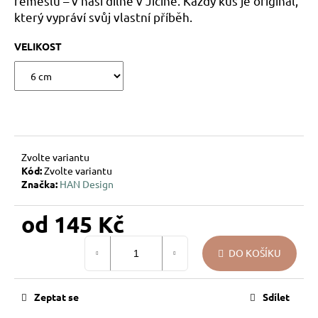
řemeslu – v naší dílně v Jičíně. Každý kus je originál,
u
který vypráví svůj vlastní příběh.
j
e
VELIKOST
m
e
DÁREK
NA
MÍRU
–
Zvolte variantu
VÁNOČNÍ
Kód:
Zvolte variantu
SKLENĚNÁ
Značka:
HAN Design
OZDOBA
SE
JMÉNEM
od
145 Kč
–
HVĚZDIČKY
Měrná
DO KOŠÍKU
cena:
194
Kč
Zeptat se
Sdílet