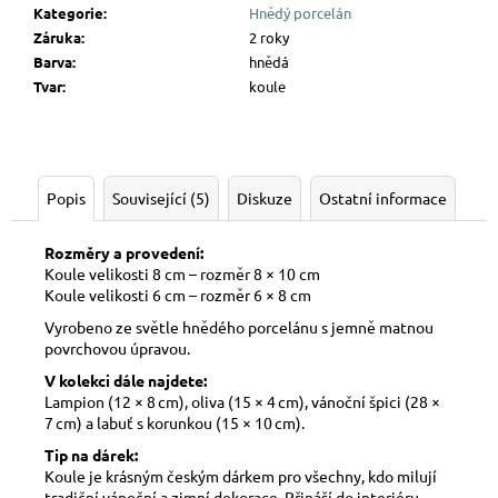
Kategorie
:
Hnědý porcelán
Záruka
:
2 roky
Barva
:
hnědá
Tvar
:
koule
Popis
Související (5)
Diskuze
Ostatní informace
Rozměry a provedení:
Koule velikosti 8 cm – rozměr 8 × 10 cm
Koule velikosti 6 cm – rozměr 6 × 8 cm
Vyrobeno ze světle hnědého porcelánu s jemně matnou
povrchovou úpravou.
V kolekci dále najdete:
Lampion (12 × 8 cm), oliva (15 × 4 cm), vánoční špici (28 ×
7 cm) a labuť s korunkou (15 × 10 cm).
Tip na dárek:
Koule je krásným českým dárkem pro všechny, kdo milují
tradiční vánoční a zimní dekorace. Přináší do interiéru