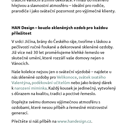
hřejivou a slavnostní atmosféru – ideální pro rodiče,
prarodiče i jako sváteční pozornost pro výjimečné klienty.
HAN Design – kouzlo skleněných ozdob pro každou
příležitost
V srdci Jičína, brány do Českého ráje, tvoříme s láskou a
pečlivostí ručně foukané a dekorované skleněné ozdoby.
Již více než 30 let proměňujeme křehké řemeslo ve
skutečné umění, které rozzáří vaše domovy nejen o
Vánocích.
Naše kolekce nejsou jen o sváteční výzdobě – najdete u
nás skleněné ozdoby pro
Velikonoce
,
svátek svatého
Valentýna
,
poděkování učitelům
nebo jako krásný dárek
k
narození miminka
. Každý kousek je jedinečný, vytvořený
s důrazem na kvalitu, tradici a poctivé řemeslo.
Dopřejte svému domovu výjimečnou atmosféru s
ozdobami, které nesou příběh a řemeslné mistrovství
generací.
Přečtěte si náš příběh na
www.handesign.cz
.