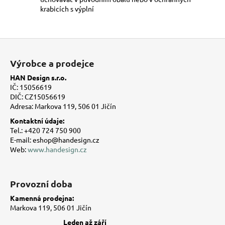
krabicích s výplní
Z
á
Výrobce a prodejce
p
HAN Design s.r.o.
a
IČ: 15056619
t
DIČ: CZ15056619
Adresa: Markova 119, 506 01 Jičín
í
Kontaktní údaje:
Tel.: +420 724 750 900
E-mail: eshop@handesign.cz
Web:
www.handesign.cz
Provozní doba
Kamenná prodejna:
Markova 119, 506 01 Jičín
Leden až září