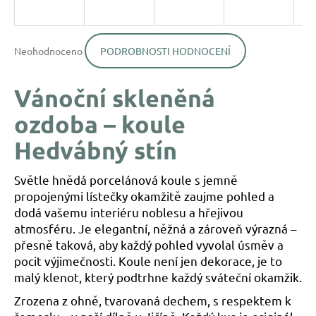
a
j
Průměrné
í
Neohodnoceno
PODROBNOSTI HODNOCENÍ
hodnocení
produktu
t
je
?
Vánoční skleněná
0,0
z
ozdoba – koule
5
hvězdiček.
Hedvábný stín
HLEDAT
Světle hnědá porcelánová koule s jemně
propojenými lístečky okamžitě zaujme pohled a
dodá vašemu interiéru noblesu a hřejivou
D
atmosféru. Je elegantní, něžná a zároveň výrazná –
o
přesně taková, aby každý pohled vyvolal úsměv a
p
pocit výjimečnosti. Koule není jen dekorace, je to
o
malý klenot, který podtrhne každý sváteční okamžik.
r
u
Zrozena z ohně, tvarovaná dechem, s respektem k
č