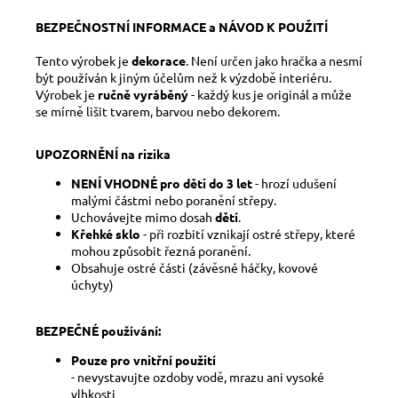
BEZPEČNOSTNÍ INFORMACE a NÁVOD K POUŽITÍ
Tento výrobek je
dekorace
. Není určen jako hračka a nesmí
být používán k jiným účelům než k výzdobě interiéru.
Výrobek je
ručně vyráběný
- každý kus je originál a může
se mírně lišit tvarem, barvou nebo dekorem.
UPOZORNĚNÍ na rizika
NENÍ VHODNÉ pro děti do 3 let
- hrozí udušení
malými částmi nebo poranění střepy.
Uchovávejte mimo dosah
dětí
.
Křehké sklo
- při rozbití vznikají ostré střepy, které
mohou způsobit řezná poranění.
Obsahuje ostré části (závěsné háčky, kovové
úchyty)
BEZPEČNÉ používání:
Pouze pro vnitřní použití
- nevystavujte ozdoby vodě, mrazu ani vysoké
vlhkosti