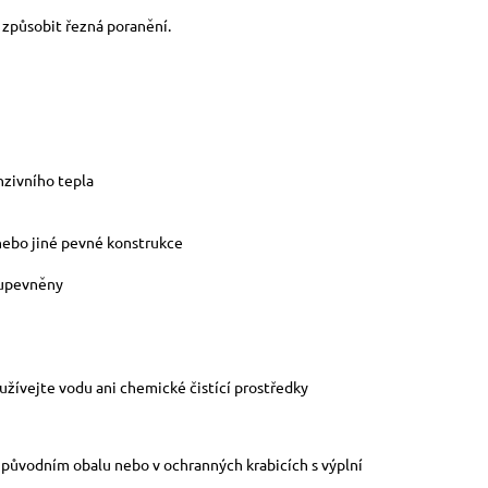
u způsobit řezná poranění.
nzivního tepla
 nebo jiné pevné konstrukce
 upevněny
žívejte vodu ani chemické čistící prostředky
v původním obalu nebo v ochranných krabicích s výplní