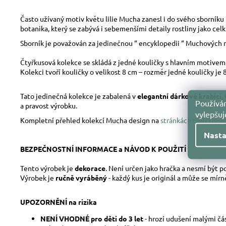
Často užívaný motiv květu lilie Mucha zanesl i do svého sborníku 
botanika, který se zabývá i sebemenšími detaily rostliny jako celk
Sborník je považován za jedinečnou “ encyklopedii “ Muchových 
Čtyřkusová kolekce se skládá z jedné kouličky s hlavním motivem 
Kolekci tvoří kouličky o velikost 8 cm – rozměr jedné kouličky je 
Tato jedinečná kolekce je zabalená v
elegantní dárkové krabici
,
Používám
a pravost výrobku.
vylepšu
Kompletní přehled kolekcí Mucha design na
stránkách HAN Desig
Nasta
BEZPEČNOSTNÍ INFORMACE a NÁVOD K POUŽITÍ
Tento výrobek je
dekorace
. Není určen jako hračka a nesmí být 
Výrobek je
ručně vyráběný
- každý kus je originál a může se mír
UPOZORNĚNÍ na rizika
NENÍ VHODNÉ pro děti do 3 let
- hrozí udušení malými čá