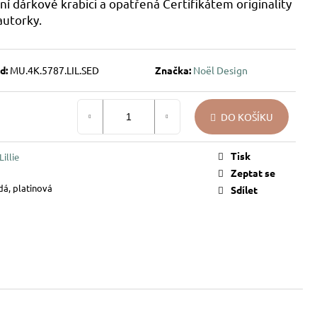
ní dárkové krabici a opatřená Certifikátem originality
autorky.
d:
MU.4K.5787.LIL.SED
Značka:
Noël Design
DO KOŠÍKU
Tisk
illie
Zeptat se
edá, platinová
Sdílet