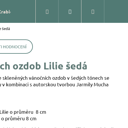
Hledat
Přihlášení
Nákupní
Krabičky
Prodejna
Kontakty
Blog
Značk
e šedá
košík
I HODNOCENÍ
ch ozdob Lilie šedá
e skleněných vánočních ozdob v šedých tónech se
hy v kombinaci s autorskou tvorbou Jarmily Mucha
Lilie o průměru 8 cm
ĚNÁ OZDOBA – KOULE
y o průměru 8 cm