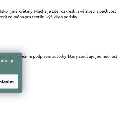
ako i jiné květiny, Mucha je zde rozkreslil s věrností a pečlivostí
zorů zejména pro textilní výšivky a potisky.
ty
s vlastnoručním podpisem autorky, který zaručuje jedinečnost
omu, je
hlasím