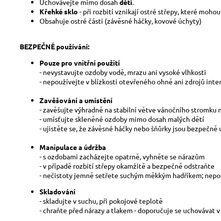
Uchovávejte mimo dosah
dětí
.
Křehké sklo
- při rozbití vznikají ostré střepy, které moho
Obsahuje ostré části (závěsné háčky, kovové úchyty)
BEZPEČNÉ používání:
Pouze pro vnitřní použití
- nevystavujte ozdoby vodě, mrazu ani vysoké vlhkosti
- nepoužívejte v blízkosti otevřeného ohně ani zdrojů inte
Zavěšování a umístění
- zavěšujte výhradně na stabilní větve vánočního stromku
- umísťujte skleněné ozdoby mimo dosah malých dětí
- ujistěte se, že závěsné háčky nebo šňůrky jsou bezpečně
Manipulace a údržba
- s ozdobami zacházejte opatrně, vyhněte se nárazům
- v případě rozbití střepy okamžitě a bezpečně odstraňte
- nečistoty jemně setřete suchým měkkým hadříkem; nepou
Skladování
- skladujte v suchu, při pokojové teplotě
- chraňte před nárazy a tlakem - doporučuje se uchovávat 