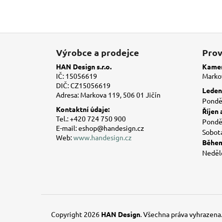
Z
á
Výrobce a prodejce
Prov
p
HAN Design s.r.o.
Kamen
a
IČ: 15056619
Markov
DIČ: CZ15056619
t
Leden 
Adresa: Markova 119, 506 01 Jičín
í
Ponděl
Kontaktní údaje:
Říjen 
Tel.: +420 724 750 900
Ponděl
E-mail: eshop@handesign.cz
Sobot
Web:
www.handesign.cz
Během
Neděl
Copyright 2026
HAN Design
. Všechna práva vyhrazena