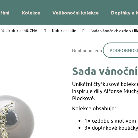
řání
Kolekce
Velikonoční kolekce
Doplňky a 
kátní kolekce MUCHA
Kolekce Lillie
Sada vánočních ozdob Lili
Co potřebujete najít?
Průměrné
Neohodnoceno
PODROBNOST
hodnocení
HLEDAT
produktu
je
Sada vánoční
0,0
z
Doporučujeme
5
Unikátní čtyřkusová kolekc
hvězdiček.
inspiruje díly Alfonse Muc
Plockové.
Kolekce obsahuje:
1× ozdobu s motivem 
DÁREK NA MÍRU – VÁNOČNÍ SKLENĚNÁ
VÁNOČNÍ SKLEN
3× doplňkové kouličk
OZDOBA SE JMÉNEM – HVĚZDIČKY
UKRYTÉ LÍSTKY