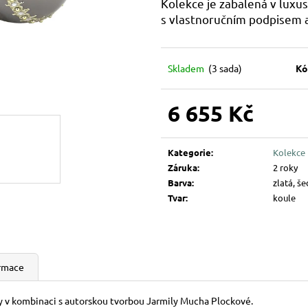
Kolekce je zabalená v luxus
194 Kč
144 Kč
s vlastnoručním podpisem 
Skladem
(3 sada)
Kó
6 655 Kč
Měrná
cena:
Kategorie
:
Kolekce L
Záruka
:
2 roky
Barva
:
zlatá, š
Tvar
:
koule
ormace
y v kombinaci s autorskou tvorbou Jarmily Mucha Plockové.