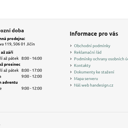
ozní doba
Informace pro vás
ná prodejna:
a 119, 506 01 Jičín
Obchodní podmínky
až září
Reklamační řád
í až pátek
8:00 - 16:00
Podmínky ochrany osobních ú
až prosinec
Kontakty
í až pátek
8:00 - 17:00
Dokumenty ke stažení
a
9:00 - 12:00
Mapa serveru
 adventu
Náš web handesign.cz
e
9:00 - 12:00
.