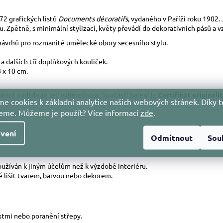
72 grafických listů
Documents décoratifs
, vydaného v Paříži roku 1902. J
u. Zpětně, s minimální stylizací, květy převádí do dekorativních pásů a v
návrhů pro rozmanité umělecké obory secesního stylu.
a dalších tří doplňkových kouliček.
8 x 10 cm.
 která podtrhuje její výjimečnost. Součástí balení je
Certifikát originali
e cookies k základní analytice našich webových stránek. Díky t
jeme. Můžeme je použít?
Více informací
zde
.
n.
vení
Odmítnout
Sou
používán k jiným účelům než k výzdobě interiéru.
ně lišit tvarem, barvou nebo dekorem.
stmi nebo poranění střepy.