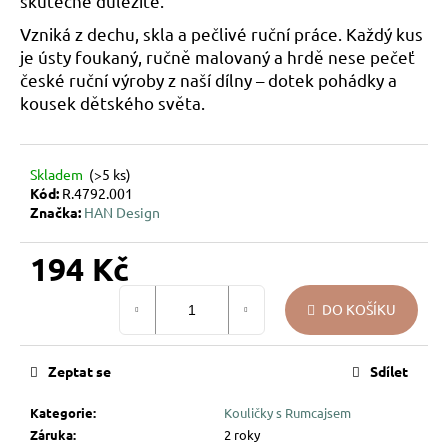
skutečně důležité.
u
Vzniká z dechu, skla a pečlivé ruční práce. Každý kus
j
je ústy foukaný, ručně malovaný a hrdě nese pečeť
e
české ruční výroby z naší dílny –
dotek pohádky a
m
kousek dětského světa
.
e
VÁNOČNÍ
Skladem
(>5 ks)
SKLENĚNÁ
Kód:
R.4792.001
OZDOBA
Značka:
HAN Design
–
KOULE
PŘÍRODNÍ
194 Kč
KRESBA
Měrná
139
DO KOŠÍKU
Kč
cena:
Zeptat se
Sdílet
Kategorie
:
Kouličky s Rumcajsem
Záruka
:
2 roky