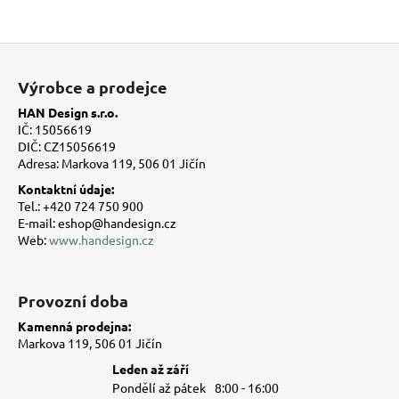
Z
á
Výrobce a prodejce
p
HAN Design s.r.o.
a
IČ: 15056619
t
DIČ: CZ15056619
Adresa: Markova 119, 506 01 Jičín
í
Kontaktní údaje:
Tel.: +420 724 750 900
E-mail: eshop@handesign.cz
Web:
www.handesign.cz
Provozní doba
Kamenná prodejna:
Markova 119, 506 01 Jičín
Leden až září
Pondělí až pátek
8:00 - 16:00