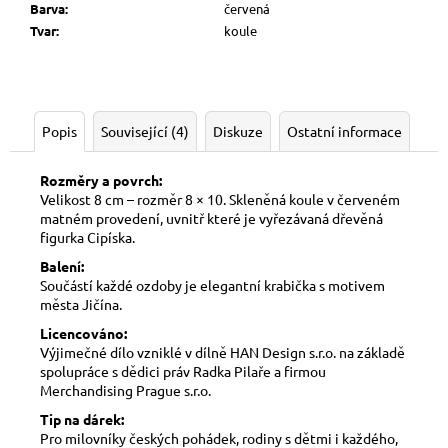
Barva
:
červená
Tvar
:
koule
Popis
Související (4)
Diskuze
Ostatní informace
Rozměry a povrch:
Velikost 8 cm – rozměr
8 × 10.
Skleněná koule v červeném
matném provedení
, uvnitř které je vyřezávaná dřevěná
figurka Cipíska.
Balení:
Součástí každé ozdoby je elegantní krabička s motivem
města Jičína.
Licencováno:
Výjimečné dílo vzniklé v dílně HAN Design s.r.o. na základě
spolupráce s dědici práv Radka Pilaře a firmou
Merchandising Prague s.r.o.
Tip na dárek:
Pro milovníky českých pohádek, rodiny s dětmi i každého,