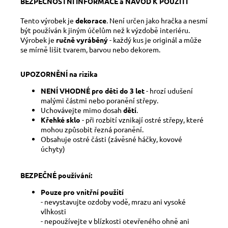
BEZPEČNOSTNÍ INFORMACE a NÁVOD K POUŽITÍ
Tento výrobek je
dekorace
. Není určen jako hračka a nesmí
být používán k jiným účelům než k výzdobě interiéru.
Výrobek je
ručně vyráběný
- každý kus je originál a může
se mírně lišit tvarem, barvou nebo dekorem.
UPOZORNĚNÍ na rizika
NENÍ VHODNÉ pro děti do 3 let
- hrozí udušení
malými částmi nebo poranění střepy.
Uchovávejte mimo dosah
dětí
.
Křehké sklo
- při rozbití vznikají ostré střepy, které
mohou způsobit řezná poranění.
Obsahuje ostré části (závěsné háčky, kovové
úchyty)
BEZPEČNÉ používání:
Pouze pro vnitřní použití
- nevystavujte ozdoby vodě, mrazu ani vysoké
vlhkosti
- nepoužívejte v blízkosti otevřeného ohně ani