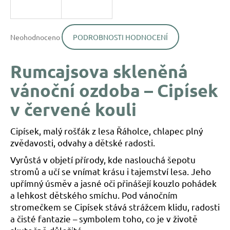
a
j
Průměrné
í
Neohodnoceno
PODROBNOSTI HODNOCENÍ
hodnocení
produktu
t
je
?
Rumcajsova skleněná
0,0
z
vánoční ozdoba – Cipísek
5
hvězdiček.
v červené kouli
HLEDAT
Cipísek, malý rošťák z lesa Řáholce, chlapec plný
zvědavosti, odvahy a dětské radosti.
Vyrůstá v objetí přírody, kde naslouchá šepotu
D
stromů a učí se vnímat krásu i tajemství lesa. Jeho
o
p
upřímný úsměv a jasné oči přinášejí kouzlo pohádek
o
a lehkost dětského smíchu. Pod vánočním
r
stromečkem se Cipísek stává strážcem klidu, radosti
u
a čisté fantazie – symbolem toho, co je v životě
č