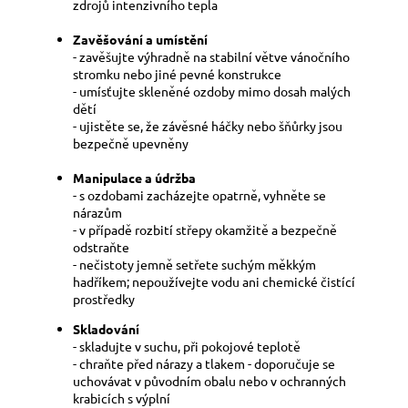
zdrojů intenzivního tepla
Zavěšování a umístění
- zavěšujte výhradně na stabilní větve vánočního
stromku nebo jiné pevné konstrukce
- umísťujte skleněné ozdoby mimo dosah malých
dětí
- ujistěte se, že závěsné háčky nebo šňůrky jsou
bezpečně upevněny
Manipulace a údržba
- s ozdobami zacházejte opatrně, vyhněte se
nárazům
- v případě rozbití střepy okamžitě a bezpečně
odstraňte
- nečistoty jemně setřete suchým měkkým
hadříkem; nepoužívejte vodu ani chemické čistící
prostředky
Skladování
- skladujte v suchu, při pokojové teplotě
- chraňte před nárazy a tlakem - doporučuje se
uchovávat v původním obalu nebo v ochranných
krabicích s výplní