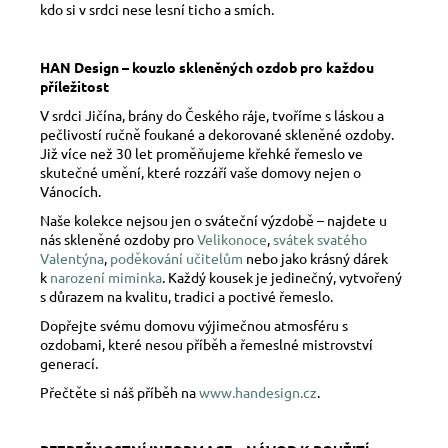
kdo si v srdci nese lesní ticho a smích.
HAN Design – kouzlo skleněných ozdob pro každou
příležitost
V srdci Jičína, brány do Českého ráje, tvoříme s láskou a
pečlivostí ručně foukané a dekorované skleněné ozdoby.
Již více než 30 let proměňujeme křehké řemeslo ve
skutečné umění, které rozzáří vaše domovy nejen o
Vánocích.
Naše kolekce nejsou jen o sváteční výzdobě – najdete u
nás skleněné ozdoby pro
Velikonoce
,
svátek svatého
Valentýna
,
poděkování učitelům
nebo jako krásný dárek
k
narození miminka
. Každý kousek je jedinečný, vytvořený
s důrazem na kvalitu, tradici a poctivé řemeslo.
Dopřejte svému domovu výjimečnou atmosféru s
ozdobami, které nesou příběh a řemeslné mistrovství
generací.
Přečtěte si náš příběh na
www.handesign.cz
.