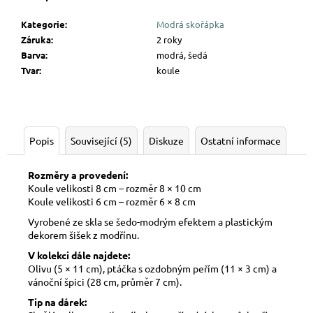
Kategorie
:
Modrá skořápka
Záruka
:
2 roky
Barva
:
modrá, šedá
Tvar
:
koule
Popis
Související (5)
Diskuze
Ostatní informace
Rozměry a provedení:
Koule velikosti 8 cm – rozměr 8 × 10 cm
Koule velikosti 6 cm – rozměr 6 × 8 cm
Vyrobené ze skla se šedo-modrým efektem a plastickým
dekorem šišek z modřínu.
V kolekci dále najdete:
Olivu (5 × 11 cm), ptáčka s ozdobným peřím (11 × 3 cm) a
vánoční
špici (28 cm, průměr 7 cm).
Tip na dárek: