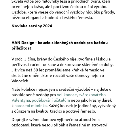
Skvělá volba pro milovníky lesa a přírodních tvarů, kteří
ocení nejen krásu, ale i poctivou českou ruční výrobu.
Ozdoba, která vnese do vánoční výzdoby hloubku přírody,
něžnou eleganci a hodnotu českého řemesla.
Novinka sezóny 2024
HAN Design – kouzlo skleněných ozdob pro každou
příležitost
V srdci Jičína, brány do Českého ráje, tvoříme s láskou a
pečlivostí ručně foukané a dekorované skleněné ozdoby.
Již více než 30 let proměňujeme křehké řemeslo ve
skutečné umění, které rozzáří vaše domovy nejen o
Vánocích.
Naše kolekce nejsou jen o sváteční výzdobě – najdete u
nás skleněné ozdoby pro
Velikonoce
,
svátek svatého
Valentýna
,
poděkování učitelům
nebo jako krásný dárek
k
narození miminka
. Každý kousek je jedinečný, vytvořený
s důrazem na kvalitu, tradici a poctivé řemeslo.
Dopřejte svému domovu výjimečnou atmosféru s
ozdobami, které nesou příběh a řemeslné mistrovství