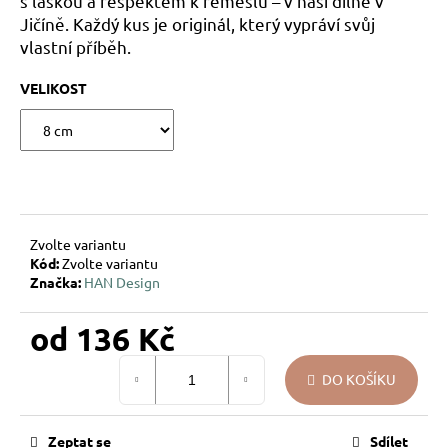
s láskou a respektem k řemeslu – v naší dílně v
u
Jičíně. Každý kus je originál, který vypráví svůj
j
vlastní příběh.
e
m
VELIKOST
e
PEŘÍČKA
NA
SKŘIPCI
HAN
DESIGN
Zvolte variantu
58
Kód:
Zvolte variantu
Kč
Značka:
HAN Design
od
136 Kč
Měrná
DO KOŠÍKU
cena:
Zeptat se
Sdílet