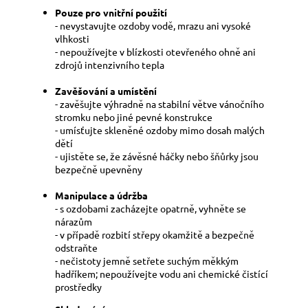
Pouze pro vnitřní použití
- nevystavujte ozdoby vodě, mrazu ani vysoké
vlhkosti
- nepoužívejte v blízkosti otevřeného ohně ani
zdrojů intenzivního tepla
Zavěšování a umístění
- zavěšujte výhradně na stabilní větve vánočního
stromku nebo jiné pevné konstrukce
- umísťujte skleněné ozdoby mimo dosah malých
dětí
- ujistěte se, že závěsné háčky nebo šňůrky jsou
bezpečně upevněny
Manipulace a údržba
- s ozdobami zacházejte opatrně, vyhněte se
nárazům
- v případě rozbití střepy okamžitě a bezpečně
odstraňte
- nečistoty jemně setřete suchým měkkým
hadříkem; nepoužívejte vodu ani chemické čistící
prostředky