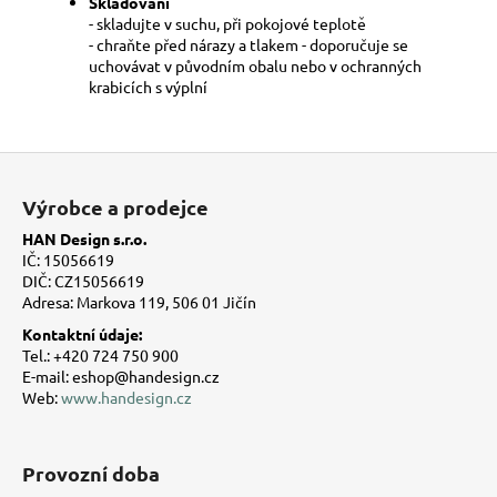
Skladování
- skladujte v suchu, při pokojové teplotě
- chraňte před nárazy a tlakem - doporučuje se
uchovávat v původním obalu nebo v ochranných
krabicích s výplní
Z
á
Výrobce a prodejce
p
HAN Design s.r.o.
a
IČ: 15056619
t
DIČ: CZ15056619
Adresa: Markova 119, 506 01 Jičín
í
Kontaktní údaje:
Tel.: +420 724 750 900
E-mail: eshop@handesign.cz
Web:
www.handesign.cz
Provozní doba