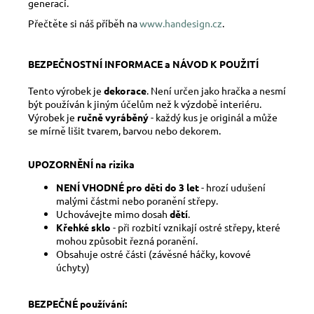
generací.
Přečtěte si náš příběh na
www.handesign.cz
.
BEZPEČNOSTNÍ INFORMACE a NÁVOD K POUŽITÍ
Tento výrobek je
dekorace
. Není určen jako hračka a nesmí
být používán k jiným účelům než k výzdobě interiéru.
Výrobek je
ručně vyráběný
- každý kus je originál a může
se mírně lišit tvarem, barvou nebo dekorem.
UPOZORNĚNÍ na rizika
NENÍ VHODNÉ pro děti do 3 let
- hrozí udušení
malými částmi nebo poranění střepy.
Uchovávejte mimo dosah
dětí
.
Křehké sklo
- při rozbití vznikají ostré střepy, které
mohou způsobit řezná poranění.
Obsahuje ostré části (závěsné háčky, kovové
úchyty)
BEZPEČNÉ používání: