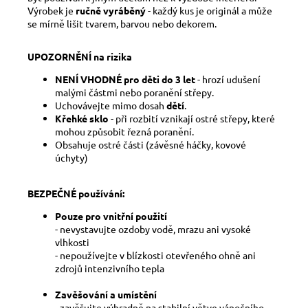
Výrobek je
ručně vyráběný
- každý kus je originál a může
se mírně lišit tvarem, barvou nebo dekorem.
UPOZORNĚNÍ na rizika
NENÍ VHODNÉ pro děti do 3 let
- hrozí udušení
malými částmi nebo poranění střepy.
Uchovávejte mimo dosah
dětí
.
Křehké sklo
- při rozbití vznikají ostré střepy, které
mohou způsobit řezná poranění.
Obsahuje ostré části (závěsné háčky, kovové
úchyty)
BEZPEČNÉ používání:
Pouze pro vnitřní použití
- nevystavujte ozdoby vodě, mrazu ani vysoké
vlhkosti
- nepoužívejte v blízkosti otevřeného ohně ani
zdrojů intenzivního tepla
Zavěšování a umístění
- zavěšujte výhradně na stabilní větve vánočního