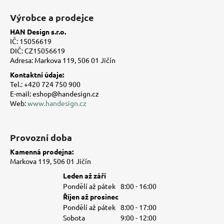
á
Výrobce a prodejce
p
HAN Design s.r.o.
a
IČ: 15056619
t
DIČ: CZ15056619
Adresa: Markova 119, 506 01 Jičín
í
Kontaktní údaje:
Tel.: +420 724 750 900
E-mail: eshop@handesign.cz
Web:
www.handesign.cz
Provozní doba
Kamenná prodejna:
Markova 119, 506 01 Jičín
Leden až září
Pondělí až pátek
8:00 - 16:00
Říjen až prosinec
Pondělí až pátek
8:00 - 17:00
Sobota
9:00 - 12:00