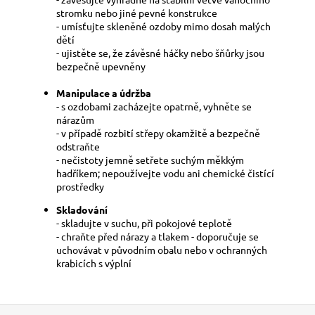
stromku nebo jiné pevné konstrukce
- umísťujte skleněné ozdoby mimo dosah malých
dětí
- ujistěte se, že závěsné háčky nebo šňůrky jsou
bezpečně upevněny
Manipulace a údržba
- s ozdobami zacházejte opatrně, vyhněte se
nárazům
- v případě rozbití střepy okamžitě a bezpečně
odstraňte
- nečistoty jemně setřete suchým měkkým
hadříkem; nepoužívejte vodu ani chemické čistící
prostředky
Skladování
- skladujte v suchu, při pokojové teplotě
- chraňte před nárazy a tlakem - doporučuje se
uchovávat v původním obalu nebo v ochranných
krabicích s výplní
Z