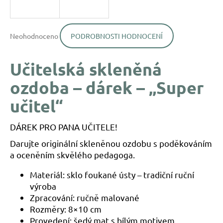
a
j
Průměrné
í
Neohodnoceno
PODROBNOSTI HODNOCENÍ
hodnocení
produktu
t
je
?
Učitelská skleněná
0,0
z
ozdoba – dárek – „Super
5
hvězdiček.
učitel“
HLEDAT
DÁREK PRO PANA UČITELE!
Darujte originální skleněnou ozdobu s poděkováním
a oceněním skvělého pedagoga.
D
o
Materiál: sklo foukané ústy – tradiční ruční
p
výroba
o
Zpracování: ručně malované
r
Rozměry: 8×10 cm
u
Provedení: šedý mat s bílým motivem
č