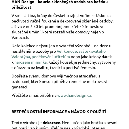
HAN Design – kouzlo skleněných ozdob pro každou
příležitost
V srdci Jičína, brány do Českého ráje, tvoříme s láskou a
pečlivostí ručně foukané a dekorované skleněné ozdoby.
Již více než 30 let proměňujeme křehké řemeslo ve
skutečné umění, které rozzáří vaše domovy nejen o
Vánocích.
Naše kolekce nejsou jen o sváteční výzdobě – najdete u
nás skleněné ozdoby pro
Velikonoce
,
svátek svatého
Valentýna
,
poděkování učitelům
nebo jako krásný dárek
k
narození miminka
. Každý kousek je jedinečný, vytvořený
s důrazem na kvalitu, tradici a poctivé řemeslo.
Dopřejte svému domovu výjimečnou atmosféru s
ozdobami, které nesou příběh a řemeslné mistrovství
generací.
Přečtěte si náš příběh na
www.handesign.cz
.
BEZPEČNOSTNÍ INFORMACE a NÁVOD K POUŽITÍ
Tento výrobek je
dekorace
. Není určen jako hračka a nesmí
být používán k jiným účelům než k výzdobě interiéru.