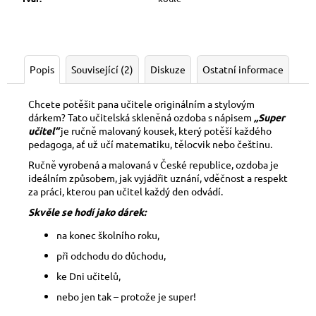
Popis
Související (2)
Diskuze
Ostatní informace
Chcete potěšit pana učitele originálním a stylovým
dárkem? Tato učitelská skleněná ozdoba s nápisem
„Super
učitel“
je ručně malovaný kousek, který potěší každého
pedagoga, ať už učí matematiku, tělocvik nebo češtinu.
Ručně vyrobená a malovaná v České republice, ozdoba je
ideálním způsobem, jak vyjádřit uznání, vděčnost a respekt
za práci, kterou pan učitel každý den odvádí.
Skvěle se hodí jako dárek:
na konec školního roku,
při odchodu do důchodu,
ke Dni učitelů,
nebo jen tak – protože je super!