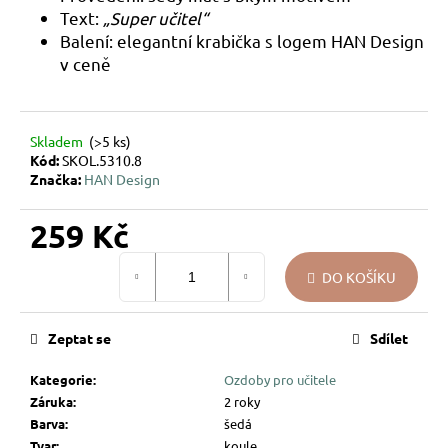
Text:
„Super učitel“
u
j
Balení: elegantní krabička s logem HAN Design
e
v ceně
m
e
Skladem
(>5 ks)
Kód:
SKOL.5310.8
VÁNOČNÍ
Značka:
HAN Design
SKLENĚNÁ
OZDOBA
–
259 Kč
KOULE
UKRYTÉ
Měrná
LÍSTKY
DO KOŠÍKU
cena:
144
Kč
Zeptat se
Sdílet
Kategorie
:
Ozdoby pro učitele
Záruka
:
2 roky
Barva
:
šedá
Tvar
:
koule