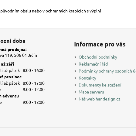
v původním obalu nebo v ochranných krabicích s výplní
ozní doba
Informace pro vás
ná prodejna:
a 119, 506 01 Jičín
Obchodní podmínky
až září
Reklamační řád
í až pátek
8:00 - 16:00
Podmínky ochrany osobních ú
až prosinec
Kontakty
í až pátek
8:00 - 17:00
Dokumenty ke stažení
a
9:00 - 12:00
Mapa serveru
 adventu
Náš web handesign.cz
e
9:00 - 12:00