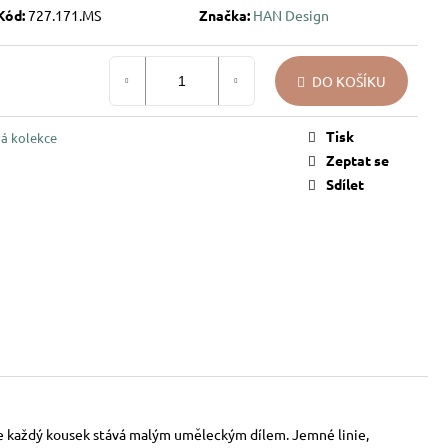
Kód:
727.171.MS
Značka:
HAN Design
DO KOŠÍKU
Tisk
á kolekce
Zeptat se
Sdílet
se každý kousek stává malým uměleckým dílem. Jemné linie,