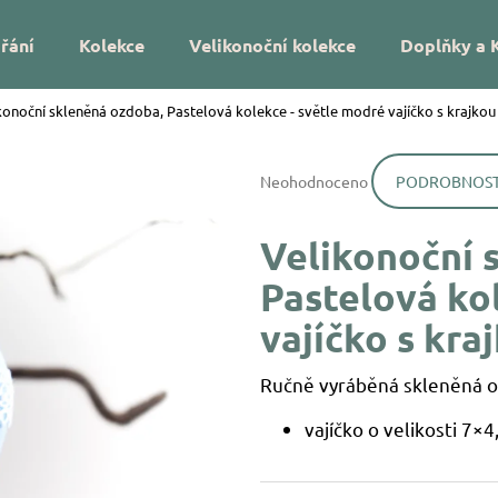
řání
Kolekce
Velikonoční kolekce
Doplňky a 
konoční skleněná ozdoba, Pastelová kolekce - světle modré vajíčko s krajkou
Co potřebujete najít?
Průměrné
Neohodnoceno
PODROBNOST
hodnocení
HLEDAT
produktu
je
Velikonoční 
0,0
z
Doporučujeme
Pastelová ko
5
hvězdiček.
vajíčko s kra
Ručně vyráběná skleněná o
vajíčko o velikosti 7×
DÁREK NA MÍRU – VÁNOČNÍ SKLENĚNÁ
VÁNOČNÍ SKLEN
OZDOBA SE JMÉNEM – HVĚZDIČKY
UKRYTÉ LÍSTKY