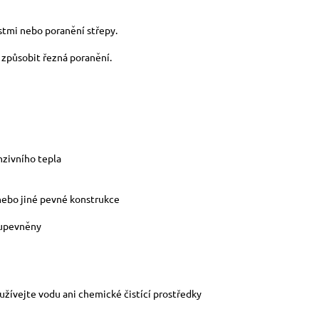
stmi nebo poranění střepy.
u způsobit řezná poranění.
nzivního tepla
 nebo jiné pevné konstrukce
 upevněny
žívejte vodu ani chemické čistící prostředky