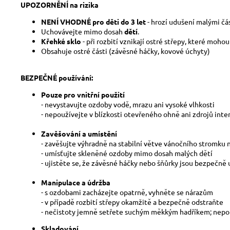
UPOZORNĚNÍ na rizika
NENÍ VHODNÉ pro děti do 3 let
- hrozí udušení malými čá
Uchovávejte mimo dosah
dětí
.
Křehké sklo
- při rozbití vznikají ostré střepy, které moho
Obsahuje ostré části (závěsné háčky, kovové úchyty)
BEZPEČNÉ používání:
Pouze pro vnitřní použití
- nevystavujte ozdoby vodě, mrazu ani vysoké vlhkosti
- nepoužívejte v blízkosti otevřeného ohně ani zdrojů inte
Zavěšování a umístění
- zavěšujte výhradně na stabilní větve vánočního stromku
- umísťujte skleněné ozdoby mimo dosah malých dětí
- ujistěte se, že závěsné háčky nebo šňůrky jsou bezpečně
Manipulace a údržba
- s ozdobami zacházejte opatrně, vyhněte se nárazům
- v případě rozbití střepy okamžitě a bezpečně odstraňte
- nečistoty jemně setřete suchým měkkým hadříkem; nepou
Skladování