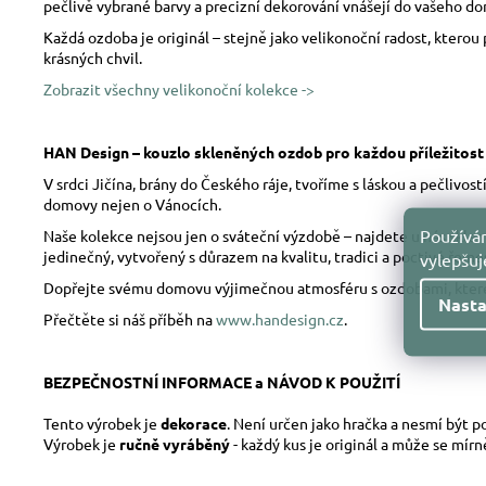
pečlivě vybrané barvy a precizní dekorování vnášejí do vašeho do
Každá ozdoba je originál – stejně jako velikonoční radost, kterou
krásných chvil.
Zobrazit všechny velikonoční kolekce ->
HAN Design – kouzlo skleněných ozdob pro každou příležitost
V srdci Jičína, brány do Českého ráje, tvoříme s láskou a pečliv
domovy nejen o Vánocích.
Používám
Naše kolekce nejsou jen o sváteční výzdobě – najdete u nás skl
jedinečný, vytvořený s důrazem na kvalitu, tradici a poctivé řeme
vylepšu
Dopřejte svému domovu výjimečnou atmosféru s ozdobami, které 
Nasta
Přečtěte si náš příběh na
www.handesign.cz
.
BEZPEČNOSTNÍ INFORMACE a NÁVOD K POUŽITÍ
Tento výrobek je
dekorace
. Není určen jako hračka a nesmí být 
Výrobek je
ručně vyráběný
- každý kus je originál a může se mír