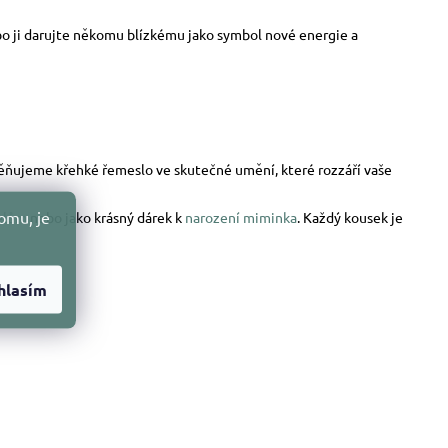
nebo ji darujte někomu blízkému jako symbol nové energie a
oměňujeme křehké řemeslo ve skutečné umění, které rozzáří vaše
omu, je
elům
nebo jako krásný dárek k
narození miminka
. Každý kousek je
hlasím