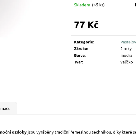
194 Kč
144 Kč
Skladem
(>5 ks)
77 Kč
Měrná
cena:
Kategorie
:
Pastelov
Záruka
:
2 roky
Barva
:
modrá
Tvar
:
vajíčko
ormace
onoční
ozdoby
jsou vyráběny tradiční řemeslnou technikou, díky které 