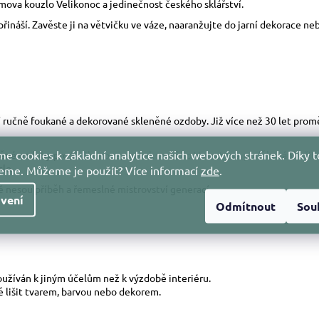
mova kouzlo Velikonoc a jedinečnost českého sklářství.
 přináší. Zavěste ji na větvičku ve váze, naaranžujte do jarní dekorace 
ostí ručně foukané a dekorované skleněné ozdoby. Již více než 30 let pr
e cookies k základní analytice našich webových stránek. Díky t
eněné ozdoby pro
Velikonoce
,
svátek svatého Valentýna
,
poděkování učit
slo.
jeme. Můžeme je použít?
Více informací
zde
.
nesou příběh a řemeslné mistrovství generací.
vení
Odmítnout
Sou
používán k jiným účelům než k výzdobě interiéru.
ně lišit tvarem, barvou nebo dekorem.