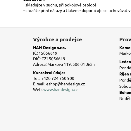
- skladujte v suchu, při pokojové teplotě
- chraňte před nárazy a tlakem - doporučuje se uchovávat 
Z
á
Výrobce a prodejce
Prov
p
HAN Design s.r.o.
Kamen
a
IČ: 15056619
Markov
DIČ: CZ15056619
t
Leden 
Adresa: Markova 119, 506 01 Jičín
í
Ponděl
Kontaktní údaje:
Říjen 
Tel.: +420 724 750 900
Ponděl
E-mail: eshop@handesign.cz
Sobot
Web:
www.handesign.cz
Během
Neděl