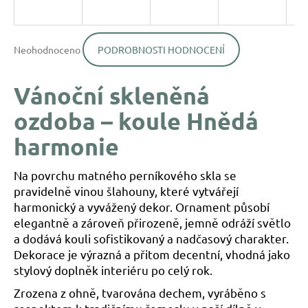
a
j
Průměrné
í
Neohodnoceno
PODROBNOSTI HODNOCENÍ
hodnocení
produktu
t
je
?
Vánoční skleněná
0,0
z
ozdoba – koule Hnědá
5
hvězdiček.
harmonie
HLEDAT
Na povrchu matného perníkového skla se
pravidelně vinou šlahouny, které vytvářejí
harmonický a vyvážený dekor. Ornament působí
D
elegantně a zároveň přirozeně, jemně odráží světlo
o
a dodává kouli sofistikovaný a nadčasový charakter.
p
Dekorace je výrazná a přitom decentní, vhodná jako
o
stylový doplněk interiéru po celý rok.
r
u
Zrozena z ohně, tvarována dechem, vyráběno s
č