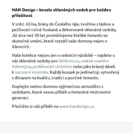
HAN Design – kouzlo skleněných ozdob pro každou
příležitost
V srdci Jičína, brány do Českého ráje, tvoříme s láskou a
pečlivostí ručně foukané a dekorované skleněné ozdoby.
Již více než 30 let proměňujeme křehké řemeslo ve
skutečné umění, které rozzáří vaše domovy nejen o
Vánocích.
Naše kolekce nejsou jen o sváteční výzdobě – najdete u
nás skleněné ozdoby pro
Velikonoce
,
svátek svatého
Valentýna
,
poděkování učitelům
nebo jako krásný dárek
k
narození miminka
. Každý kousek je jedinečný, vytvořený
s důrazem na kvalitu, tradici a poctivé řemeslo.
Dopřejte svému domovu výjimečnou atmosféru s
ozdobami, které nesou příběh a řemeslné mistrovství
generací.
Přečtěte si náš příběh na
www.handesign.cz
.
Z