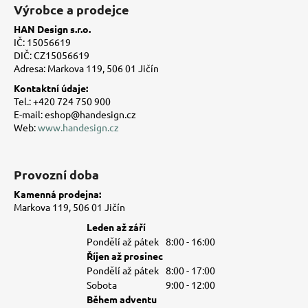
á
Výrobce a prodejce
p
HAN Design s.r.o.
a
IČ: 15056619
t
DIČ: CZ15056619
Adresa: Markova 119, 506 01 Jičín
í
Kontaktní údaje:
Tel.: +420 724 750 900
E-mail: eshop@handesign.cz
Web:
www.handesign.cz
Provozní doba
Kamenná prodejna:
Markova 119, 506 01 Jičín
Leden až září
Pondělí až pátek
8:00 - 16:00
Říjen až prosinec
Pondělí až pátek
8:00 - 17:00
Sobota
9:00 - 12:00
Během adventu