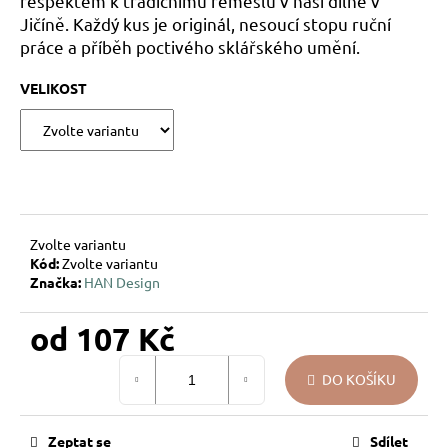
respektem k tradičnímu řemeslu v naší dílně v
u
Jičíně. Každý kus je originál, nesoucí stopu ruční
j
práce a příběh poctivého sklářského umění.
e
m
VELIKOST
e
VÁNOČNÍ
SKLENĚNÁ
OZDOBA
–
KOULE
Zvolte variantu
KŘEHKÁ
Kód:
Zvolte variantu
VĚTVIČKA
Značka:
HAN Design
119
Kč
od
107 Kč
Měrná
DO KOŠÍKU
cena:
Zeptat se
Sdílet