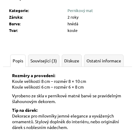
Kategorie
:
Pernikový mat
Záruka
:
2 roky
Barva
:
hnědá
Tvar
:
koule
Popis
Související (3)
Diskuze
Ostatní informace
Rozměry a provedení:
Koule velikosti 8 cm – rozměr 8 × 10 cm
Koule velikosti 6 cm – rozměr 6 × 8 cm
Vyrobeno ze skla v perníkově matné barvě se pravidelným
šlahounovým dekorem.
Tip na dárek:
Dekorace pro milovníky jemné elegance a vyvážených
ornamentů. Stylový doplněk do interiéru, nebo originální
dárek s noblesním nádechem.