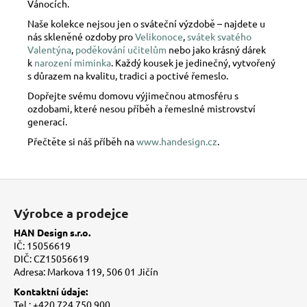
Vánocích.
Naše kolekce nejsou jen o sváteční výzdobě – najdete u
nás skleněné ozdoby pro
Velikonoce
,
svátek svatého
Valentýna
,
poděkování učitelům
nebo jako krásný dárek
k
narození miminka
. Každý kousek je jedinečný, vytvořený
s důrazem na kvalitu, tradici a poctivé řemeslo.
Dopřejte svému domovu výjimečnou atmosféru s
ozdobami, které nesou příběh a řemeslné mistrovství
generací.
Přečtěte si náš příběh na
www.handesign.cz
.
Z
á
Výrobce a prodejce
p
HAN Design s.r.o.
a
IČ: 15056619
t
DIČ: CZ15056619
Adresa: Markova 119, 506 01 Jičín
í
Kontaktní údaje:
Tel.: +420 724 750 900