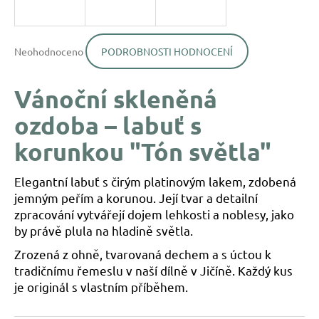
a
j
Průměrné
í
Neohodnoceno
PODROBNOSTI HODNOCENÍ
hodnocení
produktu
t
je
?
Vánoční skleněná
0,0
z
ozdoba – labuť s
5
hvězdiček.
korunkou "Tón světla"
HLEDAT
Elegantní labuť s čirým platinovým lakem, zdobená
jemným peřím a korunou. Její tvar a detailní
zpracování vytvářejí dojem lehkosti a noblesy, jako
D
by právě plula na hladině světla.
o
p
Zrozená z ohně, tvarovaná dechem a s úctou k
o
tradičnímu řemeslu v naší dílně v Jičíně. Každý kus
r
je originál s vlastním příběhem.
u
č