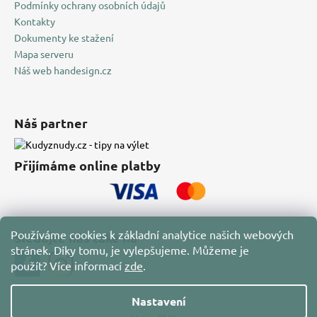
Podmínky ochrany osobních údajů
Kontakty
Dokumenty ke stažení
Mapa serveru
Náš web handesign.cz
Náš partner
Přijímáme online platby
Používáme cookies k základní analytice našich webových
Sledujte nás také na
stránek. Díky tomu, je vylepšujeme. Můžeme je
použít?
Více informací
zde
.
Nastavení