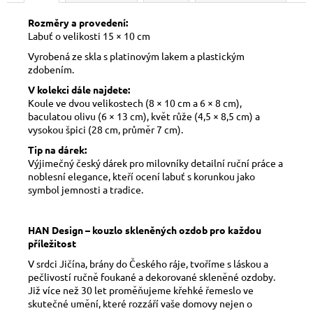
Rozměry a provedení:
Labuť o velikosti 15 × 10 cm
Vyrobená ze skla s platinovým lakem a plastickým
zdobením.
V kolekci dále najdete:
Koule ve dvou velikostech (8 × 10 cm a 6 × 8 cm),
baculatou olivu (6 × 13 cm), květ růže (4,5 × 8,5 cm) a
vysokou špici (28 cm, průměr 7 cm).
Tip na dárek:
Výjimečný český dárek pro milovníky detailní ruční práce a
noblesní elegance, kteří ocení labuť s korunkou jako
symbol jemnosti a tradice.
HAN Design – kouzlo skleněných ozdob pro každou
příležitost
V srdci Jičína, brány do Českého ráje, tvoříme s láskou a
pečlivostí ručně foukané a dekorované skleněné ozdoby.
Již více než 30 let proměňujeme křehké řemeslo ve
skutečné umění, které rozzáří vaše domovy nejen o