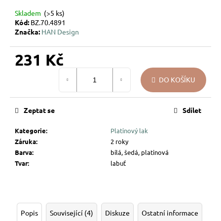
u
Skladem
(>5 ks)
j
Kód:
BZ.70.4891
e
Značka:
HAN Design
m
e
231 Kč
Měrná
DO KOŠÍKU
cena:
VÁNOČNÍ
SKLENĚNÁ
OZDOBA
–
Zeptat se
Sdílet
KOULE
KŘEHKÁ
Kategorie
:
Platinový lak
VĚTVIČKA
Záruka
:
2 roky
119
Barva
:
bílá, šedá, platinová
Kč
Tvar
:
labuť
Popis
Související (4)
Diskuze
Ostatní informace