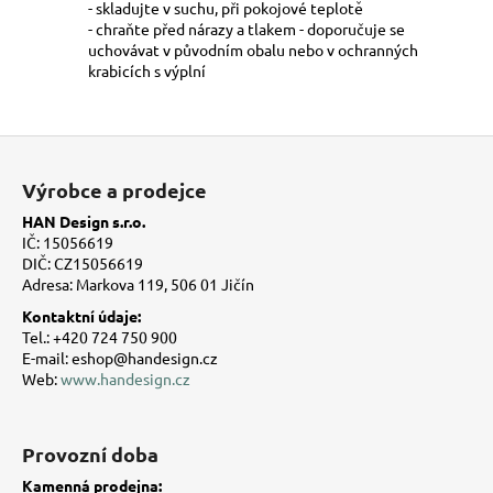
- skladujte v suchu, při pokojové teplotě
- chraňte před nárazy a tlakem - doporučuje se
uchovávat v původním obalu nebo v ochranných
krabicích s výplní
Z
á
Výrobce a prodejce
p
HAN Design s.r.o.
a
IČ: 15056619
t
DIČ: CZ15056619
Adresa: Markova 119, 506 01 Jičín
í
Kontaktní údaje:
Tel.: +420 724 750 900
E-mail: eshop@handesign.cz
Web:
www.handesign.cz
Provozní doba
Kamenná prodejna: