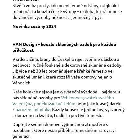
Skvělá volba pro ty, kdo ocení jemné odstíny, originální
ruční práci a kouzlo české výroby – ozdoba, která přinese
do vánoční výzdoby něžnost a jedinečný třpyt.
Novinka sezóny 2024
HAN Design – kouzlo skleněných ozdob pro každou
příležitost
V srdci Jičína, brány do Českého ráje, tvoříme s láskou a
pečlivostí ručně foukané a dekorované skleněné ozdoby.
Již více než 30 let proměňujeme křehké řemeslo ve
skutečné umění, které rozzáří vaše domovy nejen o
Vánocích.
Naše kolekce nejsou jen o sváteční výzdobě – najdete u
nás skleněné ozdoby pro
Velikonoce
,
svátek svatého
Valentýna
,
poděkování učitelům
nebo jako krásný dárek
k
narození miminka
. Každý kousek je jedinečný, vytvořený
s důrazem na kvalitu, tradici a poctivé řemeslo.
Dopřejte svému domovu výjimečnou atmosféru s
ozdobami, které nesou příběh a řemeslné mistrovství
generací.