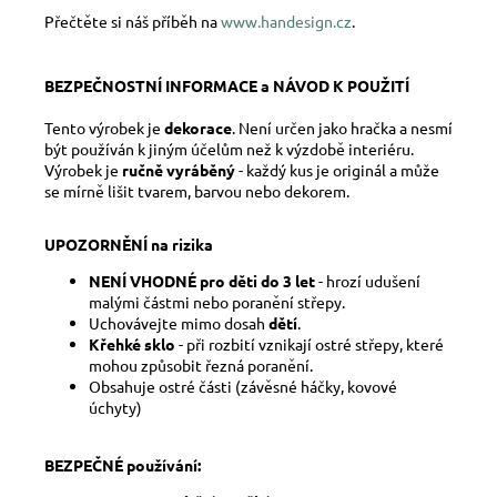
Přečtěte si náš příběh na
www.handesign.cz
.
BEZPEČNOSTNÍ INFORMACE a NÁVOD K POUŽITÍ
Tento výrobek je
dekorace
. Není určen jako hračka a nesmí
být používán k jiným účelům než k výzdobě interiéru.
Výrobek je
ručně vyráběný
- každý kus je originál a může
se mírně lišit tvarem, barvou nebo dekorem.
UPOZORNĚNÍ na rizika
NENÍ VHODNÉ pro děti do 3 let
- hrozí udušení
malými částmi nebo poranění střepy.
Uchovávejte mimo dosah
dětí
.
Křehké sklo
- při rozbití vznikají ostré střepy, které
mohou způsobit řezná poranění.
Obsahuje ostré části (závěsné háčky, kovové
úchyty)
BEZPEČNÉ používání: