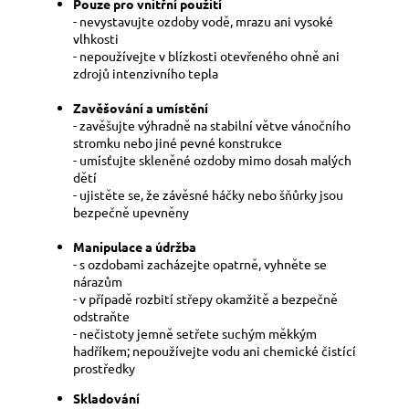
Pouze pro vnitřní použití
- nevystavujte ozdoby vodě, mrazu ani vysoké
vlhkosti
- nepoužívejte v blízkosti otevřeného ohně ani
zdrojů intenzivního tepla
Zavěšování a umístění
- zavěšujte výhradně na stabilní větve vánočního
stromku nebo jiné pevné konstrukce
- umísťujte skleněné ozdoby mimo dosah malých
dětí
- ujistěte se, že závěsné háčky nebo šňůrky jsou
bezpečně upevněny
Manipulace a údržba
- s ozdobami zacházejte opatrně, vyhněte se
nárazům
- v případě rozbití střepy okamžitě a bezpečně
odstraňte
- nečistoty jemně setřete suchým měkkým
hadříkem; nepoužívejte vodu ani chemické čistící
prostředky
Skladování