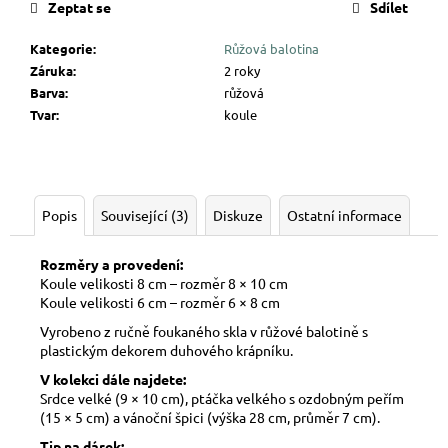
Zeptat se
Sdílet
Kategorie
:
Růžová balotina
Záruka
:
2 roky
Barva
:
růžová
Tvar
:
koule
Popis
Související (3)
Diskuze
Ostatní informace
Rozměry a provedení:
Koule velikosti 8 cm – rozměr 8 × 10 cm
Koule velikosti 6 cm – rozměr 6 × 8 cm
Vyrobeno z ručně foukaného skla v růžové balotině s
plastickým dekorem duhového krápníku.
V kolekci dále najdete:
Srdce velké (9 × 10 cm), ptáčka velkého s ozdobným peřím
(15 × 5 cm) a vánoční špici (výška 28 cm, průměr 7 cm).
Tip na dárek: