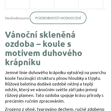
a
j
Průměrné
í
Neohodnoceno
PODROBNOSTI HODNOCENÍ
hodnocení
produktu
t
je
?
Vánoční skleněná
0,0
z
ozdoba – koule s
5
hvězdiček.
motivem duhového
krápníku
HLEDAT
Jemné linie duhového krápníku vytvářejí na povrchu
D
koule fascinující strukturu plnou hloubky a třpytu.
o
Růžová balotina dodává ozdobě něžný a teplý
p
odstín, který ve vánočním světle září jako jemný
o
růžový plamen. Tato ozdoba spojuje krásu přírody s
r
precizním ručním zpracováním.
u
Zrozeno z ohně, tvarováno dechem, ručně zdobeno
č