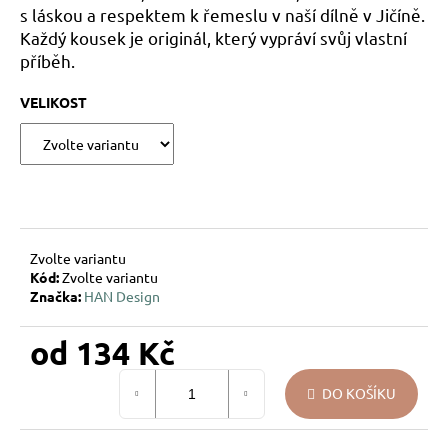
s láskou a respektem k řemeslu v naší dílně v Jičíně.
u
Každý kousek je originál, který vypráví svůj vlastní
j
příběh.
e
m
VELIKOST
e
DÁREK
NA
MÍRU
–
VÁNOČNÍ
SKLENĚNÁ
Zvolte variantu
OZDOBA
Kód:
Zvolte variantu
SE
Značka:
HAN Design
JMÉNEM
–
HVĚZDIČKY
od
134 Kč
194
Měrná
Kč
DO KOŠÍKU
cena: