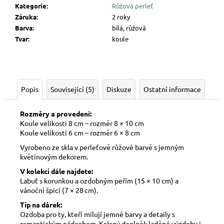
Kategorie
:
Růžová perleť
Záruka
:
2 roky
Barva
:
bílá, růžová
Tvar
:
koule
Popis
Související (5)
Diskuze
Ostatní informace
Rozměry a provedení:
Koule velikosti 8 cm – rozměr 8 × 10 cm
Koule velikosti 6 cm – rozměr 6 × 8 cm
Vyrobeno ze skla v perleťově růžové barvě s jemným
květinovým dekorem.
V kolekci dále najdete:
Labuť s korunkou a ozdobným peřím (15 × 10 cm) a
vánoční špici (7 × 28 cm).
Tip na dárek:
Ozdoba pro ty, kteří milují jemné barvy a detaily s
romantickým nádechem. Krásný doplněk laděné výzdoby i