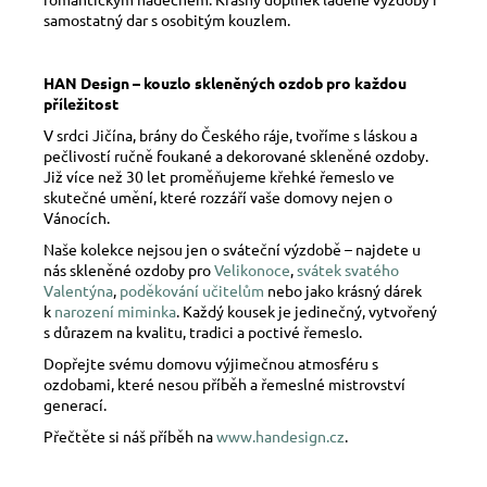
samostatný dar s osobitým kouzlem.
HAN Design – kouzlo skleněných ozdob pro každou
příležitost
V srdci Jičína, brány do Českého ráje, tvoříme s láskou a
pečlivostí ručně foukané a dekorované skleněné ozdoby.
Již více než 30 let proměňujeme křehké řemeslo ve
skutečné umění, které rozzáří vaše domovy nejen o
Vánocích.
Naše kolekce nejsou jen o sváteční výzdobě – najdete u
nás skleněné ozdoby pro
Velikonoce
,
svátek svatého
Valentýna
,
poděkování učitelům
nebo jako krásný dárek
k
narození miminka
. Každý kousek je jedinečný, vytvořený
s důrazem na kvalitu, tradici a poctivé řemeslo.
Dopřejte svému domovu výjimečnou atmosféru s
ozdobami, které nesou příběh a řemeslné mistrovství
generací.
Přečtěte si náš příběh na
www.handesign.cz
.