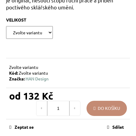
je originál, nesoucí stopu ruční práce a příběh
u
poctivého sklářského umění.
j
e
VELIKOST
m
e
VÁNOČNÍ
SKLENĚNÁ
OZDOBA
–
Zvolte variantu
KOULE
Kód:
Zvolte variantu
PŘÍRODNÍ
Značka:
HAN Design
KRESBA
139
od
132 Kč
Kč
Měrná
DO KOŠÍKU
cena:
Zeptat se
Sdílet