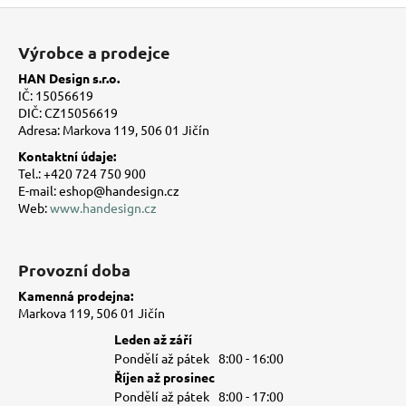
Z
á
Výrobce a prodejce
p
HAN Design s.r.o.
a
IČ: 15056619
t
DIČ: CZ15056619
Adresa: Markova 119, 506 01 Jičín
í
Kontaktní údaje:
Tel.: +420 724 750 900
E-mail: eshop@handesign.cz
Web:
www.handesign.cz
Provozní doba
Kamenná prodejna:
Markova 119, 506 01 Jičín
Leden až září
Pondělí až pátek
8:00 - 16:00
Říjen až prosinec
Pondělí až pátek
8:00 - 17:00