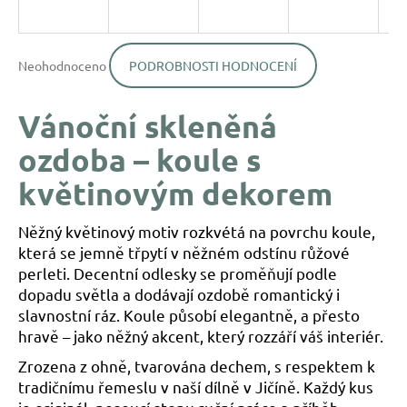
a
j
Průměrné
í
Neohodnoceno
PODROBNOSTI HODNOCENÍ
hodnocení
produktu
t
je
?
Vánoční skleněná
0,0
z
ozdoba – koule s
5
hvězdiček.
květinovým dekorem
HLEDAT
Něžný květinový motiv rozkvétá na povrchu koule,
která se jemně třpytí v něžném odstínu růžové
perleti. Decentní odlesky se proměňují podle
D
dopadu světla a dodávají ozdobě romantický i
o
slavnostní ráz. Koule působí elegantně, a přesto
p
hravě – jako něžný akcent, který rozzáří váš interiér.
o
r
Zrozena z ohně, tvarována dechem, s respektem k
u
tradičnímu řemeslu v naší dílně v Jičíně. Každý kus
č