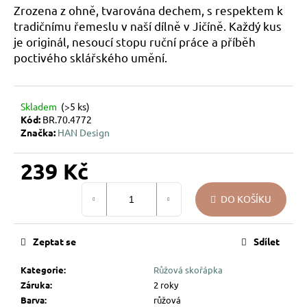
Zrozena z ohně, tvarována dechem, s respektem k
u
tradičnímu řemeslu v naší dílně v Jičíně. Každý kus
j
je originál, nesoucí stopu ruční práce a příběh
e
poctivého sklářského umění.
m
e
Skladem
(>5 ks)
VÁNOČNÍ
Kód:
BR.70.4772
SKLENĚNÁ
Značka:
HAN Design
OZDOBA
–
KOULE
239 Kč
UKRYTÉ
LÍSTKY
Měrná
DO KOŠÍKU
cena:
144
Kč
Zeptat se
Sdílet
Kategorie
:
Růžová skořápka
Záruka
:
2 roky
Barva
:
růžová