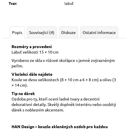
Tvar
:
labuť
Popis
Související (4)
Diskuze
Ostatní informace
Rozměry a provedení
Labuť velikosti 15 × 10 cm
Vyrobeno ze skla v růžové skořápce s jemně zvýrazněným
peřím.
V kolekci dále najdete
Koule ve dvou velikostech (8 × 10 cm a 6 × 8 cm) a o
livu (3
× 14 cm).
Tip na dárek
Ozdoba pro ty, kteří ocení ladné tvary a decentní
dekorativní detaily. Skvělý doplněk interiéru nebo osobitý
dárek s noblesním akcentem.
HAN Design – kouzlo skleněných ozdob pro každou