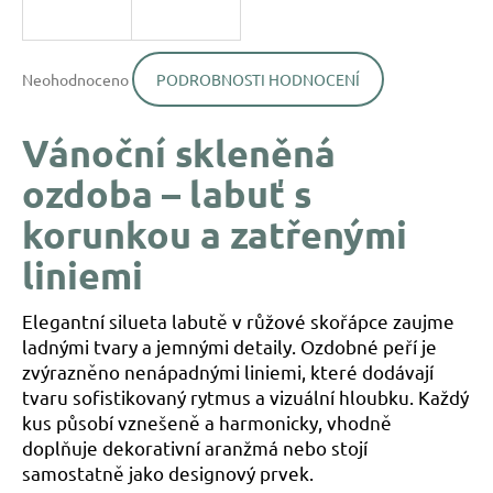
a
j
Průměrné
í
Neohodnoceno
PODROBNOSTI HODNOCENÍ
hodnocení
produktu
t
je
?
Vánoční skleněná
0,0
z
ozdoba – labuť s
5
hvězdiček.
korunkou a zatřenými
liniemi
HLEDAT
Elegantní silueta labutě v růžové skořápce zaujme
D
ladnými tvary a jemnými detaily. Ozdobné peří je
o
zvýrazněno nenápadnými liniemi, které dodávají
p
tvaru sofistikovaný rytmus a vizuální hloubku. Každý
o
kus působí vznešeně a harmonicky, vhodně
r
doplňuje dekorativní aranžmá nebo stojí
u
samostatně jako designový prvek.
č