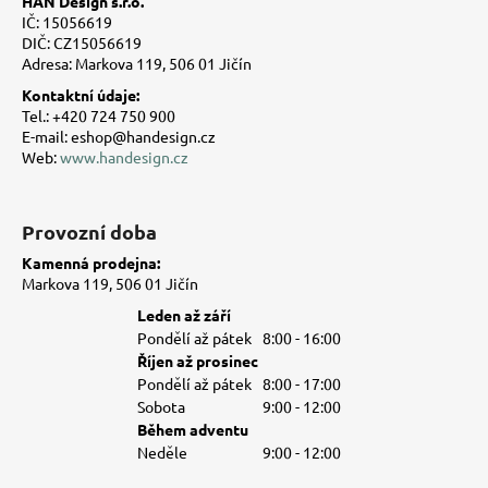
HAN Design s.r.o.
a
IČ: 15056619
t
DIČ: CZ15056619
Adresa: Markova 119, 506 01 Jičín
í
Kontaktní údaje:
Tel.: +420 724 750 900
E-mail: eshop@handesign.cz
Web:
www.handesign.cz
Provozní doba
Kamenná prodejna:
Markova 119, 506 01 Jičín
Leden až září
Pondělí až pátek
8:00 - 16:00
Říjen až prosinec
Pondělí až pátek
8:00 - 17:00
Sobota
9:00 - 12:00
Během adventu
Neděle
9:00 - 12:00