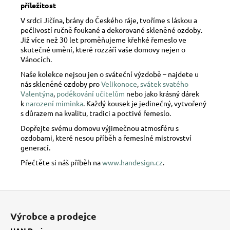
příležitost
V srdci Jičína, brány do Českého ráje, tvoříme s láskou a
pečlivostí ručně foukané a dekorované skleněné ozdoby.
Již více než 30 let proměňujeme křehké řemeslo ve
skutečné umění, které rozzáří vaše domovy nejen o
Vánocích.
Naše kolekce nejsou jen o sváteční výzdobě – najdete u
nás skleněné ozdoby pro
Velikonoce
,
svátek svatého
Valentýna
,
poděkování učitelům
nebo jako krásný dárek
k
narození miminka
. Každý kousek je jedinečný, vytvořený
s důrazem na kvalitu, tradici a poctivé řemeslo.
Dopřejte svému domovu výjimečnou atmosféru s
ozdobami, které nesou příběh a řemeslné mistrovství
generací.
Přečtěte si náš příběh na
www.handesign.cz
.
Z
á
Výrobce a prodejce
p