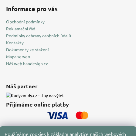
Informace pro vás
Obchodní podmínky
Reklamační řád
Podmínky ochrany osobních údajů
Kontakty
Dokumenty ke stažení
Mapa serveru
Náš web handesign.cz
Náš partner
Přijímáme online platby
Používáme cookies k základní analytice našich webových
Sledujte nás také na