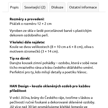
Popis
Související (2)
Diskuze
Ostatní informace
Rozměry a provedení:
Ptáček o rozměru 12 × 2 cm
Vyroben ze skla v šedé porcelánové barvě s plastickým
dekorem ozdobného peří.
V kolekci dále najdete:
Koule ve dvou velikostech (8 × 10 cm a 6 × 8 cm), oliva s
motivem stromečků (3 × 14 cm).
Tip na dárek:
Darujte kousek zimní pohádky – ozdobu, která v sobě nese
ticho mrazivého rána a krásu českého sklářského umění.
Perfektní pro ty, kdo milují detaily a poetiku Vánoc.
HAN Design – kouzlo skleněných ozdob pro každou
příležitost
V srdci Jičína, brány do Českého ráje, tvoříme s láskou a
pečlivostí ručně foukané a dekorované skleněné ozdoby.
Již více než 30 let proměňujeme křehké řemeslo ve