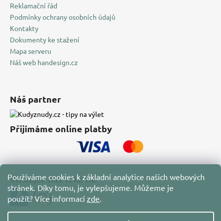
Reklamační řád
Podmínky ochrany osobních údajů
Kontakty
Dokumenty ke stažení
Mapa serveru
Náš web handesign.cz
Náš partner
Přijímáme online platby
Používáme cookies k základní analytice našich webových
Sledujte nás také na
stránek. Díky tomu, je vylepšujeme. Můžeme je
použít?
Více informací
zde
.