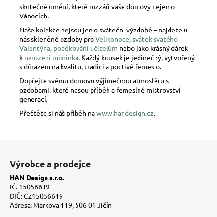
skutečné umění, které rozzáří vaše domovy nejen o
Vánocích.
Naše kolekce nejsou jen o sváteční výzdobě – najdete u
nás skleněné ozdoby pro
Velikonoce
,
svátek svatého
Valentýna
,
poděkování učitelům
nebo jako krásný dárek
k
narození miminka
. Každý kousek je jedinečný, vytvořený
s důrazem na kvalitu, tradici a poctivé řemeslo.
Dopřejte svému domovu výjimečnou atmosféru s
ozdobami, které nesou příběh a řemeslné mistrovství
generací.
Přečtěte si náš příběh na
www.handesign.cz
.
Z
á
Výrobce a prodejce
p
HAN Design s.r.o.
a
IČ: 15056619
t
DIČ: CZ15056619
Adresa: Markova 119, 506 01 Jičín
í