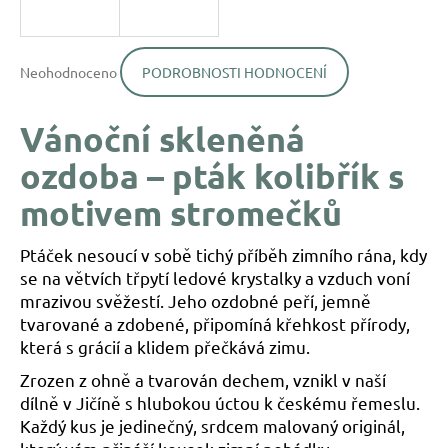
a
j
Průměrné
í
Neohodnoceno
PODROBNOSTI HODNOCENÍ
hodnocení
produktu
t
je
?
Vánoční skleněná
0,0
z
ozdoba – pták kolibřík s
5
hvězdiček.
motivem stromečků
HLEDAT
Ptáček nesoucí v sobě tichý příběh zimního rána, kdy
se na větvích třpytí ledové krystalky a vzduch voní
mrazivou svěžestí. Jeho ozdobné peří, jemně
D
tvarované a zdobené, připomíná křehkost přírody,
o
která s grácií a klidem přečkává zimu.
p
o
Zrozen z ohně a tvarován dechem, vznikl v naší
r
dílně v Jičíně s hlubokou úctou k českému řemeslu.
u
Každý kus je jedinečný, srdcem malovaný originál,
č