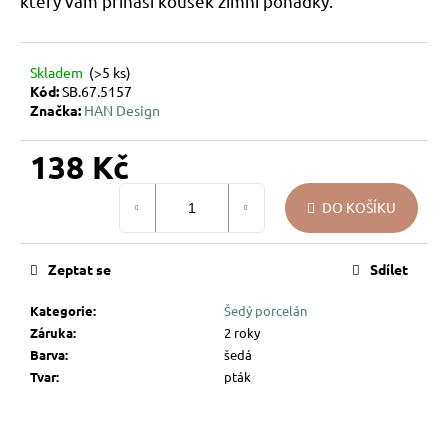
který vám přináší kousek zimní pohádky.
u
j
e
Skladem
(>5 ks)
m
Kód:
SB.67.5157
e
Značka:
HAN Design
138 Kč
VÁNOČNÍ
SKLENĚNÁ
Měrná
OZDOBA
DO KOŠÍKU
cena:
–
KOULE
KŘEHKÁ
VĚTVIČKA
Zeptat se
Sdílet
119
Kategorie
:
Šedý porcelán
Kč
Záruka
:
2 roky
Barva
:
šedá
Tvar
:
pták