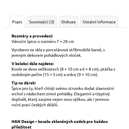
Popis
Související (3)
Diskuze
Ostatní informace
Rozměry a provedení:
Vánoční špice o rozměru 7 × 28 cm
Vyrobeno ze skla v porcelánově stříbrnobílé barvě, s
jemným dekorem pohádkových vloček.
V kolekci dále najdete:
Koule ve dvou velikostech (8 × 10 cm a 6 × 8 cm), ptáčka s
ozdobným peřím (15 × 5 cm) a srdce (9 × 10 cm).
Tip na dárek:
Špice pro ty, kteří chtějí svému stromku dodat slavnostní
vrchol s nádechem zimní pohádky. Elegantní a třpytivý
doplněk, který zaujme nejen svou výškou, ale i jemnou
ruční prací českých sklářů.
HAN Design – kouzlo skleněných ozdob pro každou
příležitost