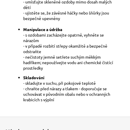
- umísťujte skleněné ozdoby mimo dosah malých
dětí
- ujistěte se, že závěsné háčky nebo šňůrky jsou
bezpečně upevněny
Manipulace a údržba
- s ozdobami zacházejte opatrně, vyhněte se
nárazům
- v případě rozbití střepy okamžitě a bezpečně
odstraňte
- nečistoty jemně setřete suchým měkkým
hadříkem; nepoužívejte vodu ani chemické čistící
prostředky
Skladování
- skladujte v suchu, při pokojové teplotě
- chraňte před nárazy a tlakem - doporučuje se
uchovávat v původním obalu nebo v ochranných
krabicích s výplní
Z
á