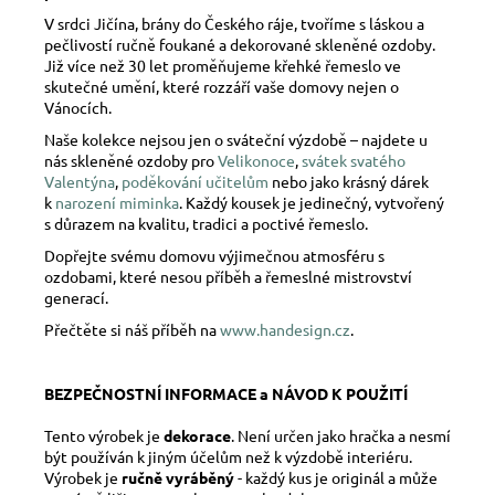
V srdci Jičína, brány do Českého ráje, tvoříme s láskou a
pečlivostí ručně foukané a dekorované skleněné ozdoby.
Již více než 30 let proměňujeme křehké řemeslo ve
skutečné umění, které rozzáří vaše domovy nejen o
Vánocích.
Naše kolekce nejsou jen o sváteční výzdobě – najdete u
nás skleněné ozdoby pro
Velikonoce
,
svátek svatého
Valentýna
,
poděkování učitelům
nebo jako krásný dárek
k
narození miminka
. Každý kousek je jedinečný, vytvořený
s důrazem na kvalitu, tradici a poctivé řemeslo.
Dopřejte svému domovu výjimečnou atmosféru s
ozdobami, které nesou příběh a řemeslné mistrovství
generací.
Přečtěte si náš příběh na
www.handesign.cz
.
BEZPEČNOSTNÍ INFORMACE a NÁVOD K POUŽITÍ
Tento výrobek je
dekorace
. Není určen jako hračka a nesmí
být používán k jiným účelům než k výzdobě interiéru.
Výrobek je
ručně vyráběný
- každý kus je originál a může