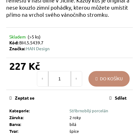
řemeslu v naší dílně v Jičíně. Každý kus je originál a
u
nese kouzlo zimní pohádky, kterou můžete umístit
j
přímo na vrchol svého vánočního stromku.
e
m
e
Skladem
(>5 ks)
Kód:
BM.5.5439.7
Značka:
HAN Design
VÁNOČNÍ
SKLENĚNÁ
OZDOBA
227 Kč
–
KOULE
Měrná
KŘEHKÁ
DO KOŠÍKU
cena:
VĚTVIČKA
119
Kč
Zeptat se
Sdílet
Kategorie
:
Stříbrnobílý porcelán
Záruka
:
2 roky
Barva
:
bílá
Tvar
:
špice