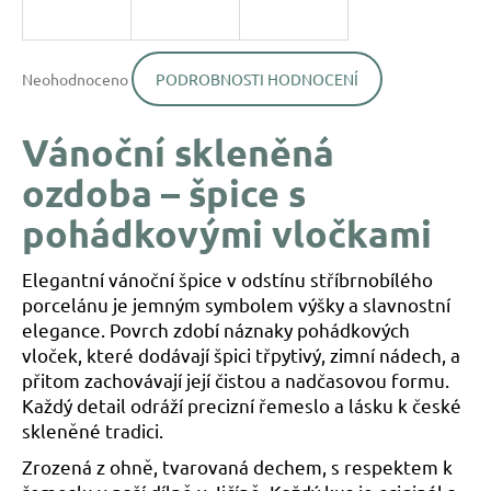
a
j
Průměrné
í
Neohodnoceno
PODROBNOSTI HODNOCENÍ
hodnocení
produktu
t
je
?
Vánoční skleněná
0,0
z
ozdoba – špice s
5
hvězdiček.
pohádkovými vločkami
HLEDAT
Elegantní vánoční špice v odstínu stříbrnobílého
porcelánu je jemným symbolem výšky a slavnostní
elegance. Povrch zdobí náznaky pohádkových
D
vloček, které dodávají špici třpytivý, zimní nádech, a
o
přitom zachovávají její čistou a nadčasovou formu.
p
Každý detail odráží precizní řemeslo a lásku k české
o
skleněné tradici.
r
u
Zrozená z ohně, tvarovaná dechem, s respektem k
č