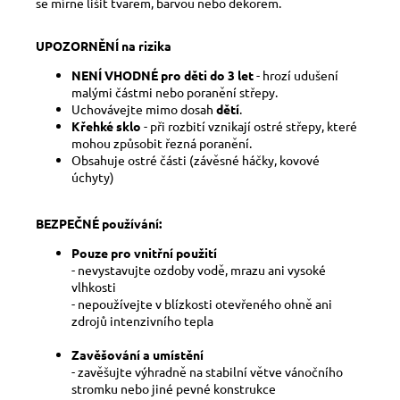
se mírně lišit tvarem, barvou nebo dekorem.
UPOZORNĚNÍ na rizika
NENÍ VHODNÉ pro děti do 3 let
- hrozí udušení
malými částmi nebo poranění střepy.
Uchovávejte mimo dosah
dětí
.
Křehké sklo
- při rozbití vznikají ostré střepy, které
mohou způsobit řezná poranění.
Obsahuje ostré části (závěsné háčky, kovové
úchyty)
BEZPEČNÉ používání:
Pouze pro vnitřní použití
- nevystavujte ozdoby vodě, mrazu ani vysoké
vlhkosti
- nepoužívejte v blízkosti otevřeného ohně ani
zdrojů intenzivního tepla
Zavěšování a umístění
- zavěšujte výhradně na stabilní větve vánočního
stromku nebo jiné pevné konstrukce