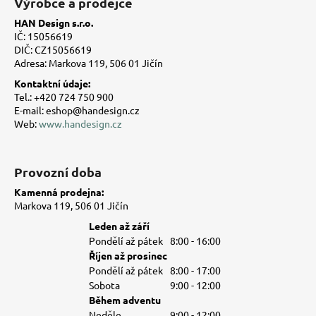
Výrobce a prodejce
p
HAN Design s.r.o.
a
IČ: 15056619
t
DIČ: CZ15056619
Adresa: Markova 119, 506 01 Jičín
í
Kontaktní údaje:
Tel.: +420 724 750 900
E-mail: eshop@handesign.cz
Web:
www.handesign.cz
Provozní doba
Kamenná prodejna:
Markova 119, 506 01 Jičín
Leden až září
Pondělí až pátek
8:00 - 16:00
Říjen až prosinec
Pondělí až pátek
8:00 - 17:00
Sobota
9:00 - 12:00
Během adventu
Neděle
9:00 - 12:00