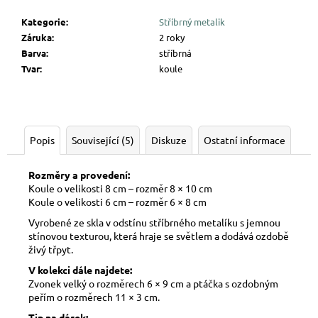
Kategorie
:
Stříbrný metalik
Záruka
:
2 roky
Barva
:
stříbrná
Tvar
:
koule
Popis
Související (5)
Diskuze
Ostatní informace
Rozměry a provedení:
Koule o velikosti 8 cm – rozměr 8 × 10 cm
Koule o velikosti 6 cm – rozměr 6 × 8 cm
Vyrobené ze skla v odstínu stříbrného metalíku s jemnou
stínovou texturou, která hraje se světlem a dodává ozdobě
živý třpyt.
V kolekci dále najdete:
Zvonek velký o rozměrech 6 × 9 cm a ptáčka s ozdobným
peřím o rozměrech 11 × 3 cm.
Tip na dárek: