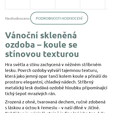
a
j
Průměrné
í
Neohodnoceno
PODROBNOSTI HODNOCENÍ
hodnocení
produktu
t
je
?
Vánoční skleněná
0,0
z
ozdoba – koule se
5
hvězdiček.
stínovou texturou
HLEDAT
Hra světla a stínu zachycená v něžném stříbrném
lesku. Povrch ozdoby vytváří tajemnou texturu,
která jako jemný opar tančí kolem koule a přináší do
D
prostoru elegantní, chladivý nádech. Stříbrný
o
metalický lesk dodává ozdobě hloubku připomínající
p
tichý šepot mrazivých rán.
o
r
Zrozená z ohně, tvarovaná dechem, ručně zdobená
u
s láskou a úctou k řemeslu – v naší dílně v Jičíně.
č