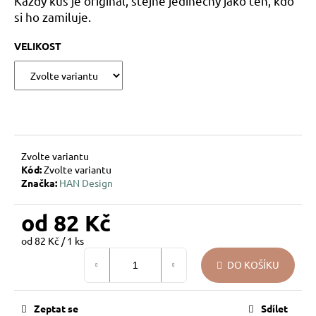
Každý kus je originál, stejně jedinečný jako ten, kdo
u
si ho zamiluje.
j
e
VELIKOST
m
e
VÁNOČNÍ
SKLENĚNÁ
OZDOBA
–
Zvolte variantu
KOULE
Kód:
Zvolte variantu
PŘÍRODNÍ
Značka:
HAN Design
KRESBA
139
od
82 Kč
Kč
Měrná
od 82 Kč / 1 ks
cena:
DO KOŠÍKU
Zeptat se
Sdílet