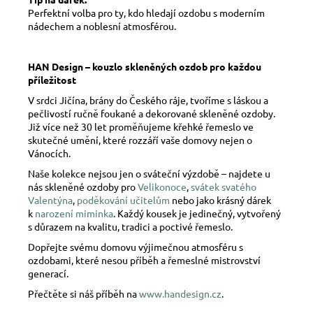
Perfektní volba pro ty, kdo hledají ozdobu s moderním
nádechem a noblesní atmosférou.
HAN Design – kouzlo skleněných ozdob pro každou
příležitost
V srdci Jičína, brány do Českého ráje, tvoříme s láskou a
pečlivostí ručně foukané a dekorované skleněné ozdoby.
Již více než 30 let proměňujeme křehké řemeslo ve
skutečné umění, které rozzáří vaše domovy nejen o
Vánocích.
Naše kolekce nejsou jen o sváteční výzdobě – najdete u
nás skleněné ozdoby pro
Velikonoce
,
svátek svatého
Valentýna
,
poděkování učitelům
nebo jako krásný dárek
k
narození miminka
. Každý kousek je jedinečný, vytvořený
s důrazem na kvalitu, tradici a poctivé řemeslo.
Dopřejte svému domovu výjimečnou atmosféru s
ozdobami, které nesou příběh a řemeslné mistrovství
generací.
Přečtěte si náš příběh na
www.handesign.cz
.