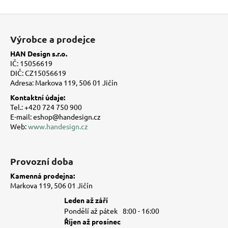
Z
á
Výrobce a prodejce
p
HAN Design s.r.o.
a
IČ: 15056619
t
DIČ: CZ15056619
Adresa: Markova 119, 506 01 Jičín
í
Kontaktní údaje:
Tel.: +420 724 750 900
E-mail: eshop@handesign.cz
Web:
www.handesign.cz
Provozní doba
Kamenná prodejna:
Markova 119, 506 01 Jičín
Leden až září
Pondělí až pátek
8:00 - 16:00
Říjen až prosinec