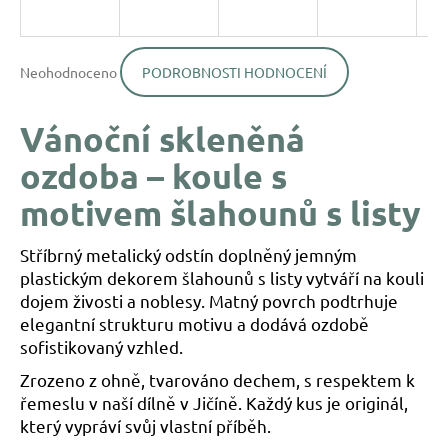
a
j
Průměrné
í
Neohodnoceno
PODROBNOSTI HODNOCENÍ
hodnocení
produktu
t
je
?
Vánoční skleněná
0,0
z
ozdoba – koule s
5
hvězdiček.
motivem šlahounů s listy
HLEDAT
Stříbrný metalický odstín doplněný jemným
plastickým dekorem šlahounů s listy vytváří na kouli
dojem živosti a noblesy. Matný povrch podtrhuje
D
elegantní strukturu motivu a dodává ozdobě
o
sofistikovaný vzhled.
p
o
Zrozeno z ohně, tvarováno dechem, s respektem k
r
řemeslu v naší dílně v Jičíně. Každý kus je originál,
u
který vypráví svůj vlastní příběh.
č