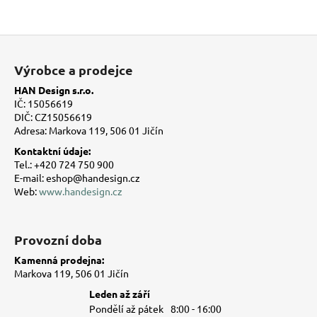
Z
á
Výrobce a prodejce
p
HAN Design s.r.o.
a
IČ: 15056619
t
DIČ: CZ15056619
Adresa: Markova 119, 506 01 Jičín
í
Kontaktní údaje:
Tel.: +420 724 750 900
E-mail: eshop@handesign.cz
Web:
www.handesign.cz
Provozní doba
Kamenná prodejna:
Markova 119, 506 01 Jičín
Leden až září
Pondělí až pátek
8:00 - 16:00