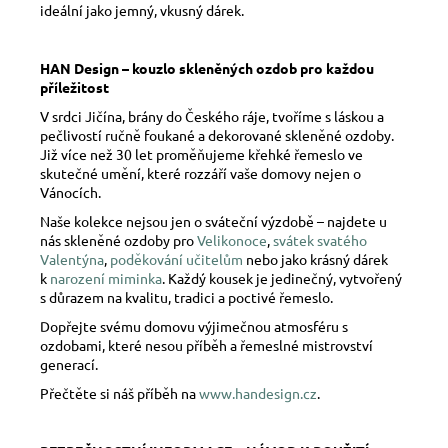
ideální jako jemný, vkusný dárek.
HAN Design – kouzlo skleněných ozdob pro každou
příležitost
V srdci Jičína, brány do Českého ráje, tvoříme s láskou a
pečlivostí ručně foukané a dekorované skleněné ozdoby.
Již více než 30 let proměňujeme křehké řemeslo ve
skutečné umění, které rozzáří vaše domovy nejen o
Vánocích.
Naše kolekce nejsou jen o sváteční výzdobě – najdete u
nás skleněné ozdoby pro
Velikonoce
,
svátek svatého
Valentýna
,
poděkování učitelům
nebo jako krásný dárek
k
narození miminka
. Každý kousek je jedinečný, vytvořený
s důrazem na kvalitu, tradici a poctivé řemeslo.
Dopřejte svému domovu výjimečnou atmosféru s
ozdobami, které nesou příběh a řemeslné mistrovství
generací.
Přečtěte si náš příběh na
www.handesign.cz
.