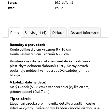
Barva
:
bílá, stříbrná
Tvar
:
koule
Popis
Související (4)
Diskuze
Ostatní informace
Rozměry a provedení:
Koule velikosti 8 cm – rozměr 8 × 10 cm
Koule velikosti 6 cm – rozměr 6 × 8 cm
Vyrobeno ze skla ve stříbrném metalickém odstínu s
plastickým dekorem šlahounů s listy. Matný povrch
podtrhuje noblesní vzhled a dodává ozdobě jemnou
hloubku.
V kolekci dále najdete:
Malý zvonek (5 × 8 cm) a vánoční špici (výška 28 cm,
průměr spodní části 7 cm).
Tip na dárek:
Elegantní ozdoba pro milovníky detailu a tradiční české
sklářské výroby. Skvěle doplní každou vánoční výzdobu a je