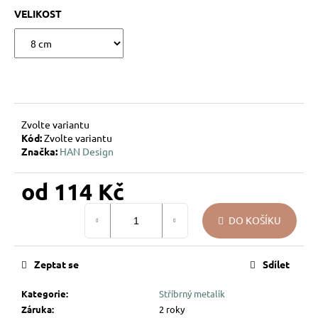
u
VELIKOST
j
e
m
e
DÁREK
Zvolte variantu
NA
Kód:
Zvolte variantu
MÍRU
Značka:
HAN Design
–
VÁNOČNÍ
SKLENĚNÁ
od
114 Kč
OZDOBA
SE
Měrná
JMÉNEM
DO KOŠÍKU
cena:
–
HVĚZDIČKY
194
Zeptat se
Sdílet
Kč
Kategorie
:
Stříbrný metalik
Záruka
:
2 roky