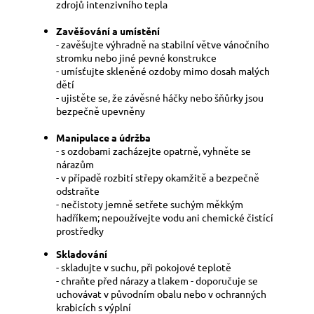
zdrojů intenzivního tepla
Zavěšování a umístění
- zavěšujte výhradně na stabilní větve vánočního
stromku nebo jiné pevné konstrukce
- umísťujte skleněné ozdoby mimo dosah malých
dětí
- ujistěte se, že závěsné háčky nebo šňůrky jsou
bezpečně upevněny
Manipulace a údržba
- s ozdobami zacházejte opatrně, vyhněte se
nárazům
- v případě rozbití střepy okamžitě a bezpečně
odstraňte
- nečistoty jemně setřete suchým měkkým
hadříkem; nepoužívejte vodu ani chemické čistící
prostředky
Skladování
- skladujte v suchu, při pokojové teplotě
- chraňte před nárazy a tlakem - doporučuje se
uchovávat v původním obalu nebo v ochranných
krabicích s výplní