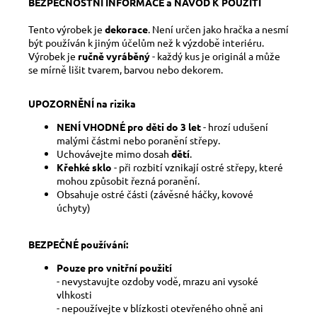
BEZPEČNOSTNÍ INFORMACE a NÁVOD K POUŽITÍ
Tento výrobek je
dekorace
. Není určen jako hračka a nesmí
být používán k jiným účelům než k výzdobě interiéru.
Výrobek je
ručně vyráběný
- každý kus je originál a může
se mírně lišit tvarem, barvou nebo dekorem.
UPOZORNĚNÍ na rizika
NENÍ VHODNÉ pro děti do 3 let
- hrozí udušení
malými částmi nebo poranění střepy.
Uchovávejte mimo dosah
dětí
.
Křehké sklo
- při rozbití vznikají ostré střepy, které
mohou způsobit řezná poranění.
Obsahuje ostré části (závěsné háčky, kovové
úchyty)
BEZPEČNÉ používání:
Pouze pro vnitřní použití
- nevystavujte ozdoby vodě, mrazu ani vysoké
vlhkosti
- nepoužívejte v blízkosti otevřeného ohně ani