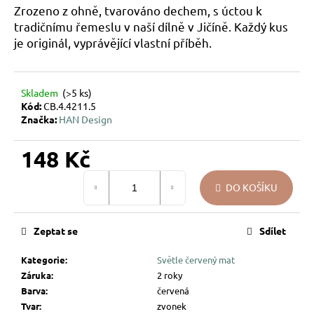
Zrozeno z ohně, tvarováno dechem, s úctou k
u
tradičnímu řemeslu v naší dílně v Jičíně. Každý kus
j
je originál, vyprávějící vlastní příběh.
e
m
e
Skladem
(>5 ks)
Kód:
CB.4.4211.5
DÁREK
Značka:
HAN Design
NA
MÍRU
–
148 Kč
VÁNOČNÍ
SKLENĚNÁ
Měrná
OZDOBA
DO KOŠÍKU
cena:
SE
JMÉNEM
–
Zeptat se
Sdílet
HVĚZDIČKY
194
Kategorie
:
Světle červený mat
Kč
Záruka
:
2 roky
Barva
:
červená
Tvar
:
zvonek