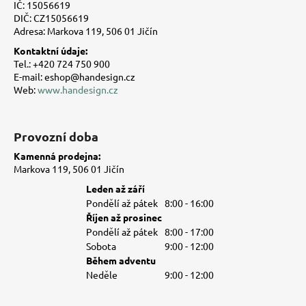
a
IČ: 15056619
t
DIČ: CZ15056619
Adresa: Markova 119, 506 01 Jičín
í
Kontaktní údaje:
Tel.: +420 724 750 900
E-mail: eshop@handesign.cz
Web:
www.handesign.cz
Provozní doba
Kamenná prodejna:
Markova 119, 506 01 Jičín
Leden až září
Pondělí až pátek
8:00 - 16:00
Říjen až prosinec
Pondělí až pátek
8:00 - 17:00
Sobota
9:00 - 12:00
Během adventu
Neděle
9:00 - 12:00