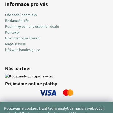
Informace pro vás
Obchodní podmínky
Reklamační řád
Podmínky ochrany osobních údajů
Kontakty
Dokumenty ke stažení
Mapa serveru
Náš web handesign.cz
Náš partner
Přijímáme online platby
Používáme cookies k základní analytice našich webových
Sledujte nás také na