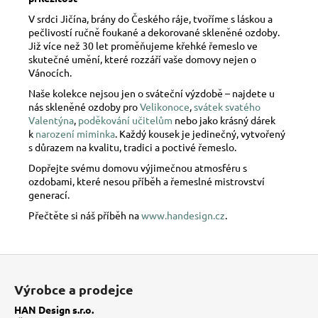
V srdci Jičína, brány do Českého ráje, tvoříme s láskou a
pečlivostí ručně foukané a dekorované skleněné ozdoby.
Již více než 30 let proměňujeme křehké řemeslo ve
skutečné umění, které rozzáří vaše domovy nejen o
Vánocích.
Naše kolekce nejsou jen o sváteční výzdobě – najdete u
nás skleněné ozdoby pro
Velikonoce
,
svátek svatého
Valentýna
,
poděkování učitelům
nebo jako krásný dárek
k
narození miminka
. Každý kousek je jedinečný, vytvořený
s důrazem na kvalitu, tradici a poctivé řemeslo.
Dopřejte svému domovu výjimečnou atmosféru s
ozdobami, které nesou příběh a řemeslné mistrovství
generací.
Přečtěte si náš příběh na
www.handesign.cz
.
Z
á
Výrobce a prodejce
p
HAN Design s.r.o.