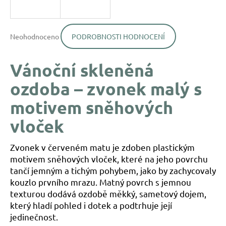
a
j
Průměrné
í
Neohodnoceno
PODROBNOSTI HODNOCENÍ
hodnocení
produktu
t
je
?
Vánoční skleněná
0,0
z
ozdoba – zvonek malý s
5
hvězdiček.
motivem sněhových
vloček
HLEDAT
Zvonek v červeném matu je zdoben plastickým
D
motivem sněhových vloček, které na jeho povrchu
o
tančí jemným a tichým pohybem, jako by zachycovaly
p
kouzlo prvního mrazu. Matný povrch s jemnou
o
texturou dodává ozdobě měkký, sametový dojem,
r
který hladí pohled i dotek a podtrhuje její
u
jedinečnost.
č