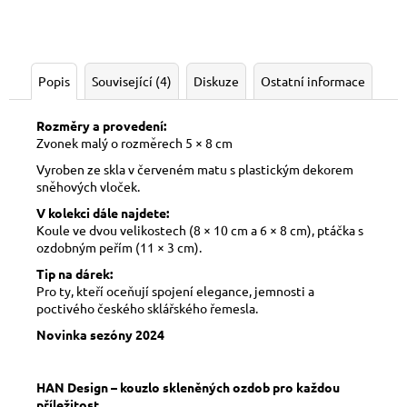
Popis
Související (4)
Diskuze
Ostatní informace
Rozměry a provedení:
Zvonek malý o rozměrech 5 × 8 cm
Vyroben ze skla v červeném matu s plastickým dekorem
sněhových vloček.
V kolekci dále najdete:
Koule ve dvou velikostech (8 × 10 cm a 6 × 8 cm), ptáčka s
ozdobným peřím (11 × 3 cm).
Tip na dárek:
Pro ty, kteří oceňují spojení elegance, jemnosti a
poctivého českého sklářského řemesla.
Novinka sezóny 2024
HAN Design – kouzlo skleněných ozdob pro každou
příležitost