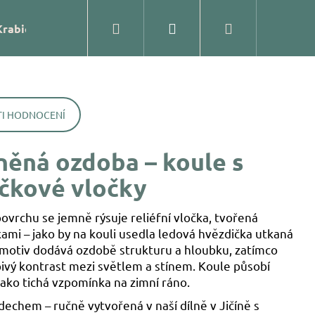
Hledat
Přihlášení
Nákupní
Krabičky
Prodejna
Kontakty
Blog
Značk
košík
I HODNOCENÍ
něná ozdoba – koule s
čkové vločky
rchu se jemně rýsuje reliéfní vločka, tvořená
ami – jako by na kouli usedla ledová hvězdička utkaná
ý motiv dodává ozdobě strukturu a hloubku, zatímco
ivý kontrast mezi světlem a stínem. Koule působí
ako tichá vzpomínka na zimní ráno.
ĚNÁ OZDOBA – KOULE
echem – ručně vytvořená v naší dílně v Jičíně s