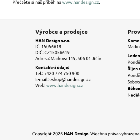
Přečtěte si náš příběh na
www.handesign.cz
.
Z
á
Výrobce a prodejce
Prov
p
HAN Design s.r.o.
Kamen
a
IČ: 15056619
Markov
DIČ: CZ15056619
t
Leden 
Adresa: Markova 119, 506 01 Jičín
í
Ponděl
Kontaktní údaje:
Říjen 
Tel.: +420 724 750 900
Ponděl
E-mail: eshop@handesign.cz
Sobot
Web:
www.handesign.cz
Během
Neděl
Copyright 2026
HAN Design
. Všechna práva vyhrazena