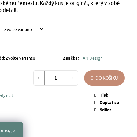
kému řemeslu. Každý kus je originál, který v sobě
 detail.
ód:
Zvolte variantu
Značka:
HAN Design
DO KOŠÍKU
Tisk
edý mat
Zeptat se
Sdílet
omu, je