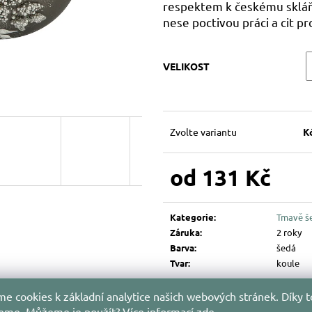
194 Kč
144 Kč
respektem k českému sklářs
nese poctivou práci a cit pro
VELIKOST
Zvolte variantu
K
od
131 Kč
Měrná
cena:
Kategorie
:
Tmavě š
Záruka
:
2 roky
Barva
:
šedá
Tvar
:
koule
e cookies k základní analytice našich webových stránek. Díky t
jeme. Můžeme je použít?
Více informací
zde
.