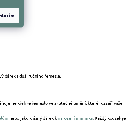
hlasím
ý dárek s duší ručního řemesla.
oměňujeme křehké řemeslo ve skutečné umění, které rozzáří vaše
elům
nebo jako krásný dárek k
narození miminka
. Každý kousek je