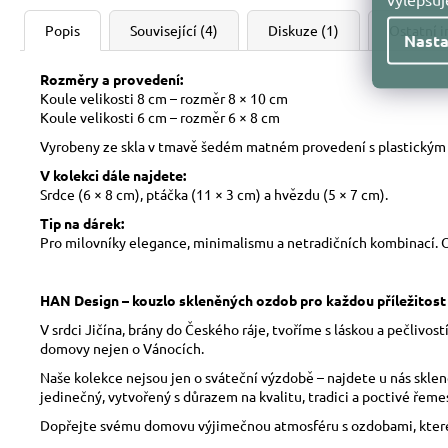
Popis
Související (4)
Diskuze (1)
Ostatní 
Nasta
Rozměry a provedení:
Koule velikosti 8 cm – rozměr 8 × 10 cm
Koule velikosti 6 cm – rozměr 6 × 8 cm
Vyrobeny ze skla v tmavě šedém matném provedení s plastickým 
V kolekci dále najdete:
Srdce (6 × 8 cm), ptáčka (11 × 3 cm) a hvězdu (5 × 7 cm).
Tip na dárek:
Pro milovníky elegance, minimalismu a netradičních kombinací. O
HAN Design – kouzlo skleněných ozdob pro každou příležitost
V srdci Jičína, brány do Českého ráje, tvoříme s láskou a pečliv
domovy nejen o Vánocích.
Naše kolekce nejsou jen o sváteční výzdobě – najdete u nás skle
jedinečný, vytvořený s důrazem na kvalitu, tradici a poctivé řeme
Dopřejte svému domovu výjimečnou atmosféru s ozdobami, které 