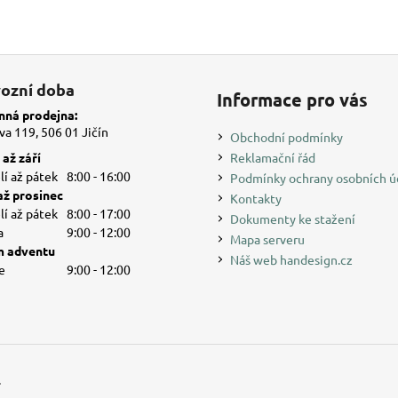
ozní doba
Informace pro vás
ná prodejna:
a 119, 506 01 Jičín
Obchodní podmínky
až září
Reklamační řád
í až pátek
8:00 - 16:00
Podmínky ochrany osobních ú
až prosinec
Kontakty
í až pátek
8:00 - 17:00
Dokumenty ke stažení
a
9:00 - 12:00
Mapa serveru
 adventu
Náš web handesign.cz
e
9:00 - 12:00
.