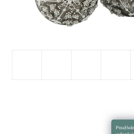
Používám
vylepšu