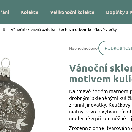
řání
Kolekce
Velikonoční kolekce
Doplňky a 
Vánoční skleněná ozdoba – koule s motivem kuličkové vločky
Co potřebujete najít?
Průměrné
Neohodnoceno
PODROBNOST
hodnocení
HLEDAT
produktu
je
Vánoční skle
0,0
z
Doporučujeme
motivem kuli
5
hvězdiček.
Na tmavě šedém matném pov
drobnými skleněnými kuličk
z ranní jinovatky. Kuličkov
matný povrch vytváří působ
moderně a přitom něžně – j
DÁREK NA MÍRU – VÁNOČNÍ SKLENĚNÁ
VÁNOČNÍ SKLEN
OZDOBA SE JMÉNEM – HVĚZDIČKY
UKRYTÉ LÍSTKY
Zrozena z ohně, tvarována d