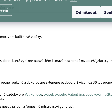
informace
vení
Odmítnout
Sou
motivem kuličkové vločky.
zdoba, která vynikne na světlém i tmavém stromečku, potěší jako stylov
ostí ručně foukané a dekorované skleněné ozdoby. Již více než 30 let pr
něné ozdoby pro
Velikonoce
,
svátek svatého Valentýna
,
poděkování učit
slo.
nesou příběh a řemeslné mistrovství generací.