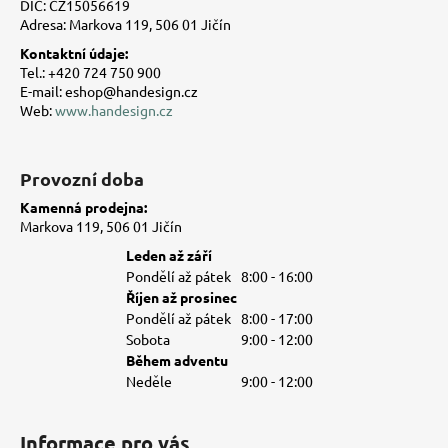
t
DIČ: CZ15056619
Adresa: Markova 119, 506 01 Jičín
í
Kontaktní údaje:
Tel.: +420 724 750 900
E-mail: eshop@handesign.cz
Web:
www.handesign.cz
Provozní doba
Kamenná prodejna:
Markova 119, 506 01 Jičín
Leden až září
Pondělí až pátek
8:00 - 16:00
Říjen až prosinec
Pondělí až pátek
8:00 - 17:00
Sobota
9:00 - 12:00
Během adventu
Neděle
9:00 - 12:00
Informace pro vás