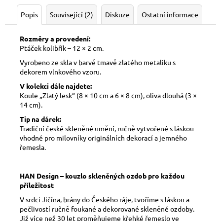
Popis
Související (2)
Diskuze
Ostatní informace
Rozměry a provedení:
Ptáček kolibřík – 12 × 2 cm.
Vyrobeno ze skla v barvě tmavě zlatého metaliku s
dekorem vlnkového vzoru.
V kolekci dále najdete:
Koule „Zlatý lesk“ (8 × 10 cm a 6 × 8 cm), oliva dlouhá (3 ×
14 cm).
Tip na dárek:
Tradiční české skleněné umění, ručně vytvořené s láskou –
vhodné pro milovníky originálních dekorací a jemného
řemesla.
HAN Design – kouzlo skleněných ozdob pro každou
příležitost
V srdci Jičína, brány do Českého ráje, tvoříme s láskou a
pečlivostí ručně foukané a dekorované skleněné ozdoby.
Již více než 30 let proměňujeme křehké řemeslo ve