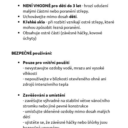
NENÍ VHODNÉ pro děti do 3 let
- hrozí udušení
malými částmi nebo poranění střepy.
Uchovávejte mimo dosah
dětí
.
Křehké sklo
- při rozbití vznikají ostré střepy, které
mohou způsobit řezná poranění.
Obsahuje ostré části (závěsné háčky, kovové
úchyty)
BEZPEČNÉ používání:
Pouze pro vnitřní použití
- nevystavujte ozdoby vodě, mrazu ani vysoké
vlhkosti
- nepoužívejte v blízkosti otevřeného ohně ani
zdrojů intenzivního tepla
Zavěšování a umístění
- zavěšujte výhradně na stabilní větve vánočního
stromku nebo jiné pevné konstrukce
- umísťujte skleněné ozdoby mimo dosah malých
dětí
- ujistěte se, že závěsné háčky nebo šňůrky jsou
bezpečně upevněny