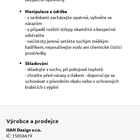
Manipulace a údržba
- s ozdobami zacházejte opatrně, vyhněte se
nárazům
- v případě rozbití střepy okamžitě a bezpečně
odstraňte
- nečistoty jemně setřete suchým měkkým
hadříkem; nepoužívejte vodu ani chemické čistící
prostředky
Skladování
- skladujte v suchu, při pokojové teplotě
- chraňte před nárazy a tlakem - doporučuje se
uchovávat v původním obalu nebo v ochranných
krabicích s výplní
Z
á
Výrobce a prodejce
p
HAN Design s.r.o.
a
IČ: 15056619