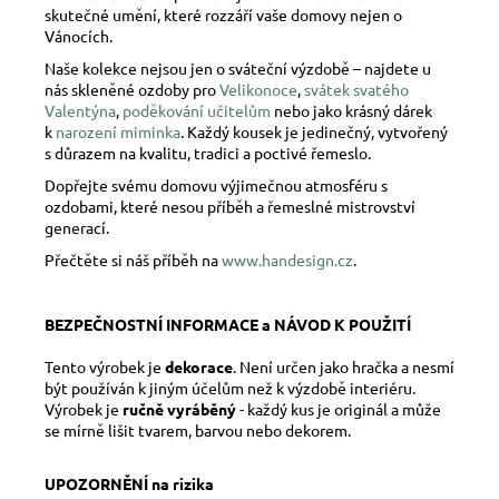
skutečné umění, které rozzáří vaše domovy nejen o
Vánocích.
Naše kolekce nejsou jen o sváteční výzdobě – najdete u
nás skleněné ozdoby pro
Velikonoce
,
svátek svatého
Valentýna
,
poděkování učitelům
nebo jako krásný dárek
k
narození miminka
. Každý kousek je jedinečný, vytvořený
s důrazem na kvalitu, tradici a poctivé řemeslo.
Dopřejte svému domovu výjimečnou atmosféru s
ozdobami, které nesou příběh a řemeslné mistrovství
generací.
Přečtěte si náš příběh na
www.handesign.cz
.
BEZPEČNOSTNÍ INFORMACE a NÁVOD K POUŽITÍ
Tento výrobek je
dekorace
. Není určen jako hračka a nesmí
být používán k jiným účelům než k výzdobě interiéru.
Výrobek je
ručně vyráběný
- každý kus je originál a může
se mírně lišit tvarem, barvou nebo dekorem.
UPOZORNĚNÍ na rizika