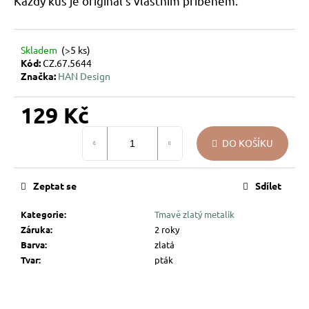
Každý kus je originál s vlastním příběhem.
u
j
e
Skladem
(>5 ks)
m
Kód:
CZ.67.5644
e
Značka:
HAN Design
129 Kč
VÁNOČNÍ
SKLENĚNÁ
Měrná
OZDOBA
DO KOŠÍKU
cena:
–
KOULE
UKRYTÉ
LÍSTKY
Zeptat se
Sdílet
144
Kategorie
:
Tmavě zlatý metalik
Kč
Záruka
:
2 roky
Barva
:
zlatá
Tvar
:
pták