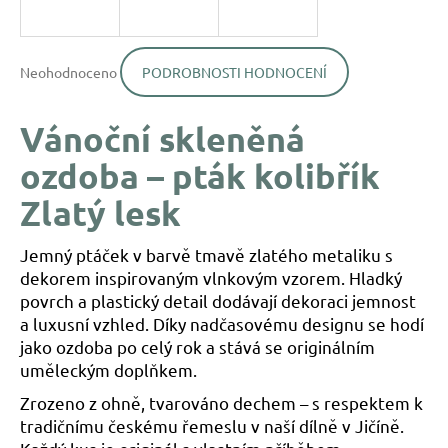
a
j
Průměrné
í
Neohodnoceno
PODROBNOSTI HODNOCENÍ
hodnocení
produktu
t
je
?
Vánoční skleněná
0,0
z
ozdoba – pták kolibřík
5
hvězdiček.
Zlatý lesk
HLEDAT
Jemný ptáček v barvě tmavě zlatého metaliku s
dekorem inspirovaným vlnkovým vzorem. Hladký
povrch a plastický detail dodávají dekoraci jemnost
D
a luxusní vzhled. Díky nadčasovému designu se hodí
o
jako ozdoba po celý rok a stává se originálním
p
uměleckým doplňkem.
o
r
Zrozeno z ohně, tvarováno dechem – s respektem k
u
tradičnímu českému řemeslu v naší dílně v Jičíně.
č