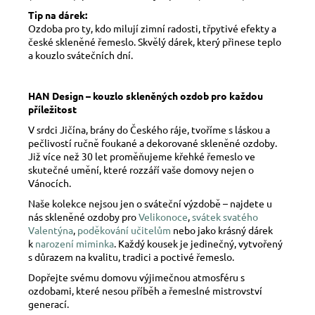
Tip na dárek:
Ozdoba pro ty, kdo milují zimní radosti, třpytivé efekty a
české skleněné řemeslo. Skvělý dárek, který přinese teplo
a kouzlo svátečních dní.
HAN Design – kouzlo skleněných ozdob pro každou
příležitost
V srdci Jičína, brány do Českého ráje, tvoříme s láskou a
pečlivostí ručně foukané a dekorované skleněné ozdoby.
Již více než 30 let proměňujeme křehké řemeslo ve
skutečné umění, které rozzáří vaše domovy nejen o
Vánocích.
Naše kolekce nejsou jen o sváteční výzdobě – najdete u
nás skleněné ozdoby pro
Velikonoce
,
svátek svatého
Valentýna
,
poděkování učitelům
nebo jako krásný dárek
k
narození miminka
. Každý kousek je jedinečný, vytvořený
s důrazem na kvalitu, tradici a poctivé řemeslo.
Dopřejte svému domovu výjimečnou atmosféru s
ozdobami, které nesou příběh a řemeslné mistrovství
generací.