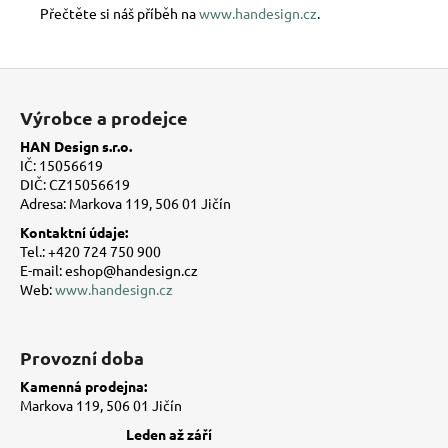
Přečtěte si náš příběh na
www.handesign.cz
.
Z
á
Výrobce a prodejce
p
HAN Design s.r.o.
a
IČ: 15056619
t
DIČ: CZ15056619
Adresa: Markova 119, 506 01 Jičín
í
Kontaktní údaje:
Tel.: +420 724 750 900
E-mail: eshop@handesign.cz
Web:
www.handesign.cz
Provozní doba
Kamenná prodejna:
Markova 119, 506 01 Jičín
Leden až září