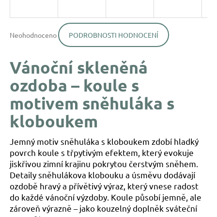
a
j
Průměrné
í
Neohodnoceno
PODROBNOSTI HODNOCENÍ
hodnocení
produktu
t
je
?
Vánoční skleněná
0,0
z
ozdoba – koule s
5
hvězdiček.
motivem sněhuláka s
kloboukem
HLEDAT
Jemný motiv sněhuláka s kloboukem zdobí hladký
D
povrch koule s třpytivým efektem, který evokuje
o
jiskřivou zimní krajinu pokrytou čerstvým sněhem.
p
Detaily sněhulákova klobouku a úsměvu dodávají
o
ozdobě hravý a přívětivý výraz, který vnese radost
r
do každé vánoční výzdoby. Koule působí jemně, ale
u
zároveň výrazně – jako kouzelný doplněk sváteční
č