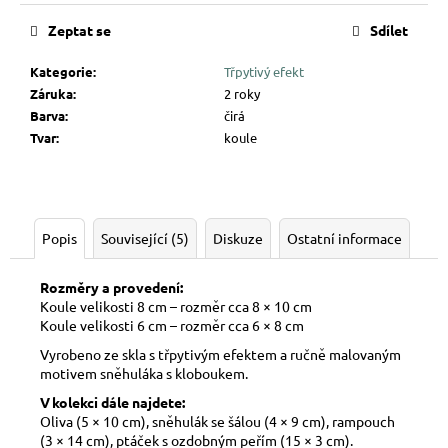
Zeptat se
Sdílet
Kategorie
:
Třpytivý efekt
Záruka
:
2 roky
Barva
:
čirá
Tvar
:
koule
Popis
Související (5)
Diskuze
Ostatní informace
Rozměry a provedení:
Koule velikosti 8 cm – rozměr cca 8 × 10 cm
Koule velikosti 6 cm – rozměr cca 6 × 8 cm
Vyrobeno ze skla s třpytivým efektem a ručně malovaným
motivem sněhuláka s kloboukem.
V kolekci dále najdete:
Oliva (5 × 10 cm), sněhulák se šálou (4 × 9 cm), rampouch
(3 × 14 cm), ptáček s ozdobným peřím (15 × 3 cm).