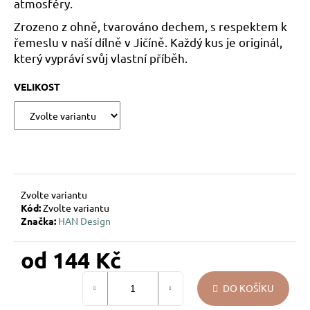
atmosféry.
u
Zrozeno z ohně, tvarováno dechem, s respektem k
j
řemeslu v naší dílně v Jičíně. Každý kus je originál,
e
který vypráví svůj vlastní příběh.
m
e
VELIKOST
DÁREK
NA
MÍRU
–
VÁNOČNÍ
SKLENĚNÁ
OZDOBA
Zvolte variantu
SE
Kód:
Zvolte variantu
JMÉNEM
–
Značka:
HAN Design
HVĚZDIČKY
194
od
144 Kč
Kč
Měrná
DO KOŠÍKU
cena: