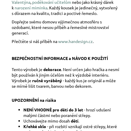
Valentýna
,
poděkování učitelům
nebo jako krásný dárek
k
narození miminka
. Každý kousek je jedinečný, vytvořený
s důrazem na kvalitu, tradici a poctivé řemeslo.
Dopřejte svému domovu výjimečnou atmosféru s
ozdobami, které nesou příběh a řemeslné mistrovství
generací.
Přečtěte si náš příběh na
www.handesign.cz
.
BEZPEČNOSTNÍ INFORMACE a NÁVOD K POUŽITÍ
Tento výrobek je
dekorace
. Není určen jako hračka a nesmí
být používán k jiným účelům než k výzdobě interiéru.
Výrobek je
ručně vyráběný
- každý kus je originál a může
se mírně lišit tvarem, barvou nebo dekorem.
UPOZORNĚNÍ na rizika
NENÍ VHODNÉ pro děti do 3 let
- hrozí udušení
malými částmi nebo poranění střepy.
Uchovávejte mimo dosah
dětí
.
Křehké sklo
- při rozbití vznikají ostré střepy, které