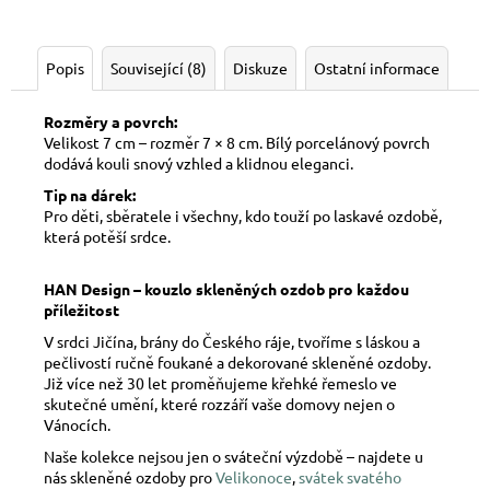
Popis
Související (8)
Diskuze
Ostatní informace
Rozměry a povrch:
Velikost 7 cm – rozměr 7 × 8 cm. Bílý porcelánový povrch
dodává kouli snový vzhled a klidnou eleganci.
Tip na dárek:
Pro děti, sběratele i všechny, kdo touží po laskavé ozdobě,
která potěší srdce.
HAN Design – kouzlo skleněných ozdob pro každou
příležitost
V srdci Jičína, brány do Českého ráje, tvoříme s láskou a
pečlivostí ručně foukané a dekorované skleněné ozdoby.
Již více než 30 let proměňujeme křehké řemeslo ve
skutečné umění, které rozzáří vaše domovy nejen o
Vánocích.
Naše kolekce nejsou jen o sváteční výzdobě – najdete u
nás skleněné ozdoby pro
Velikonoce
,
svátek svatého