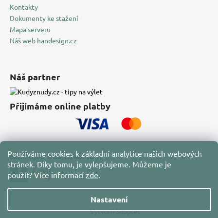
Kontakty
Dokumenty ke stažení
Mapa serveru
Náš web handesign.cz
Náš partner
Přijímáme online platby
Používáme cookies k základní analytice našich webových
Sledujte nás také na
stránek. Díky tomu, je vylepšujeme. Můžeme je
použít?
Více informací
zde
.
Nastavení
Vytvořil Shoptet