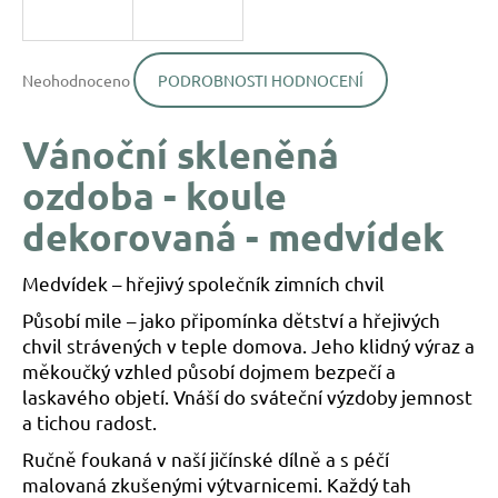
a
j
Průměrné
í
Neohodnoceno
PODROBNOSTI HODNOCENÍ
hodnocení
produktu
t
je
?
Vánoční skleněná
0,0
z
ozdoba - koule
5
hvězdiček.
dekorovaná - medvídek
HLEDAT
Medvídek – hřejivý společník zimních chvil
Působí mile – jako připomínka dětství a hřejivých
chvil strávených v teple domova. Jeho klidný výraz a
D
měkoučký vzhled působí dojmem bezpečí a
o
p
laskavého objetí. Vnáší do sváteční výzdoby jemnost
o
a tichou radost.
r
Ručně foukaná v naší jičínské dílně a s péčí
u
malovaná zkušenými výtvarnicemi. Každý tah
č