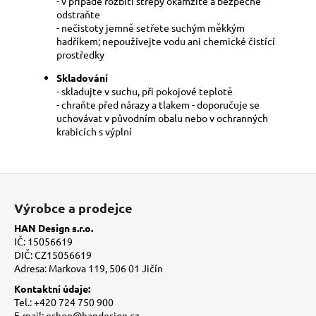
- v případě rozbití střepy okamžitě a bezpečně
odstraňte
- nečistoty jemně setřete suchým měkkým
hadříkem; nepoužívejte vodu ani chemické čistící
prostředky
Skladování
- skladujte v suchu, při pokojové teplotě
- chraňte před nárazy a tlakem - doporučuje se
uchovávat v původním obalu nebo v ochranných
krabicích s výplní
Z
á
Výrobce a prodejce
p
HAN Design s.r.o.
a
IČ: 15056619
t
DIČ: CZ15056619
Adresa: Markova 119, 506 01 Jičín
í
Kontaktní údaje:
Tel.: +420 724 750 900
E-mail: eshop@handesign.cz