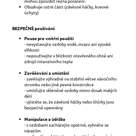
mohou způsobit řezná poranění.
Obsahuje ostré části (závěsné háčky, kovové
úchyty)
BEZPEČNÉ používání:
Pouze pro vnitřní použití
- nevystavujte ozdoby vodě, mrazu ani vysoké
vlhkosti
- nepoužívejte v blízkosti otevřeného ohně ani
zdrojů intenzivního tepla
Zavěšování a umístění
- zavěšujte výhradně na stabilní větve vánočního
stromku nebo jiné pevné konstrukce
- umísťujte skleněné ozdoby mimo dosah malých
dětí
- ujistěte se, že závěsné háčky nebo šňůrky jsou
bezpečně upevněny
Manipulace a údržba
- s ozdobami zacházejte opatrně, vyhněte se
nárazům