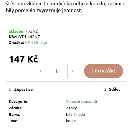
štětcem vkládá do medvídka něhu a kouzlo, zatímco
u
bílý porcelán zvýrazňuje jemnost.
j
e
m
e
Skladem
(>5 ks)
Kód:
DT.1.4426.7
Značka:
HAN Design
PEŘÍČKA
NA
147 Kč
SKŘIPCI
HAN
Měrná
DESIGN
DO KOŠÍKU
cena:
58
Kč
Zeptat se
Sdílet
Kategorie
:
Vánoční kamarádi
Záruka
:
2 roky
Barva
:
bílá, hnědá
Tvar
:
koule