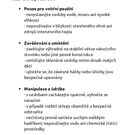
Pouze pro vnitřní použití
- nevystavujte ozdoby vodě, mrazu ani vysoké
vlhkosti
- nepoužívejte v blízkosti otevřeného ohně ani
zdrojů intenzivního tepla
Zavěšování a umístění
- zavěšujte výhradně na stabilní větve vánočního
stromku nebo jiné pevné konstrukce
- umísťujte skleněné ozdoby mimo dosah malých
dětí
- ujistěte se, že závěsné háčky nebo šňůrky jsou
bezpečně upevněny
Manipulace a údržba
- s ozdobami zacházejte opatrně, vyhněte se
nárazům
- v případě rozbití střepy okamžitě a bezpečně
odstraňte
- nečistoty jemně setřete suchým měkkým
hadříkem; nepoužívejte vodu ani chemické čistící
prostředky