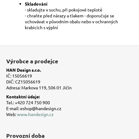
Skladování
- skladujte v suchu, při pokojové teplotě
- chraňte před nárazy a tlakem - doporučuje se
uchovávat v původním obalu nebo v ochranných
krabicích s výplní
Z
á
Výrobce a prodejce
p
HAN Design s.r.o.
a
IČ: 15056619
t
DIČ: CZ15056619
Adresa: Markova 119, 506 01 Jičín
í
Kontaktní údaje:
Tel.: +420 724 750 900
E-mail: eshop@handesign.cz
Web:
www.handesign.cz
Provozní doba