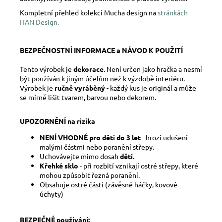
Kompletní přehled kolekcí Mucha design na
stránkách
HAN Design.
BEZPEČNOSTNÍ INFORMACE a NÁVOD K POUŽITÍ
Tento výrobek je
dekorace
. Není určen jako hračka a nesmí
být používán k jiným účelům než k výzdobě interiéru.
Výrobek je
ručně vyráběný
- každý kus je originál a může
se mírně lišit tvarem, barvou nebo dekorem.
UPOZORNĚNÍ na rizika
NENÍ VHODNÉ pro děti do 3 let
- hrozí udušení
malými částmi nebo poranění střepy.
Uchovávejte mimo dosah
dětí
.
Křehké sklo
- při rozbití vznikají ostré střepy, které
mohou způsobit řezná poranění.
Obsahuje ostré části (závěsné háčky, kovové
úchyty)
BEZPEČNÉ používání: