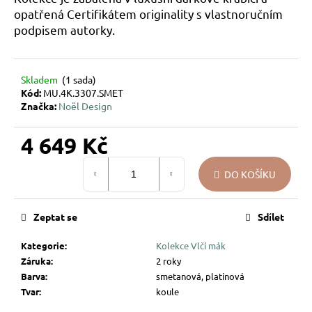
u
opatřená Certifikátem originality s vlastnoručním
j
podpisem autorky.
e
m
e
Skladem
(1 sada)
Kód:
MU.4K.3307.SMET
Značka:
Noël Design
VÁNOČNÍ
SKLENĚNÁ
OZDOBA
4 649 Kč
–
KOULE
Měrná
UKRYTÉ
DO KOŠÍKU
cena:
LÍSTKY
144
Kč
Zeptat se
Sdílet
Kategorie
:
Kolekce Vlčí mák
Záruka
:
2 roky
Barva
:
smetanová, platinová
Tvar
:
koule