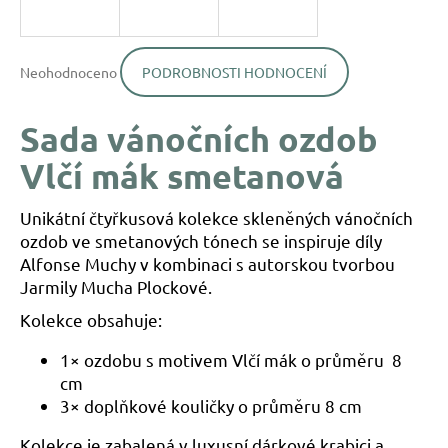
a
j
Průměrné
í
Neohodnoceno
PODROBNOSTI HODNOCENÍ
hodnocení
produktu
t
je
?
Sada vánočních ozdob
0,0
z
Vlčí mák smetanová
5
hvězdiček.
Unikátní čtyřkusová kolekce skleněných vánočních
HLEDAT
ozdob ve smetanových tónech se inspiruje díly
Alfonse Muchy v kombinaci s autorskou tvorbou
Jarmily Mucha Plockové.
D
Kolekce obsahuje:
o
p
1× ozdobu s motivem Vlčí mák o průměru 8
o
cm
r
3× doplňkové kouličky o průměru 8 cm
u
č
Kolekce je zabalená v luxusní dárkové krabici a