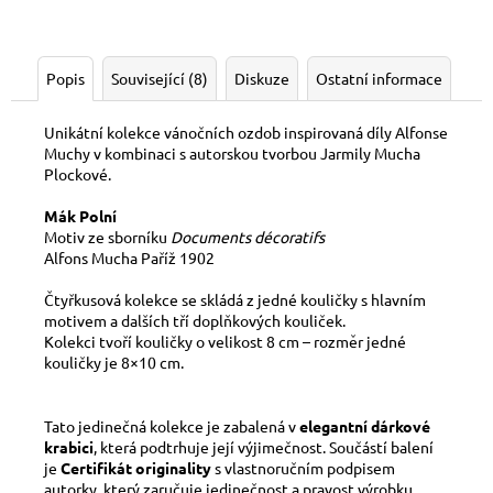
Popis
Související (8)
Diskuze
Ostatní informace
Unikátní kolekce vánočních ozdob inspirovaná díly Alfonse
Muchy v kombinaci s autorskou tvorbou Jarmily Mucha
Plockové.
Mák Polní
Motiv ze sborníku
Documents décoratifs
Alfons Mucha Paříž 1902
Čtyřkusová kolekce se skládá z jedné kouličky s hlavním
motivem a dalších tří doplňkových kouliček.
Kolekci tvoří kouličky o velikost 8 cm – rozměr jedné
kouličky je 8×10 cm.
Tato jedinečná kolekce je zabalená v
elegantní dárkové
krabici
, která podtrhuje její výjimečnost. Součástí balení
je
Certifikát originality
s vlastnoručním podpisem
autorky, který zaručuje jedinečnost a pravost výrobku.