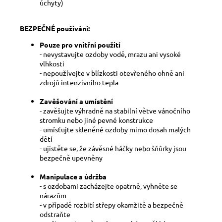
úchyty)
BEZPEČNÉ používání:
Pouze pro vnitřní použití
- nevystavujte ozdoby vodě, mrazu ani vysoké
vlhkosti
- nepoužívejte v blízkosti otevřeného ohně ani
zdrojů intenzivního tepla
Zavěšování a umístění
- zavěšujte výhradně na stabilní větve vánočního
stromku nebo jiné pevné konstrukce
- umísťujte skleněné ozdoby mimo dosah malých
dětí
- ujistěte se, že závěsné háčky nebo šňůrky jsou
bezpečně upevněny
Manipulace a údržba
- s ozdobami zacházejte opatrně, vyhněte se
nárazům
- v případě rozbití střepy okamžitě a bezpečně
odstraňte