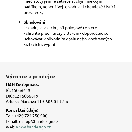
- nečistoty jemně setřete suchým měkkým
hadříkem; nepoužívejte vodu ani chemické čistící
prostředky
Skladování
- skladujte v suchu, při pokojové teplotě
- chraňte před nárazy a tlakem - doporučuje se
uchovávat v původním obalu nebo v ochranných
krabicích s výplní
Z
á
Výrobce a prodejce
p
HAN Design s.r.o.
a
IČ: 15056619
t
DIČ: CZ15056619
Adresa: Markova 119, 506 01 Jičín
í
Kontaktní údaje:
Tel.: +420 724 750 900
E-mail: eshop@handesign.cz
Web:
www.handesign.cz