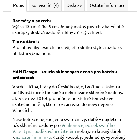
Popis
Související (4)
Diskuze
Ostatní informace
Rozměry a povrch:
Výška 13 cm, šířka 6 cm. Jemný matný povrch v barvě bílé
skořápky dodává ozdobě klidný a čistý vzhled.
Tip na dárek:
Pro milovníky lesních motivů, přírodního stylu a ozdob s
hlubším významem.
HAN Design – kouzlo skleněných ozdob pro každou
příležitost
V srdci Jičína, brány do Českého ráje, tvoříme s láskou a
pečlivostí ručně foukané a dekorované skleněné ozdoby.
Již více než 30 let proměňujeme křehké řemeslo ve
skutečné umění, které rozzáří vaše domovy nejen o
Vánocích.
Naše kolekce nejsou jen o sváteční výzdobě – najdete u
nás skleněné ozdoby pro
Velikonoce
,
svátek svatého
Valentýna
,
poděkování učitelům
nebo jako krásný dárek
k
narození miminka
. Každý kousek je jedinečný, vytvořený