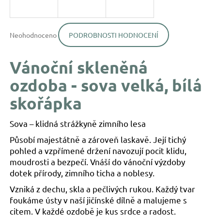
a
j
Průměrné
í
Neohodnoceno
PODROBNOSTI HODNOCENÍ
hodnocení
produktu
t
je
?
Vánoční skleněná
0,0
z
ozdoba - sova velká, bílá
5
hvězdiček.
skořápka
HLEDAT
Sova – klidná strážkyně zimního lesa
Působí majestátně a zároveň laskavě. Její tichý
pohled a vzpřímené držení navozují pocit klidu,
D
moudrosti a bezpečí. Vnáší do vánoční výzdoby
o
p
dotek přírody, zimního ticha a noblesy.
o
Vzniká z dechu, skla a pečlivých rukou. Každý tvar
r
foukáme ústy v naší jičínské dílně a malujeme s
u
citem. V každé ozdobě je kus srdce a radost.
č