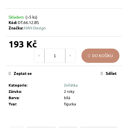
u
j
Skladem
(>5 ks)
e
Kód:
DT.66.12.BS
m
Značka:
HAN Design
e
193 Kč
VÁNOČNÍ
Měrná
SKLENĚNÁ
DO KOŠÍKU
cena:
OZDOBA
–
KOULE
KŘEHKÁ
Zeptat se
Sdílet
VĚTVIČKA
119
Kategorie
:
Zvířátka
Kč
Záruka
:
2 roky
Barva
:
bílá
Tvar
:
figurka