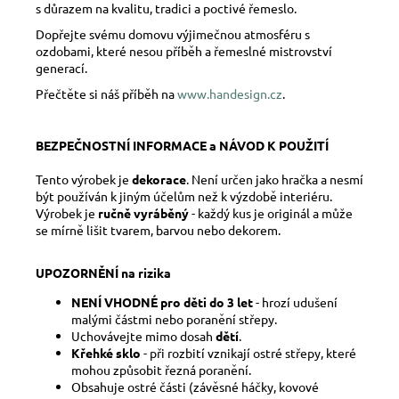
s důrazem na kvalitu, tradici a poctivé řemeslo.
Dopřejte svému domovu výjimečnou atmosféru s
ozdobami, které nesou příběh a řemeslné mistrovství
generací.
Přečtěte si náš příběh na
www.handesign.cz
.
BEZPEČNOSTNÍ INFORMACE a NÁVOD K POUŽITÍ
Tento výrobek je
dekorace
. Není určen jako hračka a nesmí
být používán k jiným účelům než k výzdobě interiéru.
Výrobek je
ručně vyráběný
- každý kus je originál a může
se mírně lišit tvarem, barvou nebo dekorem.
UPOZORNĚNÍ na rizika
NENÍ VHODNÉ pro děti do 3 let
- hrozí udušení
malými částmi nebo poranění střepy.
Uchovávejte mimo dosah
dětí
.
Křehké sklo
- při rozbití vznikají ostré střepy, které
mohou způsobit řezná poranění.
Obsahuje ostré části (závěsné háčky, kovové