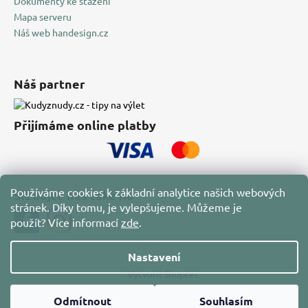
Dokumenty ke stažení
Mapa serveru
Náš web handesign.cz
Náš partner
Přijímáme online platby
Používáme cookies k základní analytice našich webových
Sledujte nás také na
stránek. Díky tomu, je vylepšujeme. Můžeme je
použít?
Více informací
zde
.
Nastavení
Vytvořil Shoptet
Copyright 2026
HAN Design
. Všechna práva vyhrazena.
Odmítnout
Souhlasím