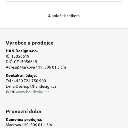
4
položek celkem
O
v
l
Z
á
á
Výrobce a prodejce
d
p
a
HAN Design s.r.o.
a
c
IČ: 15056619
t
í
DIČ: CZ15056619
Adresa: Markova 119, 506 01 Jičín
í
p
r
Kontaktní údaje:
v
Tel.: +420 724 750 900
E-mail: eshop@handesign.cz
k
Web:
www.handesign.cz
y
v
ý
Provozní doba
p
i
Kamenná prodejna:
s
Markova 119, 506 01 Jičín