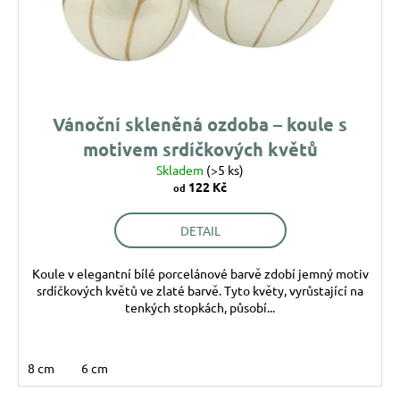
o
ů
a
d
j
u
í
k
t
t
?
ů
Vánoční skleněná ozdoba – koule s
motivem srdíčkových květů
Skladem
(>5 ks)
122 Kč
od
HLEDAT
DETAIL
Koule v elegantní bílé porcelánové barvě zdobí jemný motiv
D
srdíčkových květů ve zlaté barvě. Tyto květy, vyrůstající na
o
tenkých stopkách, působí...
p
o
r
8 cm
6 cm
u
č