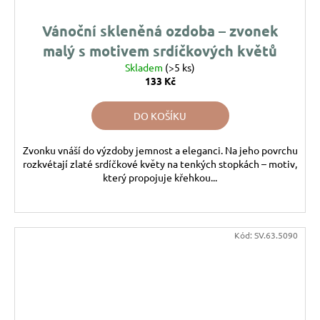
Vánoční skleněná ozdoba – zvonek
malý s motivem srdíčkových květů
Skladem
(>5 ks)
133 Kč
DO KOŠÍKU
Zvonku vnáší do výzdoby jemnost a eleganci. Na jeho povrchu
rozkvétají zlaté srdíčkové květy na tenkých stopkách – motiv,
který propojuje křehkou...
Kód:
SV.63.5090