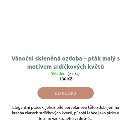
Vánoční skleněná ozdoba – pták malý s
motivem srdíčkových květů
Skladem
(>5 ks)
136 Kč
DO KOŠÍKU
Elegantní ptáček, jehož bílé porcelánové tělo zdobí jemná
kresba zlatých srdíčkových květů, působí lehce jako pírko v
letním vánku. Jeho vzdušné...