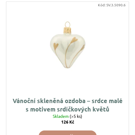
u
Kód:
SV.3.5090.6
j
e
m
e
VÁNOČNÍ
SKLENĚNÁ
OZDOBA
–
KOULE
KŘEHKÁ
VĚTVIČKA
119
Kč
Vánoční skleněná ozdoba – srdce malé
s motivem srdíčkových květů
Skladem
(>5 ks)
126 Kč