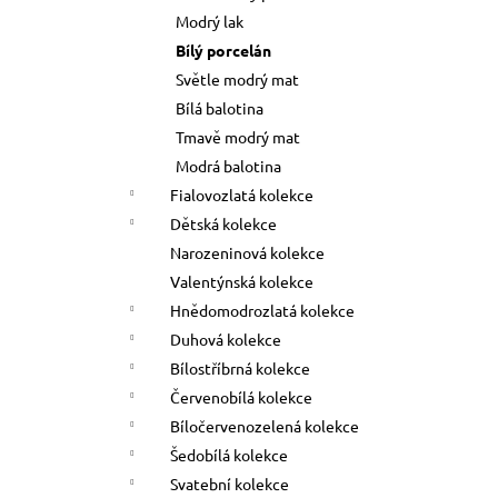
Modrý lak
Bílý porcelán
Světle modrý mat
Bílá balotina
Tmavě modrý mat
Modrá balotina
Fialovozlatá kolekce
Dětská kolekce
Narozeninová kolekce
Valentýnská kolekce
Hnědomodrozlatá kolekce
Duhová kolekce
Bílostříbrná kolekce
Červenobílá kolekce
Bíločervenozelená kolekce
Šedobílá kolekce
Svatební kolekce