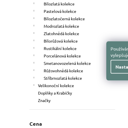
Bílozlatá kolekce
Pastelová kolekce
Bílozlatočerná kolekce
Modrozlatá kolekce
Zlatohnědá kolekce
Bílorůžová kolekce
Používám
Rustikální kolekce
vylepšu
Porcelánová kolekce
Smetanovozelená kolekce
Nasta
Růžovohnědá kolekce
Stříbrnozlatá kolekce
Velikonoční kolekce
Doplňky a Krabičky
Značky
Cena