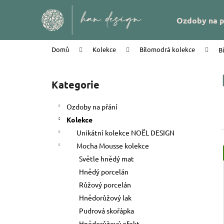
K
Přejít
na
o
Zpět
Zpět
Ozdoby na p
obsah
š
do
do
í
obchodu
obchodu
Domů
Kolekce
Bílomodrá kolekce
B
k
P
o
Kategorie
Přeskočit
s
kategorie
t
Ozdoby na přání
r
Kolekce
a
Unikátní kolekce NOËL DESIGN
n
Mocha Mousse kolekce
n
Světle hnědý mat
í
Hnědý porcelán
p
Růžový porcelán
a
Hnědorůžový lak
PEŘÍČKA NA SKŘIPCI HAN DESIGN
n
Pudrová skořápka
e
58 Kč
Hnědorůžový efekt