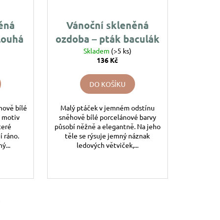
ěná
Vánoční skleněná
louhá
ozdoba – pták baculák
ičkami
s ledovými větvičkami
Skladem
(>5 ks)
136 Kč
DO KOŠÍKU
hově bílé
Malý ptáček v jemném odstínu
 motiv
sněhově bílé porcelánové barvy
teré
působí něžně a elegantně. Na jeho
í ráno.
těle se rýsuje jemný náznak
ý...
ledových větviček,...
m