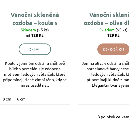
194 Kč
144 Kč
u
o
k
d
Vánoční skleněná
Vánoční sklen
t
u
ozdoba – koule s
ozdoba – oliva d
ů
k
ledovými větvičkami
Skladem
(>5 ks)
s ledovými větv
Skladem
(>5 ks)
t
128 Kč
129 Kč
od
ů
DETAIL
DO KOŠÍKU
Koule v jemném odstínu sněhově
Jemná oliva v odstínu sně
bílého porcelánu je zdobena
porcelánové barvy nese
motivem ledových větviček, které
ledových větviček, k
připomínají tiché zimní ráno, kdy se
připomínají klidné zimn
mráz usadil na...
Elegantní tvar a jemn
8 cm
6 cm
3
položek celke
O
v