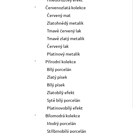
l
Červenozlatá kolekce
Červený mat
Zlatohnědý metalik
Tmavě červený lak
Tmavě zlatý metalik
Červený lak
Platinový metalik
Přírodní kolekce
Bílý porcelán
Zlatý písek
Bílý písek
Zlatobílý efekt
Sytě bílý porcelán
Platinovobílý efekt
Bílomodrá kolekce
Modrý porcelán
Stříbrnobílý porcelán