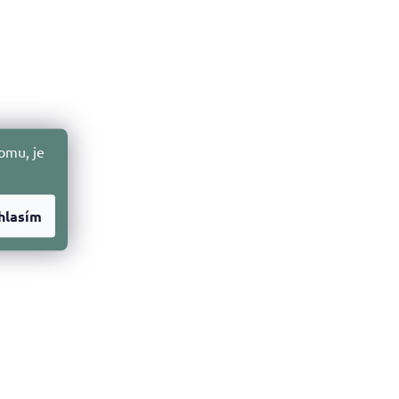
omu, je
hlasím