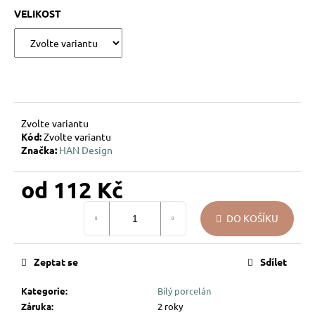
u
VELIKOST
j
e
m
e
VÁNOČNÍ
Zvolte variantu
SKLENĚNÁ
Kód:
Zvolte variantu
OZDOBA
Značka:
HAN Design
–
KOULE
UKRYTÉ
od
112 Kč
LÍSTKY
Měrná
144
DO KOŠÍKU
Kč
cena:
Zeptat se
Sdílet
Kategorie
:
Bílý porcelán
Záruka
:
2 roky