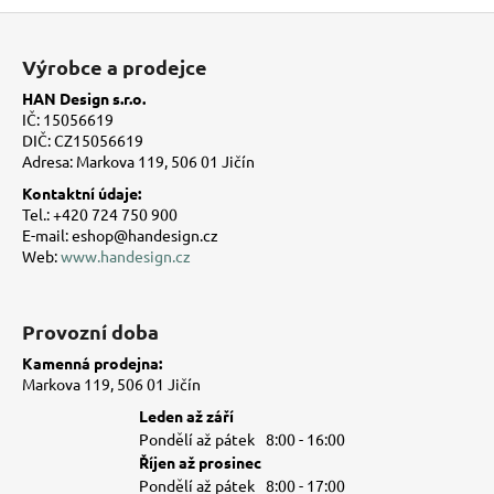
Z
á
Výrobce a prodejce
p
HAN Design s.r.o.
a
IČ: 15056619
t
DIČ: CZ15056619
Adresa: Markova 119, 506 01 Jičín
í
Kontaktní údaje:
Tel.: +420 724 750 900
E-mail: eshop@handesign.cz
Web:
www.handesign.cz
Provozní doba
Kamenná prodejna:
Markova 119, 506 01 Jičín
Leden až září
Pondělí až pátek
8:00 - 16:00
Říjen až prosinec
Pondělí až pátek
8:00 - 17:00