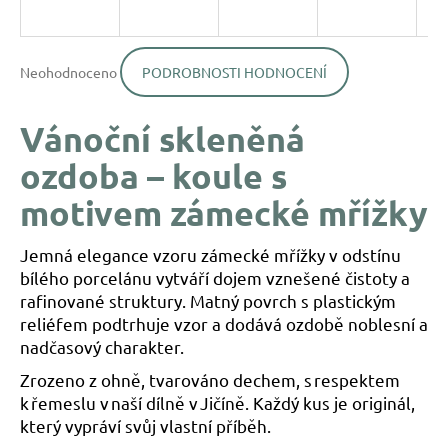
a
j
Průměrné
í
Neohodnoceno
PODROBNOSTI HODNOCENÍ
hodnocení
produktu
t
je
?
Vánoční skleněná
0,0
z
ozdoba – koule s
5
hvězdiček.
motivem zámecké mřížky
HLEDAT
Jemná elegance vzoru zámecké mřížky v odstínu
bílého porcelánu vytváří dojem vznešené čistoty a
rafinované struktury. Matný povrch s plastickým
D
reliéfem podtrhuje vzor a dodává ozdobě noblesní a
o
nadčasový charakter.
p
o
Zrozeno z ohně, tvarováno dechem, s respektem
r
k řemeslu v naší dílně v Jičíně. Každý kus je originál,
u
který vypráví svůj vlastní příběh.
č