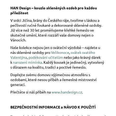
HAN Design – kouzlo skleněných ozdob pro každou
příležitost
V srdci Jičína, brány do Českého ráje, tvoříme s láskou a
pečlivostí ručně foukané a dekorované skleněné ozdoby.
Již více než 30 let proměňujeme křehké řemeslo ve
skutečné umění, které rozzáří vaše domovy nejen o
Vánocích.
Naše kolekce nejsou jen o sváteční výzdobě – najdete u
nás skleněné ozdoby pro
Velikonoce
,
svátek svatého
Valentýna
,
poděkování učitelům
nebo jako krásný dárek
k
narození miminka
. Každý kousek je jedinečný, vytvořený
s důrazem na kvalitu, tradici a poctivé řemeslo.
Dopřejte svému domovu výjimečnou atmosféru s
ozdobami, které nesou příběh a řemeslné mistrovství
generací.
Přečtěte si náš příběh na
www.handesign.cz
.
BEZPEČNOSTNÍ INFORMACE a NÁVOD K POUŽITÍ