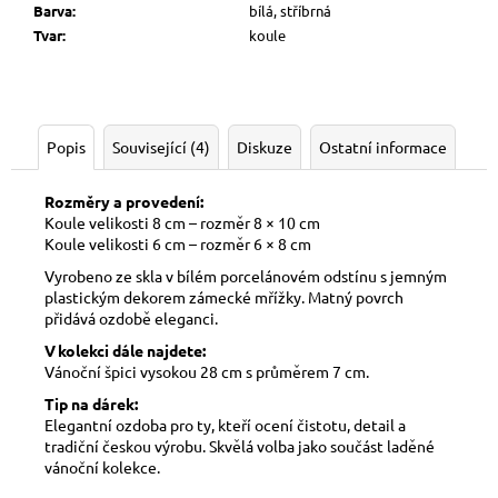
Barva
:
bílá, stříbrná
Tvar
:
koule
Popis
Související (4)
Diskuze
Ostatní informace
Rozměry a provedení:
Koule velikosti 8 cm – rozměr 8 × 10 cm
Koule velikosti 6 cm – rozměr 6 × 8 cm
Vyrobeno ze skla v bílém porcelánovém odstínu s jemným
plastickým dekorem zámecké mřížky. Matný povrch
přidává ozdobě eleganci.
V kolekci dále najdete:
Vánoční špici vysokou 28 cm s průměrem 7 cm.
Tip na dárek:
Elegantní ozdoba pro ty, kteří ocení čistotu, detail a
tradiční českou výrobu. Skvělá volba jako součást laděné
vánoční kolekce.