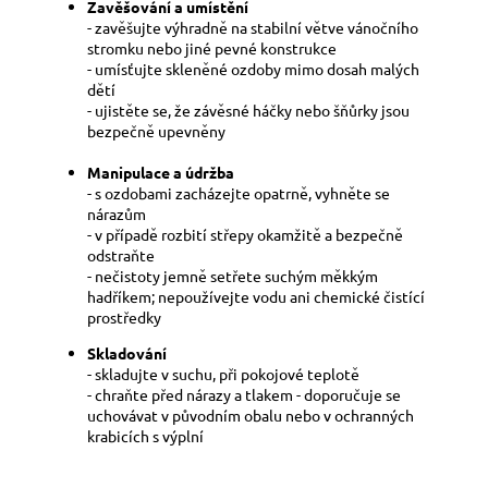
Zavěšování a umístění
- zavěšujte výhradně na stabilní větve vánočního
stromku nebo jiné pevné konstrukce
- umísťujte skleněné ozdoby mimo dosah malých
dětí
- ujistěte se, že závěsné háčky nebo šňůrky jsou
bezpečně upevněny
Manipulace a údržba
- s ozdobami zacházejte opatrně, vyhněte se
nárazům
- v případě rozbití střepy okamžitě a bezpečně
odstraňte
- nečistoty jemně setřete suchým měkkým
hadříkem; nepoužívejte vodu ani chemické čistící
prostředky
Skladování
- skladujte v suchu, při pokojové teplotě
- chraňte před nárazy a tlakem - doporučuje se
uchovávat v původním obalu nebo v ochranných
krabicích s výplní