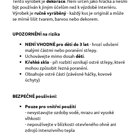
Tento výrobek je
dekorace
. Není určen jako hračka a nesmí
být používán k jiným účelům než k výzdobě interiéru.
Výrobek je
ručně vyráběný
- každý kus je originál a může
se mírně lišit tvarem, barvou nebo dekorem.
UPOZORNĚNÍ na rizika
NENÍ VHODNÉ pro děti do 3 let
- hrozí udušení
malými částmi nebo poranění střepy.
Uchovávejte mimo dosah
dětí
.
Křehké sklo
- při rozbití vznikají ostré střepy, které
mohou způsobit řezná poranění.
Obsahuje ostré části (závěsné háčky, kovové
úchyty)
BEZPEČNÉ používání:
Pouze pro vnitřní použití
- nevystavujte ozdoby vodě, mrazu ani vysoké
vlhkosti
- nepoužívejte v blízkosti otevřeného ohně ani
zdrojů intenzivního tepla