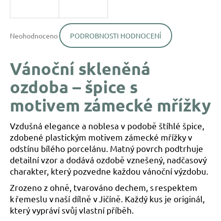
a
j
Průměrné
í
Neohodnoceno
PODROBNOSTI HODNOCENÍ
hodnocení
produktu
t
je
?
Vánoční skleněná
0,0
z
ozdoba – špice s
5
hvězdiček.
motivem zámecké mřížky
HLEDAT
Vzdušná elegance a noblesa v podobě štíhlé špice,
zdobené plastickým motivem zámecké mřížky v
odstínu bílého porcelánu. Matný povrch podtrhuje
D
detailní vzor a dodává ozdobě vznešený, nadčasový
o
charakter, který pozvedne každou vánoční výzdobu.
p
o
Zrozeno z ohně, tvarováno dechem, s respektem
r
k řemeslu v naší dílně v Jičíně. Každý kus je originál,
u
který vypráví svůj vlastní příběh.
č