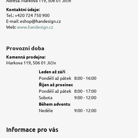
Adresa: Markova 119, 506 01 Jičín
í
Kontaktní údaje:
Tel.: +420 724 750 900
E-mail: eshop@handesign.cz
Web:
www.handesign.cz
Provozní doba
Kamenná prodejna:
Markova 119, 506 01 Jičín
Leden až září
Pondělí až pátek
8:00 - 16:00
Říjen až prosinec
Pondělí až pátek
8:00 - 17:00
Sobota
9:00 - 12:00
Během adventu
Neděle
9:00 - 12:00
Informace pro vás