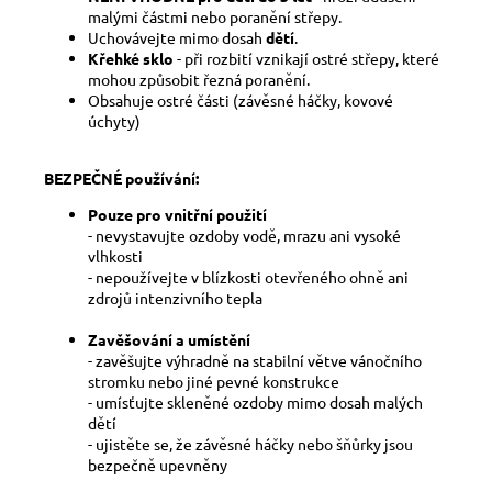
malými částmi nebo poranění střepy.
Uchovávejte mimo dosah
dětí
.
Křehké sklo
- při rozbití vznikají ostré střepy, které
mohou způsobit řezná poranění.
Obsahuje ostré části (závěsné háčky, kovové
úchyty)
BEZPEČNÉ používání:
Pouze pro vnitřní použití
- nevystavujte ozdoby vodě, mrazu ani vysoké
vlhkosti
- nepoužívejte v blízkosti otevřeného ohně ani
zdrojů intenzivního tepla
Zavěšování a umístění
- zavěšujte výhradně na stabilní větve vánočního
stromku nebo jiné pevné konstrukce
- umísťujte skleněné ozdoby mimo dosah malých
dětí
- ujistěte se, že závěsné háčky nebo šňůrky jsou
bezpečně upevněny