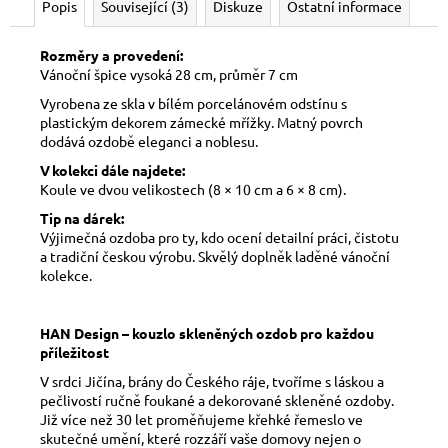
Popis
Související (3)
Diskuze
Ostatní informace
Rozměry a provedení:
Vánoční špice vysoká 28 cm, průměr 7 cm
Vyrobena ze skla v bílém porcelánovém odstínu s
plastickým dekorem zámecké mřížky. Matný povrch
dodává ozdobě eleganci a noblesu.
V kolekci dále najdete:
Koule ve dvou velikostech (8 × 10 cm a 6 × 8 cm).
Tip na dárek:
Výjimečná ozdoba pro ty, kdo ocení detailní práci, čistotu
a tradiční českou výrobu. Skvělý doplněk laděné vánoční
kolekce.
HAN Design – kouzlo skleněných ozdob pro každou
příležitost
V srdci Jičína, brány do Českého ráje, tvoříme s láskou a
pečlivostí ručně foukané a dekorované skleněné ozdoby.
Již více než 30 let proměňujeme křehké řemeslo ve
skutečné umění, které rozzáří vaše domovy nejen o