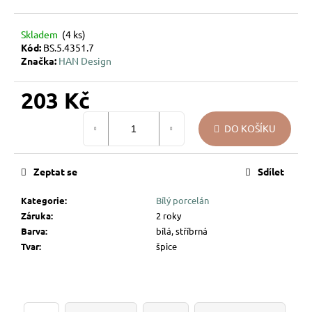
u
j
Skladem
(4 ks)
e
Kód:
BS.5.4351.7
m
Značka:
HAN Design
e
203 Kč
DÁREK
Měrná
NA
DO KOŠÍKU
cena:
MÍRU
–
VÁNOČNÍ
Zeptat se
Sdílet
SKLENĚNÁ
OZDOBA
SE
Kategorie
:
Bílý porcelán
JMÉNEM
Záruka
:
2 roky
–
Barva
:
bílá, stříbrná
HVĚZDIČKY
Tvar
:
špice
194
Kč