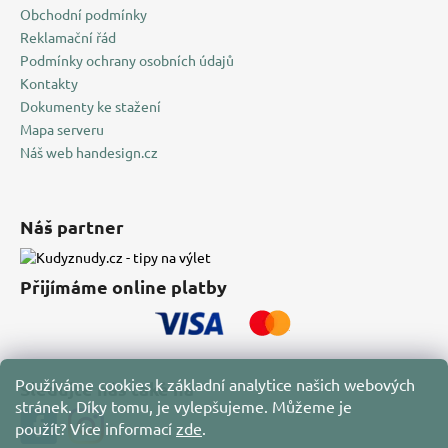
Obchodní podmínky
Reklamační řád
Podmínky ochrany osobních údajů
Kontakty
Dokumenty ke stažení
Mapa serveru
Náš web handesign.cz
Náš partner
Přijímáme online platby
Používáme cookies k základní analytice našich webových
Sledujte nás také na
stránek. Díky tomu, je vylepšujeme. Můžeme je
použít?
Více informací
zde
.