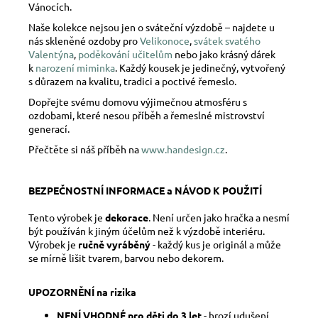
Vánocích.
Naše kolekce nejsou jen o sváteční výzdobě – najdete u
nás skleněné ozdoby pro
Velikonoce
,
svátek svatého
Valentýna
,
poděkování učitelům
nebo jako krásný dárek
k
narození miminka
. Každý kousek je jedinečný, vytvořený
s důrazem na kvalitu, tradici a poctivé řemeslo.
Dopřejte svému domovu výjimečnou atmosféru s
ozdobami, které nesou příběh a řemeslné mistrovství
generací.
Přečtěte si náš příběh na
www.handesign.cz
.
BEZPEČNOSTNÍ INFORMACE a NÁVOD K POUŽITÍ
Tento výrobek je
dekorace
. Není určen jako hračka a nesmí
být používán k jiným účelům než k výzdobě interiéru.
Výrobek je
ručně vyráběný
- každý kus je originál a může
se mírně lišit tvarem, barvou nebo dekorem.
UPOZORNĚNÍ na rizika
NENÍ VHODNÉ pro děti do 3 let
- hrozí udušení