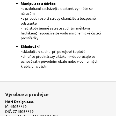
Manipulace a údržba
- s ozdobami zacházejte opatrně, vyhněte se
nárazům
- v případě rozbití střepy okamžitě a bezpečně
odstraňte
- nečistoty jemně setřete suchým měkkým
hadříkem; nepoužívejte vodu ani chemické čistící
prostředky
Skladování
- skladujte v suchu, při pokojové teplotě
- chraňte před nárazy a tlakem - doporučuje se
uchovávat v původním obalu nebo v ochranných
krabicích s výplní
Z
á
Výrobce a prodejce
p
HAN Design s.r.o.
a
IČ: 15056619
t
DIČ: CZ15056619