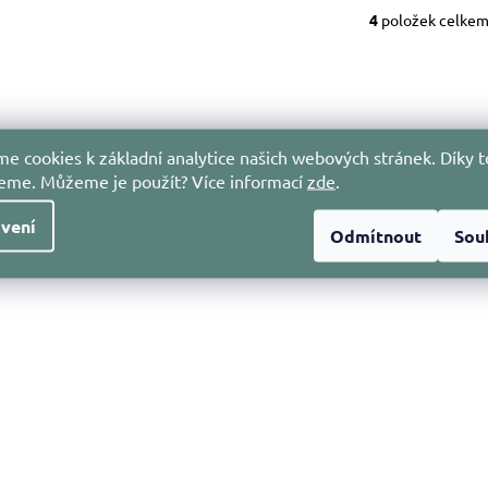
4
položek celke
O
v
l
á
d
a
e cookies k základní analytice našich webových stránek. Díky t
c
jeme. Můžeme je použít?
Více informací
zde
.
í
p
vení
Odmítnout
Sou
r
v
k
y
v
ý
p
i
s
u