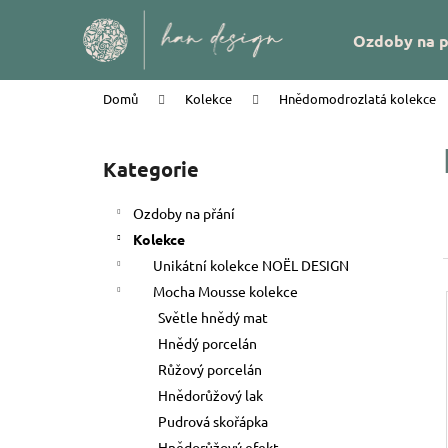
K
Přejít
na
o
Zpět
Zpět
Ozdoby na p
obsah
š
do
do
í
obchodu
obchodu
Domů
Kolekce
Hnědomodrozlatá kolekce
k
P
o
Kategorie
Přeskočit
s
kategorie
t
Ozdoby na přání
r
Kolekce
a
Unikátní kolekce NOËL DESIGN
n
Mocha Mousse kolekce
n
Světle hnědý mat
í
Hnědý porcelán
p
Růžový porcelán
a
Hnědorůžový lak
PEŘÍČKA NA SKŘIPCI HAN DESIGN
n
Pudrová skořápka
e
58 Kč
Hnědorůžový efekt