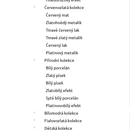
l
Červenozlatá kolekce
Červený mat
Zlatohnědý metalik
Tmavě červený lak
Tmavě zlatý metalik
Červený lak
Platinový metalik
Přírodní kolekce
Bílý porcelán
Zlatý písek
Bílý písek
Zlatobílý efekt
Sytě bílý porcelán
Platinovobílý efekt
Bílomodrá kolekce
Fialovozlatá kolekce
Dětská kolekce