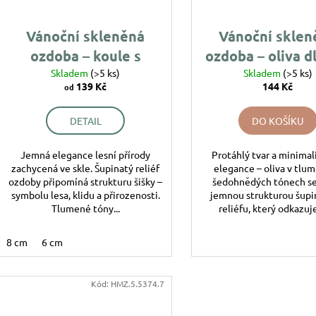
194 Kč
144 Kč
u
o
k
d
Vánoční skleněná
Vánoční sklen
t
u
ozdoba – koule s
ozdoba – oliva d
ů
k
motivem šupinaté
Skladem
(>5 ks)
s motivem šupi
Skladem
(>5 ks)
t
139 Kč
144 Kč
od
šišky
šišky
ů
DETAIL
DO KOŠÍKU
Jemná elegance lesní přírody
Protáhlý tvar a minimal
zachycená ve skle. Šupinatý reliéf
elegance – oliva v tlu
ozdoby připomíná strukturu šišky –
šedohnědých tónech se
symbolu lesa, klidu a přirozenosti.
jemnou strukturou šup
Tlumené tóny...
reliéfu, který odkazuje
8 cm
6 cm
Kód:
HMZ.5.5374.7