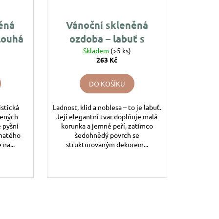
ěná
Vánoční skleněná
louhá
ozdoba – labuť s
naté
motivem šupinaté
Skladem
(>5 ks)
263 Kč
šišky
DO KOŠÍKU
istická
Ladnost, klid a noblesa – to je labuť.
mených
Její elegantní tvar doplňuje malá
 pyšní
korunka a jemné peří, zatímco
inatého
šedohnědý povrch se
 na...
strukturovaným dekorem...