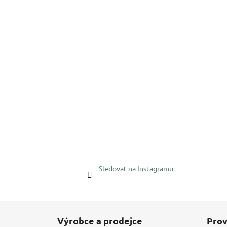
Sledovat na Instagramu
Z
á
Výrobce a prodejce
Prov