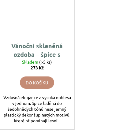
Vánoční skleněná
ozdoba – špice s
motivem šupinaté
Skladem
(>5 ks)
273 Kč
šišky
DO KOŠÍKU
Vzdušná elegance a vysoká noblesa
v jednom. Špice laděná do
šedohnědých tónů nese jemný
plastický dekor šupinatých motivů,
které připomínají lesní...