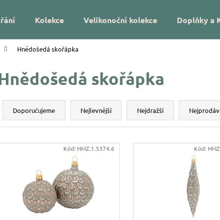
řání
Kolekce
Velikonoční kolekce
Doplňky a 
Hnědošedá skořápka
Co potřebujete najít?
Hnědošedá skořápka
HLEDAT
Ř
a
Doporučujeme
Nejlevnější
Nejdražší
Nejprodáv
z
Doporučujeme
e
V
n
Kód:
HMZ.1.5374.6
Kód:
HMZ
ý
í
p
p
i
r
s
o
DÁREK NA MÍRU – VÁNOČNÍ SKLENĚNÁ
VÁNOČNÍ SKLEN
p
OZDOBA SE JMÉNEM – HVĚZDIČKY
UKRYTÉ LÍSTKY
d
r