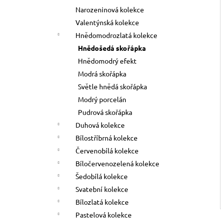
Narozeninová kolekce
Valentýnská kolekce
Hnědomodrozlatá kolekce
Hnědošedá skořápka
Hnědomodrý efekt
Modrá skořápka
Světle hnědá skořápka
Modrý porcelán
Pudrová skořápka
Duhová kolekce
Bílostříbrná kolekce
Červenobílá kolekce
Bíločervenozelená kolekce
Šedobílá kolekce
Svatební kolekce
Bílozlatá kolekce
Pastelová kolekce