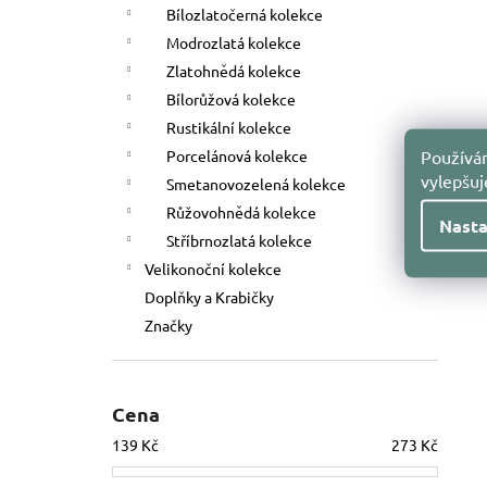
Bílozlatočerná kolekce
Modrozlatá kolekce
Zlatohnědá kolekce
Bílorůžová kolekce
Rustikální kolekce
Používám
Porcelánová kolekce
vylepšu
Smetanovozelená kolekce
Růžovohnědá kolekce
Nasta
Stříbrnozlatá kolekce
Velikonoční kolekce
Doplňky a Krabičky
Značky
Cena
139
Kč
273
Kč