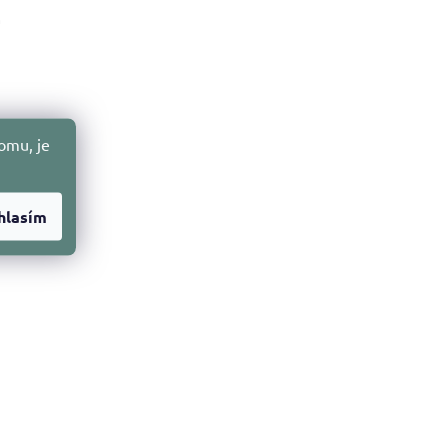
m
omu, je
hlasím