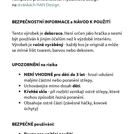
na
stránkách HAN Design.
BEZPEČNOSTNÍ INFORMACE a NÁVOD K POUŽITÍ
Tento výrobek je
dekorace
. Není určen jako hračka a nesmí
být používán k jiným účelům než k výzdobě interiéru.
Výrobek je
ručně vyráběný
- každý kus je originál a může
se mírně lišit tvarem, barvou nebo dekorem.
UPOZORNĚNÍ na rizika
NENÍ VHODNÉ pro děti do 3 let
- hrozí udušení
malými částmi nebo poranění střepy.
Uchovávejte mimo dosah
dětí
.
Křehké sklo
- při rozbití vznikají ostré střepy, které
mohou způsobit řezná poranění.
Obsahuje ostré části (závěsné háčky, kovové
úchyty)
BEZPEČNÉ používání:
Pouze pro vnitřní použití