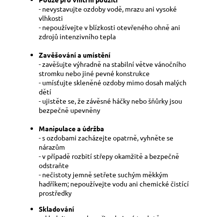
- nevystavujte ozdoby vodě, mrazu ani vysoké
vlhkosti
- nepoužívejte v blízkosti otevřeného ohně ani
zdrojů intenzivního tepla
Zavěšování a umístění
- zavěšujte výhradně na stabilní větve vánočního
stromku nebo jiné pevné konstrukce
- umísťujte skleněné ozdoby mimo dosah malých
dětí
- ujistěte se, že závěsné háčky nebo šňůrky jsou
bezpečně upevněny
Manipulace a údržba
- s ozdobami zacházejte opatrně, vyhněte se
nárazům
- v případě rozbití střepy okamžitě a bezpečně
odstraňte
- nečistoty jemně setřete suchým měkkým
hadříkem; nepoužívejte vodu ani chemické čistící
prostředky
Skladování