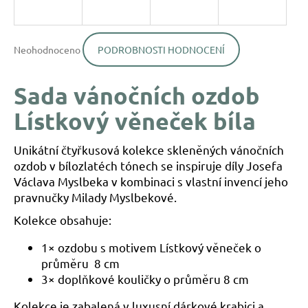
a
j
Průměrné
í
Neohodnoceno
PODROBNOSTI HODNOCENÍ
hodnocení
produktu
t
je
?
Sada vánočních ozdob
0,0
z
Lístkový věneček bíla
5
hvězdiček.
Unikátní čtyřkusová kolekce skleněných vánočních
HLEDAT
ozdob v bílozlatéch tónech se inspiruje díly Josefa
Václava Myslbeka v kombinaci s vlastní invencí jeho
pravnučky Milady Myslbekové.
D
Kolekce obsahuje:
o
p
1× ozdobu s motivem Lístkový věneček o
o
průměru 8 cm
r
3× doplňkové kouličky o průměru 8 cm
u
č
Kolekce je zabalená v luxusní dárkové krabici a