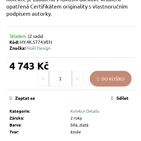
u
opatřená Certifikátem originality s vlastnoručním
j
podpisem autorky.
e
m
e
Skladem
(2 sada)
Kód:
MY.4K.5774.VEN
Značka:
Noël Design
VÁNOČNÍ
SKLENĚNÁ
OZDOBA
4 743 Kč
–
KOULE
Měrná
PŘÍRODNÍ
DO KOŠÍKU
cena:
KRESBA
139
Kč
Zeptat se
Sdílet
Kategorie
:
Kolekce Detaily
Záruka
:
2 roky
Barva
:
bílá, zlatá
Tvar
:
koule