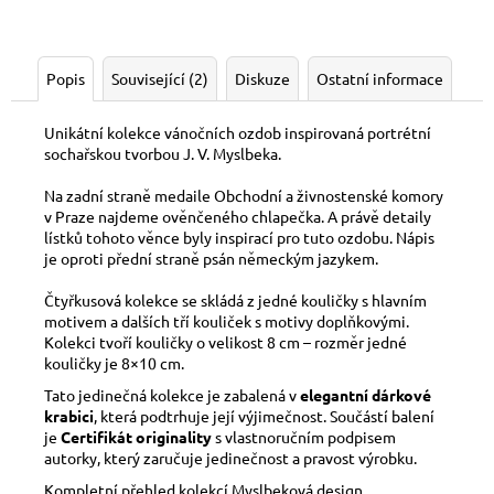
Popis
Související (2)
Diskuze
Ostatní informace
Unikátní kolekce vánočních ozdob inspirovaná portrétní
sochařskou tvorbou J. V. Myslbeka.
Na zadní straně medaile Obchodní a živnostenské komory
v Praze najdeme ověnčeného chlapečka. A právě detaily
lístků tohoto věnce byly inspirací pro tuto ozdobu. Nápis
je oproti přední straně psán německým jazykem.
Čtyřkusová kolekce se skládá z jedné kouličky s hlavním
motivem a dalších tří kouliček s motivy doplňkovými.
Kolekci tvoří kouličky o velikost 8 cm – rozměr jedné
kouličky je 8×10 cm.
Tato jedinečná kolekce je zabalená v
elegantní dárkové
krabici
, která podtrhuje její výjimečnost. Součástí balení
je
Certifikát originality
s vlastnoručním podpisem
autorky, který zaručuje jedinečnost a pravost výrobku.
Kompletní přehled kolekcí Myslbeková design