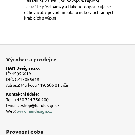
- skladujte v suchu, při pokojové teplotě
- chraňte před nárazy a tlakem - doporučuje se
uchovávat v původním obalu nebo v ochranných
krabicích s výplní
Z
á
Výrobce a prodejce
p
HAN Design s.r.o.
a
IČ: 15056619
t
DIČ: CZ15056619
Adresa: Markova 119, 506 01 Jičín
í
Kontaktní údaje:
Tel.: +420 724 750 900
E-mail: eshop@handesign.cz
Web:
www.handesign.cz
Provozní doba