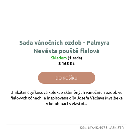
Sada vánočních ozdob - Palmyra –
Nevěsta pouště fialová
Skladem
(1 sada)
3 165 Kč
DO KOŠÍKU
Unikátní čtyřkusová kolekce skleněných vánočních ozdob ve
fialových tónech je inspirována díly Josefa Václava Myslbeka
v kombinaci s vlastní...
Kód:
MY.4K.4975.LASK.STR