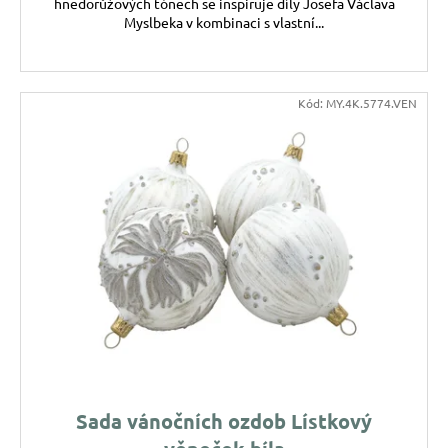
hnědorůžových tónech se inspiruje díly Josefa Václava
Myslbeka v kombinaci s vlastní...
Kód:
MY.4K.5774.VEN
Sada vánočních ozdob Lístkový