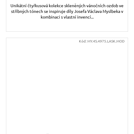
Unikátní čtyřkusová kolekce skleněných vánočních ozdob ve
stříbných tónech se inspiruje díly Josefa Václava Myslbeka v
kombinaci s vlastní invencí...
Kód:
MY.4S.4975.LASK.MOD