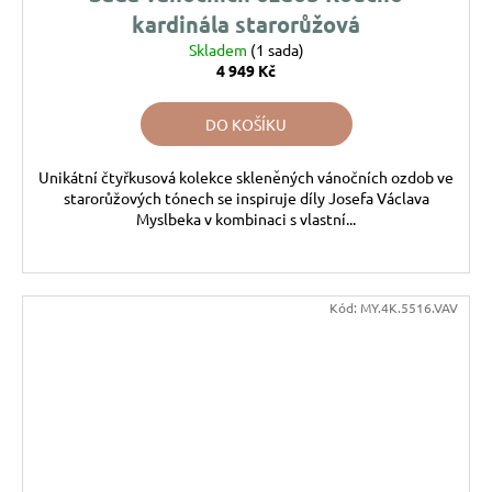
kardinála starorůžová
Skladem
(1 sada)
4 949 Kč
DO KOŠÍKU
Unikátní čtyřkusová kolekce skleněných vánočních ozdob ve
starorůžových tónech se inspiruje díly Josefa Václava
Myslbeka v kombinaci s vlastní...
Kód:
MY.4K.5516.VAV