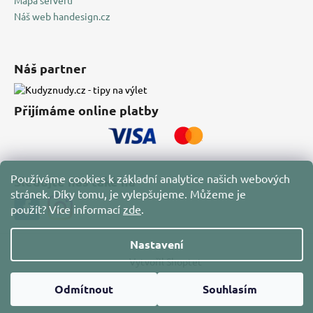
Náš web handesign.cz
Náš partner
Přijímáme online platby
Používáme cookies k základní analytice našich webových
Sledujte nás také na
stránek. Díky tomu, je vylepšujeme. Můžeme je
použít?
Více informací
zde
.
Nastavení
Vytvořil Shoptet
Copyright 2026
HAN Design
. Všechna práva vyhrazena.
Odmítnout
Souhlasím