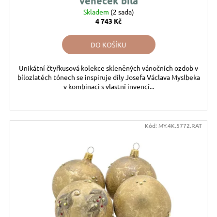
věneček bíla
Skladem
(2 sada)
4 743 Kč
DO KOŠÍKU
Unikátní čtyřkusová kolekce skleněných vánočních ozdob v
bílozlatéch tónech se inspiruje díly Josefa Václava Myslbeka
v kombinaci s vlastní invencí...
Kód:
MY.4K.5772.RAT