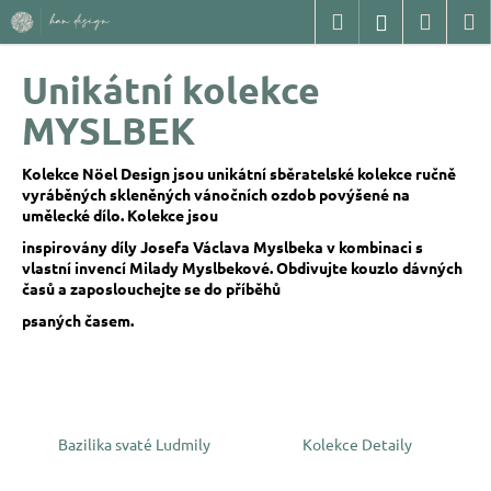
K
Přejít
Hledat
Nákup
M
Přihlášení
na
o
Zpět
Zpět
obsah
košík
š
Unikátní kolekce
í
C
MYSLBEK
k
o
p
Kolekce Nöel Design jsou unikátní sběratelské kolekce ručně
vyráběných skleněných vánočních ozdob povýšené na
o
umělecké dílo. Kolekce jsou
t
inspirovány
díly Josefa Václava Myslbeka v kombinaci s
ř
vlastní invencí Milady Myslbekové. Obdivujte kouzlo dávných
e
časů a zaposlouchejte se do příběhů
b
psaných časem.
u
j
e
t
Bazilika svaté Ludmily
Kolekce Detaily
e
n