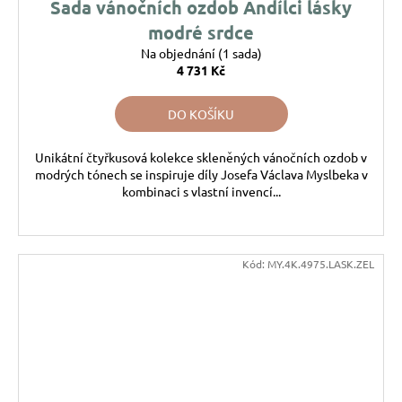
Sada vánočních ozdob Andílci lásky
modré srdce
Na objednání
(1 sada)
4 731 Kč
DO KOŠÍKU
Unikátní čtyřkusová kolekce skleněných vánočních ozdob v
modrých tónech se inspiruje díly Josefa Václava Myslbeka v
kombinaci s vlastní invencí...
Kód:
MY.4K.4975.LASK.ZEL