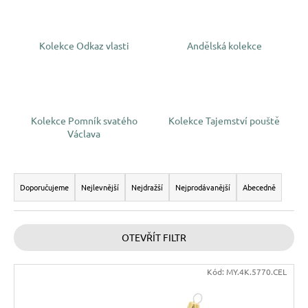
a
j
Kolekce Odkaz vlasti
Andělská kolekce
í
t
?
Kolekce Pomník svatého
Kolekce Tajemství pouště
Václava
HLEDAT
Ř
a
Doporučujeme
Nejlevnější
Nejdražší
Nejprodávanější
Abecedně
z
D
e
o
OTEVŘÍT FILTR
n
p
í
o
V
Kód:
MY.4K.5770.CEL
r
p
ý
u
r
p
č