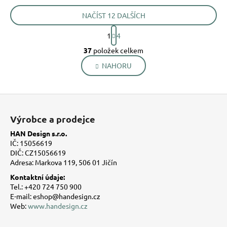
NAČÍST 12 DALŠÍCH
S
1
4
t
O
r
37
položek celkem
v
á
NAHORU
l
n
k
á
o
d
v
Z
a
á
á
c
n
Výrobce a prodejce
í
p
í
p
HAN Design s.r.o.
a
IČ: 15056619
r
t
DIČ: CZ15056619
v
Adresa: Markova 119, 506 01 Jičín
í
k
Kontaktní údaje:
y
Tel.: +420 724 750 900
v
E-mail: eshop@handesign.cz
ý
Web:
www.handesign.cz
p
i