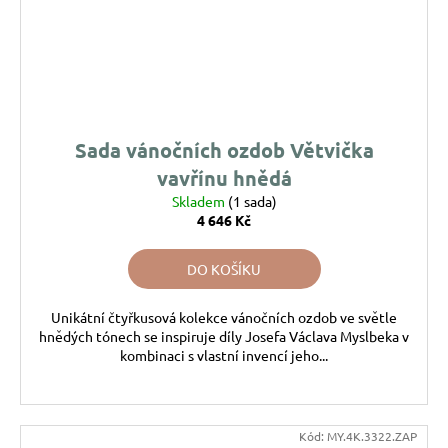
Sada vánočních ozdob Větvička
vavřínu hnědá
Skladem
(1 sada)
4 646 Kč
DO KOŠÍKU
Unikátní čtyřkusová kolekce vánočních ozdob ve světle
hnědých tónech se inspiruje díly Josefa Václava Myslbeka v
kombinaci s vlastní invencí jeho...
Kód:
MY.4K.3322.ZAP