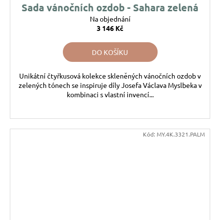
Sada vánočních ozdob - Sahara zelená
Na objednání
3 146 Kč
DO KOŠÍKU
Unikátní čtyřkusová kolekce skleněných vánočních ozdob v
zelených tónech se inspiruje díly Josefa Václava Myslbeka v
kombinaci s vlastní invencí...
Kód:
MY.4K.3321.PALM