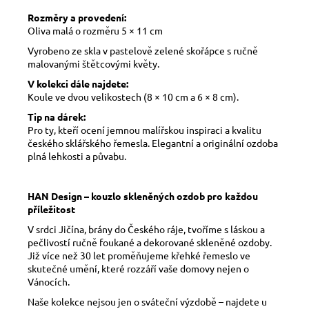
Rozměry a provedení:
Oliva malá o rozměru 5 × 11 cm
Vyrobeno ze skla v pastelově zelené skořápce s ručně
malovanými štětcovými květy.
V kolekci dále najdete:
Koule ve dvou velikostech (8 × 10 cm a 6 × 8 cm).
Tip na dárek:
Pro ty, kteří ocení jemnou malířskou inspiraci a kvalitu
českého sklářského řemesla. Elegantní a originální ozdoba
plná lehkosti a půvabu.
HAN Design – kouzlo skleněných ozdob pro každou
příležitost
V srdci Jičína, brány do Českého ráje, tvoříme s láskou a
pečlivostí ručně foukané a dekorované skleněné ozdoby.
Již více než 30 let proměňujeme křehké řemeslo ve
skutečné umění, které rozzáří vaše domovy nejen o
Vánocích.
Naše kolekce nejsou jen o sváteční výzdobě – najdete u