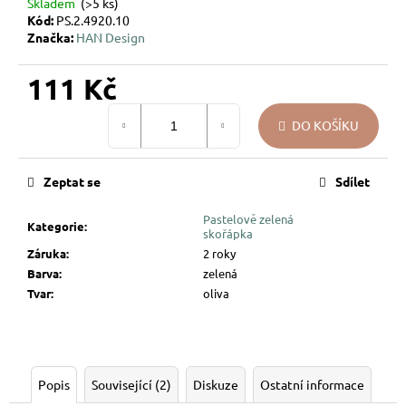
Skladem
(>5 ks)
u
Kód:
PS.2.4920.10
j
Značka:
HAN Design
e
m
111 Kč
e
Měrná
DO KOŠÍKU
cena:
VÁNOČNÍ
SKLENĚNÁ
OZDOBA
Zeptat se
Sdílet
–
KOULE
Pastelově zelená
UKRYTÉ
Kategorie
:
skořápka
LÍSTKY
Záruka
:
2 roky
144
Barva
:
zelená
Kč
Tvar
:
oliva
Popis
Související (2)
Diskuze
Ostatní informace