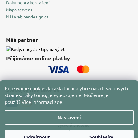
Dokumenty ke stažení
Mapa serveru
Náš web handesign.cz
Náš partner
Přijímáme online platby
Používáme cookies k základní analytice našich webových
Sledujte nás také na
stránek. Díky tomu, je vylepšujeme. Můžeme je
použít?
Více informací
zde
.
Nastavení
Vytvořil Shoptet
Copyright 2026
HAN Design
. Všechna práva vyhrazena.
Odmítnout
Souhlasím