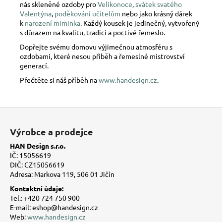
nás skleněné ozdoby pro
Velikonoce
,
svátek svatého
Valentýna
,
poděkování učitelům
nebo jako krásný dárek
k
narození miminka
. Každý kousek je jedinečný, vytvořený
s důrazem na kvalitu, tradici a poctivé řemeslo.
Dopřejte svému domovu výjimečnou atmosféru s
ozdobami, které nesou příběh a řemeslné mistrovství
generací.
Přečtěte si náš příběh na
www.handesign.cz
.
Z
á
Výrobce a prodejce
p
HAN Design s.r.o.
a
IČ: 15056619
t
DIČ: CZ15056619
Adresa: Markova 119, 506 01 Jičín
í
Kontaktní údaje:
Tel.: +420 724 750 900
E-mail: eshop@handesign.cz
Web:
www.handesign.cz