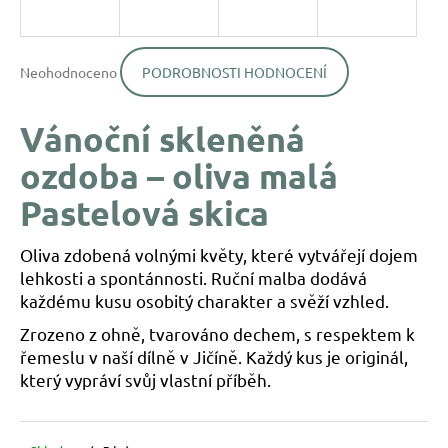
a
j
Průměrné
í
Neohodnoceno
PODROBNOSTI HODNOCENÍ
hodnocení
produktu
t
je
?
Vánoční skleněná
0,0
z
ozdoba – oliva malá
5
hvězdiček.
Pastelová skica
HLEDAT
Oliva zdobená volnými květy, které vytvářejí dojem
lehkosti a spontánnosti. Ruční malba dodává
každému kusu osobitý charakter a svěží vzhled.
D
Zrozeno z ohně, tvarováno dechem, s respektem k
o
p
řemeslu v naší dílně v Jičíně. Každý kus je originál,
o
který vypráví svůj vlastní příběh.
r
u
č