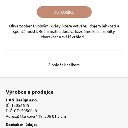
DO KOŠÍKU
Oliva zdobená volnými květy, které vytvářejí dojem lehkosti a
spontánnosti. Ruční malba dodává každému kusu osobitý
charakter a svěží vzhled....
2
položek celkem
O
v
l
Z
á
á
Výrobce a prodejce
d
p
a
HAN Design s.r.o.
a
c
IČ: 15056619
t
í
DIČ: CZ15056619
Adresa: Markova 119, 506 01 Jičín
í
p
r
Kontaktní údaje: