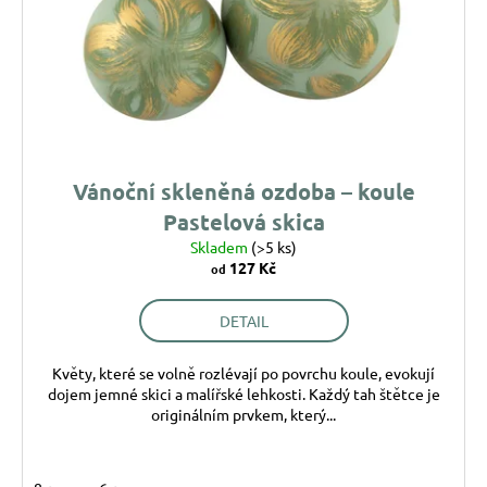
r
t
a
o
ů
j
d
í
u
t
k
?
t
ů
Vánoční skleněná ozdoba – koule
Pastelová skica
Skladem
(>5 ks)
HLEDAT
127 Kč
od
DETAIL
D
o
Květy, které se volně rozlévají po povrchu koule, evokují
p
dojem jemné skici a malířské lehkosti. Každý tah štětce je
o
originálním prvkem, který...
r
u
č