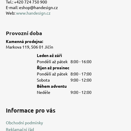
v
Tel.: +420 724 750 900
E-mail: eshop@handesign.cz
k
Web:
www.handesign.cz
y
v
ý
Provozní doba
p
i
Kamenná prodejna:
s
Markova 119, 506 01 Jičín
u
Leden až září
Pondělí až pátek
8:00 - 16:00
Říjen až prosinec
Pondělí až pátek
8:00 - 17:00
Sobota
9:00 - 12:00
Během adventu
Neděle
9:00 - 12:00
Informace pro vás
Obchodní podmínky
Reklamační řád