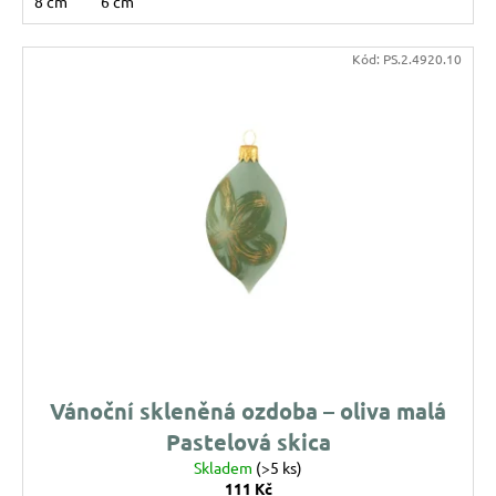
8 cm
6 cm
u
j
Kód:
PS.2.4920.10
e
m
e
VÁNOČNÍ
SKLENĚNÁ
OZDOBA
–
KOULE
PŘÍRODNÍ
KRESBA
139
Kč
Vánoční skleněná ozdoba – oliva malá
Pastelová skica
Skladem
(>5 ks)
111 Kč