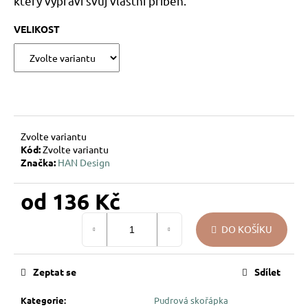
který vypráví svůj vlastní příběh.
u
j
VELIKOST
e
m
e
PEŘÍČKA
NA
Zvolte variantu
SKŘIPCI
HAN
Kód:
Zvolte variantu
DESIGN
Značka:
HAN Design
58
Kč
od
136 Kč
Měrná
DO KOŠÍKU
cena:
Zeptat se
Sdílet
Kategorie
:
Pudrová skořápka