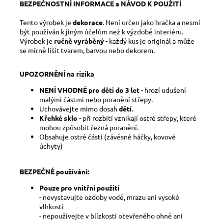
BEZPEČNOSTNÍ INFORMACE a NÁVOD K POUŽITÍ
Tento výrobek je
dekorace
. Není určen jako hračka a nesmí
být používán k jiným účelům než k výzdobě interiéru.
Výrobek je
ručně vyráběný
- každý kus je originál a může
se mírně lišit tvarem, barvou nebo dekorem.
UPOZORNĚNÍ na rizika
NENÍ VHODNÉ pro děti do 3 let
- hrozí udušení
malými částmi nebo poranění střepy.
Uchovávejte mimo dosah
dětí
.
Křehké sklo
- při rozbití vznikají ostré střepy, které
mohou způsobit řezná poranění.
Obsahuje ostré části (závěsné háčky, kovové
úchyty)
BEZPEČNÉ používání:
Pouze pro vnitřní použití
- nevystavujte ozdoby vodě, mrazu ani vysoké
vlhkosti
- nepoužívejte v blízkosti otevřeného ohně ani