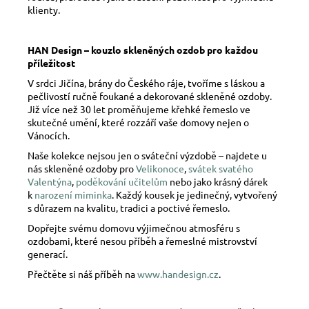
klienty.
HAN Design – kouzlo skleněných ozdob pro každou
příležitost
V srdci Jičína, brány do Českého ráje, tvoříme s láskou a
pečlivostí ručně foukané a dekorované skleněné ozdoby.
Již více než 30 let proměňujeme křehké řemeslo ve
skutečné umění, které rozzáří vaše domovy nejen o
Vánocích.
Naše kolekce nejsou jen o sváteční výzdobě – najdete u
nás skleněné ozdoby pro
Velikonoce
,
svátek svatého
Valentýna
,
poděkování učitelům
nebo jako krásný dárek
k
narození miminka
. Každý kousek je jedinečný, vytvořený
s důrazem na kvalitu, tradici a poctivé řemeslo.
Dopřejte svému domovu výjimečnou atmosféru s
ozdobami, které nesou příběh a řemeslné mistrovství
generací.
Přečtěte si náš příběh na
www.handesign.cz
.