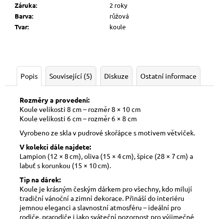
Záruka
:
2 roky
Barva
:
růžová
Tvar
:
koule
Popis
Související (5)
Diskuze
Ostatní informace
Rozměry a provedení:
Koule velikosti 8 cm – rozměr 8 × 10 cm
Koule velikosti 6 cm – rozměr 6 × 8 cm
Vyrobeno ze skla v pudrové skořápce s motivem větviček.
V kolekci dále najdete:
Lampion (12 × 8 cm), oliva (15 × 4 cm), špice (28 × 7 cm) a
labuť s korunkou (15 × 10 cm).
Tip na dárek:
Koule je krásným českým dárkem pro všechny, kdo milují
tradiční vánoční a zimní dekorace. Přináší do interiéru
jemnou eleganci a slavnostní atmosféru – ideální pro
rodiče, prarodiče i jako sváteční pozornost pro výjimečné