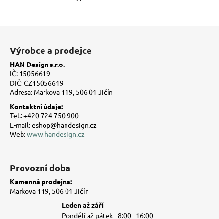
Z
á
Výrobce a prodejce
p
HAN Design s.r.o.
a
IČ: 15056619
t
DIČ: CZ15056619
Adresa: Markova 119, 506 01 Jičín
í
Kontaktní údaje:
Tel.: +420 724 750 900
E-mail: eshop@handesign.cz
Web:
www.handesign.cz
Provozní doba
Kamenná prodejna:
Markova 119, 506 01 Jičín
Leden až září
Pondělí až pátek
8:00 - 16:00