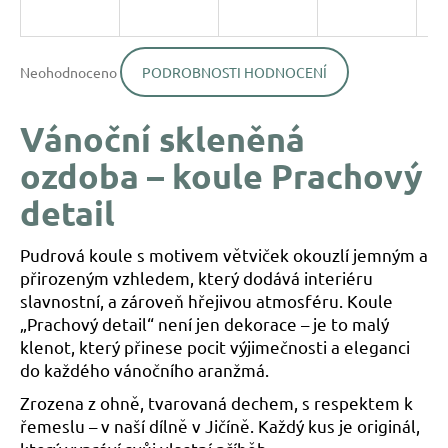
a
j
Průměrné
í
Neohodnoceno
PODROBNOSTI HODNOCENÍ
hodnocení
produktu
t
je
?
Vánoční skleněná
0,0
z
ozdoba – koule Prachový
5
hvězdiček.
detail
HLEDAT
Pudrová koule s motivem větviček okouzlí jemným a
přirozeným vzhledem, který dodává interiéru
slavnostní, a zároveň hřejivou atmosféru. Koule
D
„Prachový detail“ není jen dekorace – je to malý
o
klenot, který přinese pocit výjimečnosti a eleganci
p
do každého vánočního aranžmá.
o
r
Zrozena z ohně, tvarovaná dechem, s respektem k
u
řemeslu – v naší dílně v Jičíně. Každý kus je originál,
č