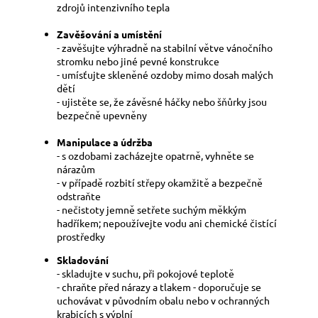
zdrojů intenzivního tepla
Zavěšování a umístění
- zavěšujte výhradně na stabilní větve vánočního
stromku nebo jiné pevné konstrukce
- umísťujte skleněné ozdoby mimo dosah malých
dětí
- ujistěte se, že závěsné háčky nebo šňůrky jsou
bezpečně upevněny
Manipulace a údržba
- s ozdobami zacházejte opatrně, vyhněte se
nárazům
- v případě rozbití střepy okamžitě a bezpečně
odstraňte
- nečistoty jemně setřete suchým měkkým
hadříkem; nepoužívejte vodu ani chemické čistící
prostředky
Skladování
- skladujte v suchu, při pokojové teplotě
- chraňte před nárazy a tlakem - doporučuje se
uchovávat v původním obalu nebo v ochranných
krabicích s výplní