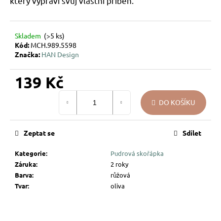
který vypráví svůj vlastní příběh.
u
j
e
Skladem
(>5 ks)
m
Kód:
MCH.989.5598
e
Značka:
HAN Design
139 Kč
VÁNOČNÍ
SKLENĚNÁ
Měrná
OZDOBA
DO KOŠÍKU
cena:
–
KOULE
PŘÍRODNÍ
KRESBA
Zeptat se
Sdílet
139
Kategorie
:
Pudrová skořápka
Kč
Záruka
:
2 roky
Barva
:
růžová
Tvar
:
oliva