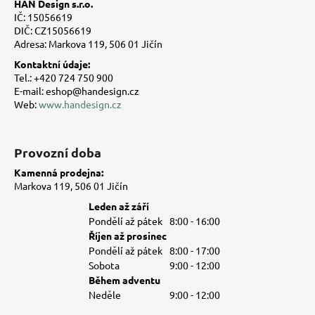
HAN Design s.r.o.
a
IČ: 15056619
t
DIČ: CZ15056619
Adresa: Markova 119, 506 01 Jičín
í
Kontaktní údaje:
Tel.: +420 724 750 900
E-mail: eshop@handesign.cz
Web:
www.handesign.cz
Provozní doba
Kamenná prodejna:
Markova 119, 506 01 Jičín
Leden až září
Pondělí až pátek
8:00 - 16:00
Říjen až prosinec
Pondělí až pátek
8:00 - 17:00
Sobota
9:00 - 12:00
Během adventu
Neděle
9:00 - 12:00