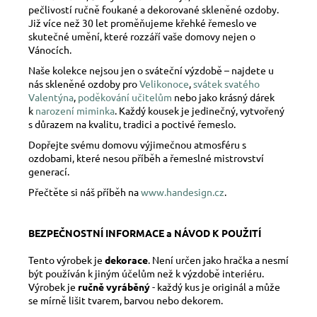
pečlivostí ručně foukané a dekorované skleněné ozdoby.
Již více než 30 let proměňujeme křehké řemeslo ve
skutečné umění, které rozzáří vaše domovy nejen o
Vánocích.
Naše kolekce nejsou jen o sváteční výzdobě – najdete u
nás skleněné ozdoby pro
Velikonoce
,
svátek svatého
Valentýna
,
poděkování učitelům
nebo jako krásný dárek
k
narození miminka
. Každý kousek je jedinečný, vytvořený
s důrazem na kvalitu, tradici a poctivé řemeslo.
Dopřejte svému domovu výjimečnou atmosféru s
ozdobami, které nesou příběh a řemeslné mistrovství
generací.
Přečtěte si náš příběh na
www.handesign.cz
.
BEZPEČNOSTNÍ INFORMACE a NÁVOD K POUŽITÍ
Tento výrobek je
dekorace
. Není určen jako hračka a nesmí
být používán k jiným účelům než k výzdobě interiéru.
Výrobek je
ručně vyráběný
- každý kus je originál a může
se mírně lišit tvarem, barvou nebo dekorem.