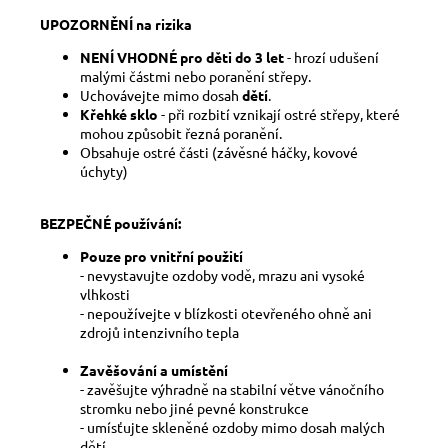
UPOZORNĚNÍ na rizika
NENÍ VHODNÉ pro děti do 3 let
- hrozí udušení
malými částmi nebo poranění střepy.
Uchovávejte mimo dosah
dětí
.
Křehké sklo
- při rozbití vznikají ostré střepy, které
mohou způsobit řezná poranění.
Obsahuje ostré části (závěsné háčky, kovové
úchyty)
BEZPEČNÉ používání:
Pouze pro vnitřní použití
- nevystavujte ozdoby vodě, mrazu ani vysoké
vlhkosti
- nepoužívejte v blízkosti otevřeného ohně ani
zdrojů intenzivního tepla
Zavěšování a umístění
- zavěšujte výhradně na stabilní větve vánočního
stromku nebo jiné pevné konstrukce
- umísťujte skleněné ozdoby mimo dosah malých
dětí