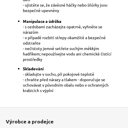
- ujistěte se, že závěsné háčky nebo šňůrky jsou
bezpečně upevněny
Manipulace a údržba
- s ozdobami zacházejte opatrně, vyhněte se
nárazům
- v případě rozbití střepy okamžitě a bezpečně
odstraňte
- nečistoty jemně setřete suchým měkkým
hadříkem; nepoužívejte vodu ani chemické čistící
prostředky
Skladování
- skladujte v suchu, při pokojové teplotě
- chraňte před nárazy a tlakem - doporučuje se
uchovávat v původním obalu nebo v ochranných
krabicích s výplní
Z
á
Výrobce a prodejce
p