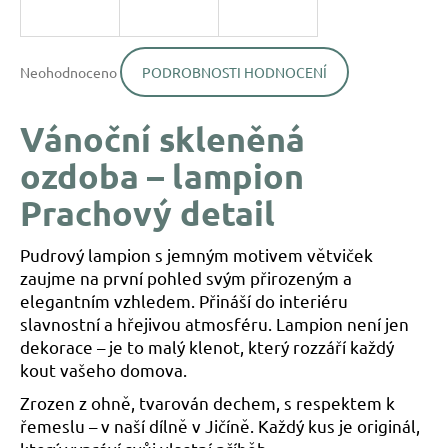
a
j
Průměrné
í
Neohodnoceno
PODROBNOSTI HODNOCENÍ
hodnocení
produktu
t
je
?
Vánoční skleněná
0,0
z
ozdoba – lampion
5
hvězdiček.
Prachový detail
HLEDAT
Pudrový lampion s jemným motivem větviček
zaujme na první pohled svým přirozeným a
elegantním vzhledem. Přináší do interiéru
D
slavnostní a hřejivou atmosféru. Lampion není jen
o
dekorace – je to malý klenot, který rozzáří každý
p
kout vašeho domova.
o
r
Zrozen z ohně, tvarován dechem, s respektem k
u
řemeslu – v naší dílně v Jičíně. Každý kus je originál,
č