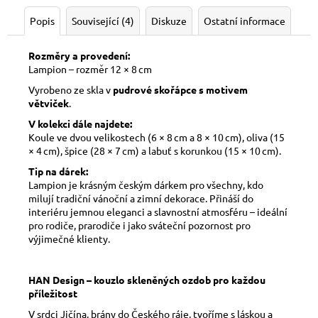
Popis
Související (4)
Diskuze
Ostatní informace
Rozměry a provedení:
Lampion – rozměr 12 × 8 cm
Vyrobeno ze skla v
pudrové skořápce s motivem
větviček
.
V kolekci dále najdete:
Koule ve dvou velikostech (6 × 8 cm a 8 × 10 cm), oliva (15
× 4 cm), špice (28 × 7 cm) a labuť s korunkou (15 × 10 cm).
Tip na dárek:
Lampion je krásným českým dárkem pro všechny, kdo
milují tradiční vánoční a zimní dekorace. Přináší do
interiéru jemnou eleganci a slavnostní atmosféru – ideální
pro rodiče, prarodiče i jako sváteční pozornost pro
výjimečné klienty.
HAN Design – kouzlo skleněných ozdob pro každou
příležitost
V srdci Jičína, brány do Českého ráje, tvoříme s láskou a