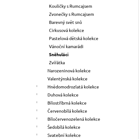
Kouličky s Rumcajsem
Zvonečky s Rumcajsem
Barevný svět snů
Cirkusová kolekce
Pastelová dětská kolekce
Vánoční kamarádi
Sněhuláci
Zvířátka
Narozeninová kolekce
Valentýnská kolekce
Hnědomodrozlatá kolekce
Duhová kolekce
Bílostříbrná kolekce
Červenobílá kolekce
Bíločervenozelená kolekce
Šedobílá kolekce
Svatební kolekce