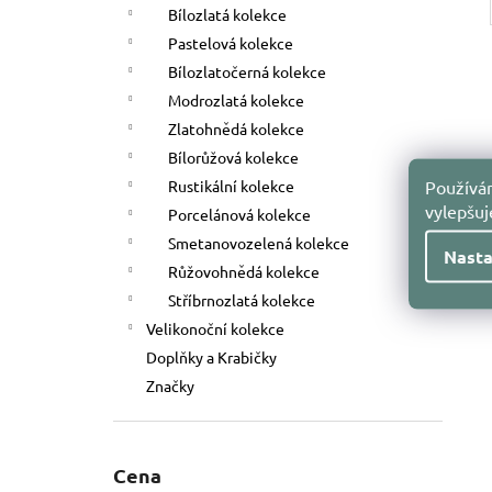
Bílozlatá kolekce
Pastelová kolekce
Bílozlatočerná kolekce
Modrozlatá kolekce
Zlatohnědá kolekce
Bílorůžová kolekce
Používám
Rustikální kolekce
vylepšu
Porcelánová kolekce
Smetanovozelená kolekce
Nasta
Růžovohnědá kolekce
Stříbrnozlatá kolekce
Velikonoční kolekce
Doplňky a Krabičky
Značky
Cena