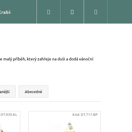
Hledat
Přihlášení
Nákupní
Krabičky
Prodejna
Kontakty
Blog
Značk
košík
e malý příběh, který zahřeje na duši a dodá vánoční
anější
Abecedně
:
DT.939.KL
Kód:
DT.717.BP
ĚNÁ OZDOBA – KOULE