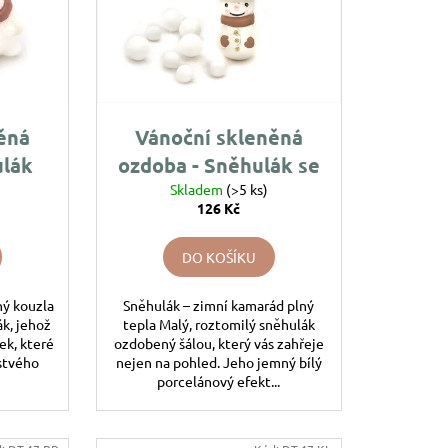
ěná
Vánoční skleněná
ulák
ozdoba - Sněhulák se
ný
Skladem
šálou
(>5 ks)
126 Kč
DO KOŠÍKU
ný kouzla
Sněhulák – zimní kamarád plný
ák, jehož
tepla Malý, roztomilý sněhulák
ek, které
ozdobený šálou, který vás zahřeje
rstvého
nejen na pohled. Jeho jemný bílý
porcelánový efekt...