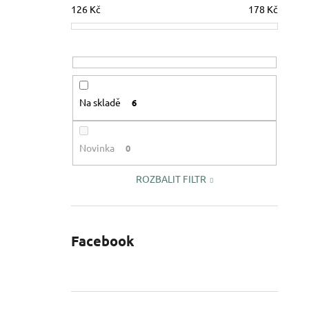
126
Kč
178
Kč
Na skladě
6
Novinka
0
ROZBALIT FILTR
Facebook