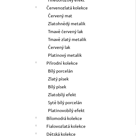
l
Červenozlatá kolekce
Červený mat
Zlatohnědý metalik
Tmavě červený lak
Tmavě zlatý metalik
Červený lak
Platinový metalik
Přírodní kolekce
Bílý porcelán
Zlatý písek
Bílý písek
Zlatobílý efekt
Sytě bílý porcelán
Platinovobílý efekt
Bílomodrá kolekce
Fialovozlatá kolekce
Dětská kolekce