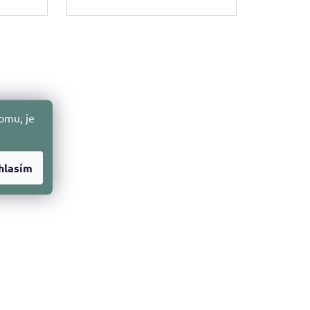
m
omu, je
hlasím