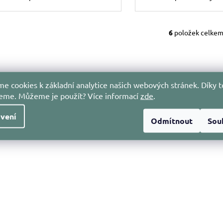
6
položek celke
O
v
l
á
d
e cookies k základní analytice našich webových stránek. Díky t
a
jeme. Můžeme je použít?
Více informací
zde
.
c
í
vení
Odmítnout
Sou
p
r
v
k
y
v
ý
p
i