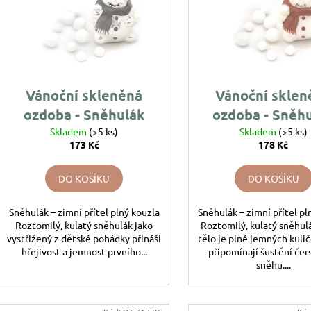
i
194 Kč
144 Kč
r
s
o
p
d
r
u
o
k
d
Vánoční skleněná
Vánoční sklen
t
u
ozdoba - Sněhulák
ozdoba - Sněh
ů
k
Skladem
buclatý
(>5 ks)
buclatý plně
Skladem
(>5 ks)
t
173 Kč
178 Kč
kuličkami
ů
DO KOŠÍKU
DO KOŠÍKU
Sněhulák – zimní přítel plný kouzla
Sněhulák – zimní přítel pl
Roztomilý, kulatý sněhulák jako
Roztomilý, kulatý sněhul
vystřižený z dětské pohádky přináší
tělo je plné jemných kulič
hřejivost a jemnost prvního...
připomínají šustění če
sněhu....