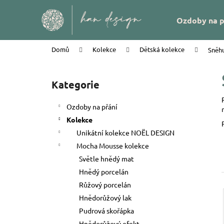
K
Přejít
na
o
Zpět
Zpět
Ozdoby na p
obsah
š
do
do
í
obchodu
obchodu
Domů
Kolekce
Dětská kolekce
Sněhu
k
P
o
Kategorie
Přeskočit
s
kategorie
t
Ozdoby na přání
r
Kolekce
a
Unikátní kolekce NOËL DESIGN
n
Mocha Mousse kolekce
n
Světle hnědý mat
í
Hnědý porcelán
p
Růžový porcelán
a
Hnědorůžový lak
PEŘÍČKA NA SKŘIPCI HAN DESIGN
n
Pudrová skořápka
e
58 Kč
Hnědorůžový efekt