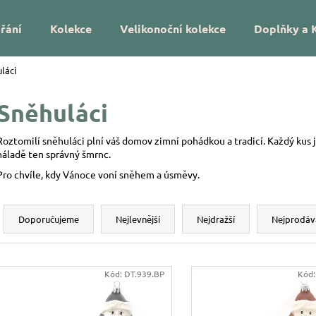
řání
Kolekce
Velikonoční kolekce
Doplňky a 
láci
Co potřebujete najít?
Sněhuláci
HLEDAT
Roztomilí sněhuláci plní váš domov zimní pohádkou a tradicí. Každý kus j
náladě ten správný šmrnc.
Pro chvíle, kdy Vánoce voní sněhem a úsměvy.
Doporučujeme
Ř
a
Doporučujeme
Nejlevnější
Nejdražší
Nejprodáv
z
e
V
n
Kód:
DT.939.BP
Kód
ý
DÁREK NA MÍRU – VÁNOČNÍ SKLENĚNÁ
VÁNOČNÍ SKLEN
í
p
OZDOBA SE JMÉNEM – HVĚZDIČKY
UKRYTÉ LÍSTKY
p