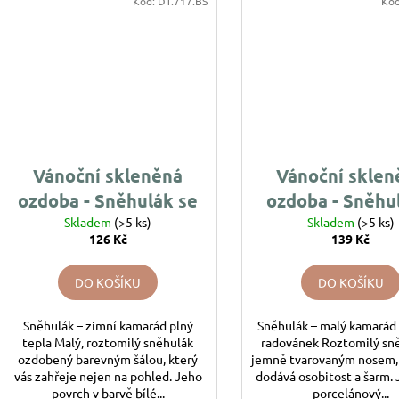
Kód:
DT.717.BS
Kó
Vánoční skleněná
Vánoční sklen
ozdoba - Sněhulák se
ozdoba - Sněhu
Skladem
šálou
(>5 ks)
Skladem
nosem
(>5 ks)
126 Kč
139 Kč
DO KOŠÍKU
DO KOŠÍKU
Sněhulák – zimní kamarád plný
Sněhulák – malý kamarád
tepla Malý, roztomilý sněhulák
radovánek Roztomilý sně
ozdobený barevným šálou, který
jemně tvarovaným nosem,
vás zahřeje nejen na pohled. Jeho
dodává osobitost a šarm. 
povrch v barvě bílé...
porcelánový...