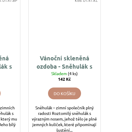
d:
DT.47.BP
Kód:
DT.47.KL
ěná
Vánoční skleněná
lák s
ozdoba - Sněhulák s
nosem plněný
Skladem
(4 ks)
142 Kč
kuličkami
DO KOŠÍKU
 zimních
Sněhulák – zimní společník plný
hulák s
radosti Roztomilý sněhulák s
 který mu
výrazným nosem, jehož tělo je plné
Jeho bílý
jemných kuliček, které připomínají
šustění...