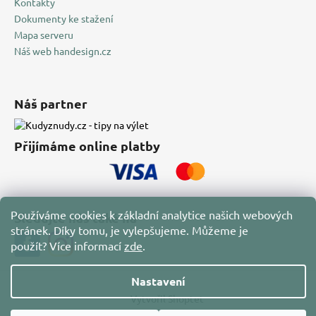
Kontakty
Dokumenty ke stažení
Mapa serveru
Náš web handesign.cz
Náš partner
Přijímáme online platby
Používáme cookies k základní analytice našich webových
Sledujte nás také na
stránek. Díky tomu, je vylepšujeme. Můžeme je
použít?
Více informací
zde
.
Nastavení
Vytvořil Shoptet