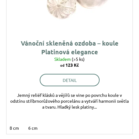
o
ů
a
d
j
u
í
k
t
t
?
ů
Vánoční skleněná ozdoba – koule
Platinová elegance
Skladem
(>5 ks)
123 Kč
od
HLEDAT
DETAIL
Jemný reliéf klásků a vějířů se vine po povrchu koule v
D
odstínu stříbrnorůžového porcelánu a vytváří harmonii světla
o
a tvaru. Hladký lesk platiny...
p
o
r
8 cm
6 cm
u
č