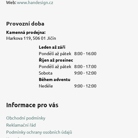
Web:
www.handesign.cz
y
v
ý
Provozní doba
p
i
Kamenná prodejna:
s
Markova 119, 506 01 Jičín
u
Leden až září
Pondělí až pátek
8:00 - 16:00
Říjen až prosinec
Pondělí až pátek
8:00 - 17:00
Sobota
9:00 - 12:00
Během adventu
Neděle
9:00 - 12:00
Informace pro vás
Obchodní podmínky
Reklamační řád
Podmínky ochrany osobních údajů