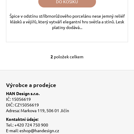
DO KOŠÍKU
Špice v odstínu stříbrnorůžového porcelánu nese jemný reliéf
klásků a vějířů, který vytváří elegantní hru světla a stínů. Lesk
platiny dodává...
2
položek celkem
O
v
l
Z
á
á
Výrobce a prodejce
d
p
a
HAN Design s.r.o.
a
c
IČ: 15056619
t
í
DIČ: CZ15056619
Adresa: Markova 119, 506 01 Jičín
í
p
r
Kontaktní údaje:
v
Tel.: +420 724 750 900
E-mail: eshop@handesign.cz
k