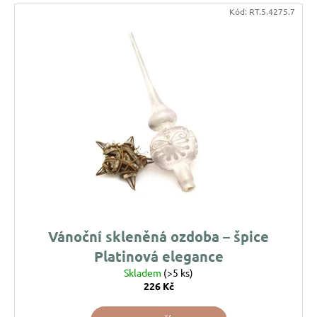
u
Kód:
RT.5.4275.7
j
e
m
e
PEŘÍČKA
NA
SKŘIPCI
HAN
DESIGN
58
Kč
Vánoční skleněná ozdoba – špice
Platinová elegance
Skladem
(>5 ks)
226 Kč