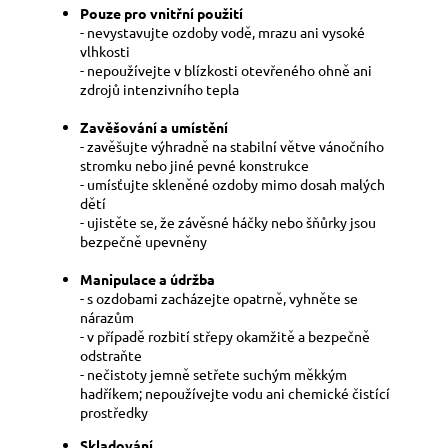
Pouze pro vnitřní použití
- nevystavujte ozdoby vodě, mrazu ani vysoké
vlhkosti
- nepoužívejte v blízkosti otevřeného ohně ani
zdrojů intenzivního tepla
Zavěšování a umístění
- zavěšujte výhradně na stabilní větve vánočního
stromku nebo jiné pevné konstrukce
- umísťujte skleněné ozdoby mimo dosah malých
dětí
- ujistěte se, že závěsné háčky nebo šňůrky jsou
bezpečně upevněny
Manipulace a údržba
- s ozdobami zacházejte opatrně, vyhněte se
nárazům
- v případě rozbití střepy okamžitě a bezpečně
odstraňte
- nečistoty jemně setřete suchým měkkým
hadříkem; nepoužívejte vodu ani chemické čistící
prostředky
Skladování