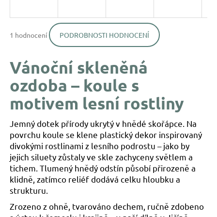
a
j
Průměrné
í
1 hodnocení
PODROBNOSTI HODNOCENÍ
hodnocení
produktu
t
je
?
Vánoční skleněná
5,0
z
ozdoba – koule s
5
hvězdiček.
motivem lesní rostliny
HLEDAT
Jemný dotek přírody ukrytý v hnědé skořápce. Na
povrchu koule se klene plastický dekor inspirovaný
divokými rostlinami z lesního podrostu – jako by
D
jejich siluety zůstaly ve skle zachyceny světlem a
o
tichem. Tlumený hnědý odstín působí přirozeně a
p
klidně, zatímco reliéf dodává celku hloubku a
o
strukturu.
r
u
Zrozeno z ohně, tvarováno dechem, ručně zdobeno
č