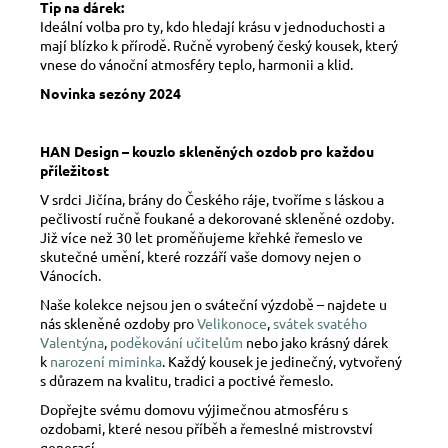
Tip na dárek:
Ideální volba pro ty, kdo hledají krásu v jednoduchosti a
mají blízko k přírodě. Ručně vyrobený český kousek, který
vnese do vánoční atmosféry teplo, harmonii a klid.
Novinka sezóny 2024
HAN Design – kouzlo skleněných ozdob pro každou
příležitost
V srdci Jičína, brány do Českého ráje, tvoříme s láskou a
pečlivostí ručně foukané a dekorované skleněné ozdoby.
Již více než 30 let proměňujeme křehké řemeslo ve
skutečné umění, které rozzáří vaše domovy nejen o
Vánocích.
Naše kolekce nejsou jen o sváteční výzdobě – najdete u
nás skleněné ozdoby pro
Velikonoce
,
svátek svatého
Valentýna
,
poděkování učitelům
nebo jako krásný dárek
k
narození miminka
. Každý kousek je jedinečný, vytvořený
s důrazem na kvalitu, tradici a poctivé řemeslo.
Dopřejte svému domovu výjimečnou atmosféru s
ozdobami, které nesou příběh a řemeslné mistrovství
generací.