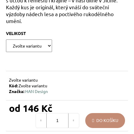
s úctou k řemeslu i krajině – v naší dílně v Jičíně.
u
Každý kus je originál, který vnáší do sváteční
j
výzdoby nádech lesa a poctivého rukodělného
e
umění.
m
e
VELIKOST
VÁNOČNÍ
SKLENĚNÁ
OZDOBA
–
KOULE
UKRYTÉ
LÍSTKY
Zvolte variantu
Kód:
Zvolte variantu
144
Značka:
HAN Design
Kč
od
146 Kč
Měrná
DO KOŠÍKU
cena: