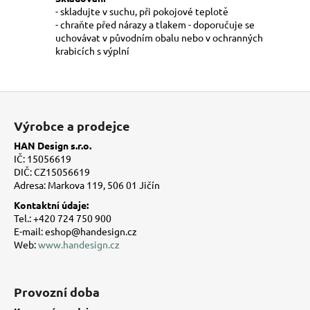
- skladujte v suchu, při pokojové teplotě
- chraňte před nárazy a tlakem - doporučuje se
uchovávat v původním obalu nebo v ochranných
krabicích s výplní
Z
á
Výrobce a prodejce
p
HAN Design s.r.o.
a
IČ: 15056619
t
DIČ: CZ15056619
Adresa: Markova 119, 506 01 Jičín
í
Kontaktní údaje:
Tel.: +420 724 750 900
E-mail: eshop@handesign.cz
Web:
www.handesign.cz
Provozní doba