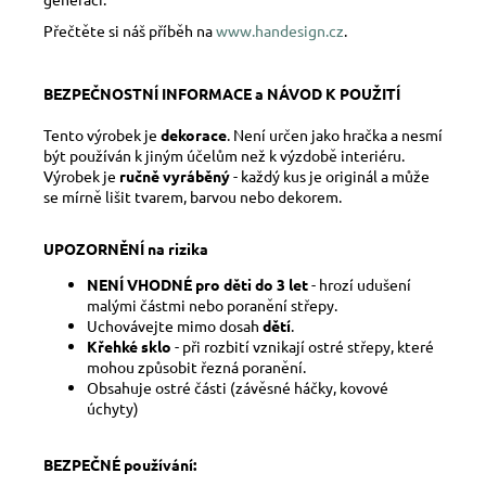
Přečtěte si náš příběh na
www.handesign.cz
.
BEZPEČNOSTNÍ INFORMACE a NÁVOD K POUŽITÍ
Tento výrobek je
dekorace
. Není určen jako hračka a nesmí
být používán k jiným účelům než k výzdobě interiéru.
Výrobek je
ručně vyráběný
- každý kus je originál a může
se mírně lišit tvarem, barvou nebo dekorem.
UPOZORNĚNÍ na rizika
NENÍ VHODNÉ pro děti do 3 let
- hrozí udušení
malými částmi nebo poranění střepy.
Uchovávejte mimo dosah
dětí
.
Křehké sklo
- při rozbití vznikají ostré střepy, které
mohou způsobit řezná poranění.
Obsahuje ostré části (závěsné háčky, kovové
úchyty)
BEZPEČNÉ používání: