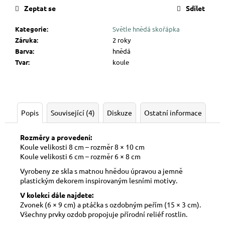
Zeptat se
Sdílet
Kategorie
:
Světle hnědá skořápka
Záruka
:
2 roky
Barva
:
hnědá
Tvar
:
koule
Popis
Související (4)
Diskuze
Ostatní informace
Rozměry a provedení:
Koule velikosti 8 cm – rozměr 8 × 10 cm
Koule velikosti 6 cm – rozměr 6 × 8 cm
Vyrobeny ze skla s matnou hnědou úpravou a jemně
plastickým dekorem inspirovaným lesními motivy.
V kolekci dále najdete:
Zvonek (6 × 9 cm) a ptáčka s ozdobným peřím (15 × 3 cm).
Všechny prvky ozdob propojuje přírodní reliéf rostlin.