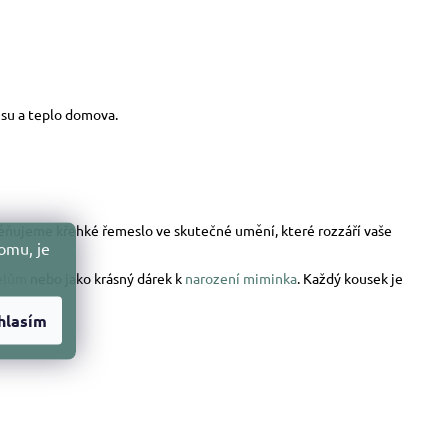
esu a teplo domova.
oměňujeme křehké řemeslo ve skutečné umění, které rozzáří vaše
omu, je
elům
nebo jako krásný dárek k
narození miminka
. Každý kousek je
hlasím