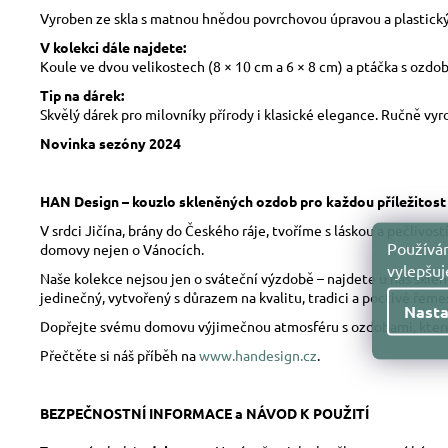
Vyroben ze skla s matnou hnědou povrchovou úpravou a plastic
V kolekci dále najdete:
Koule ve dvou velikostech (8 × 10 cm a 6 × 8 cm) a ptáčka s ozdo
Tip na dárek:
Skvělý dárek pro milovníky přírody i klasické elegance. Ručně vy
Novinka sezóny 2024
HAN Design – kouzlo skleněných ozdob pro každou příležitost
V srdci Jičína, brány do Českého ráje, tvoříme s láskou a pečliv
Používám
domovy nejen o Vánocích.
vylepšu
Naše kolekce nejsou jen o sváteční výzdobě – najdete u nás skle
jedinečný, vytvořený s důrazem na kvalitu, tradici a poctivé řeme
Nasta
Dopřejte svému domovu výjimečnou atmosféru s ozdobami, které 
Přečtěte si náš příběh na
www.handesign.cz
.
BEZPEČNOSTNÍ INFORMACE a NÁVOD K POUŽITÍ