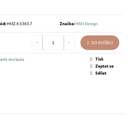
ód:
HMZ.4.5363.7
Značka:
HAN Design
DO KOŠÍKU
Tisk
hnědá skořápka
Zeptat se
Sdílet