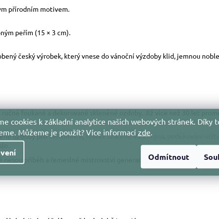
kým přírodním motivem.
bným peřím (15 × 3 cm).
robený český výrobek, který vnese do vánoční výzdoby klid, jemnou nobl
ostí ručně foukané a dekorované skleněné ozdoby. Již více než 30 let pr
e cookies k základní analytice našich webových stránek. Díky t
jeme. Můžeme je použít?
Více informací
zde
.
něné ozdoby pro
Velikonoce
,
svátek svatého Valentýna
,
poděkování učit
slo.
vení
Odmítnout
Sou
nesou příběh a řemeslné mistrovství generací.