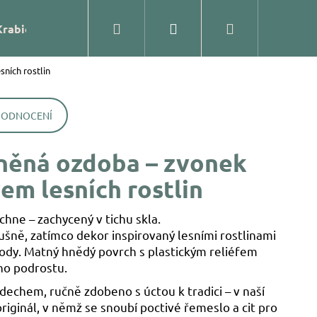
Hledat
Přihlášení
Nákupní
Krabičky
Prodejna
Kontakty
Blog
Značk
ních rostlin
košík
HODNOCENÍ
něná ozdoba – zvonek
em lesních rostlin
chne – zachycený v tichu skla.
šně, zatímco dekor inspirovaný lesními rostlinami
rody. Matný hnědý povrch s plastickým reliéfem
ího podrostu.
ĚNÁ OZDOBA – KOULE
dechem, ručně zdobeno s úctou k tradici – v naší
 originál, v němž se snoubí poctivé řemeslo a cit pro