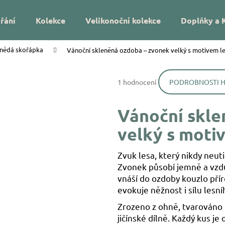
řání
Kolekce
Velikonoční kolekce
Doplňky a 
hnědá skořápka
Vánoční skleněná ozdoba – zvonek velký s motivem les
Co potřebujete najít?
Průměrné
1 hodnocení
PODROBNOSTI 
hodnocení
HLEDAT
produktu
je
Vánoční skle
5,0
z
Doporučujeme
velký s motiv
5
hvězdiček.
Zvuk lesa, který nikdy neuti
Zvonek působí jemně a vzdu
vnáší do ozdoby kouzlo pří
evokuje něžnost i sílu lesn
DÁREK NA MÍRU – VÁNOČNÍ SKLENĚNÁ
VÁNOČNÍ SKLEN
Zrozeno z ohně, tvarováno 
OZDOBA SE JMÉNEM – HVĚZDIČKY
UKRYTÉ LÍSTKY
jičínské dílně. Každý kus je