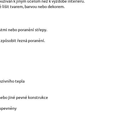
používán k jiným účelům než k výzdobě interiéru.
ně lišit tvarem, barvou nebo dekorem.
stmi nebo poranění střepy.
u způsobit řezná poranění.
nzivního tepla
 nebo jiné pevné konstrukce
 upevněny