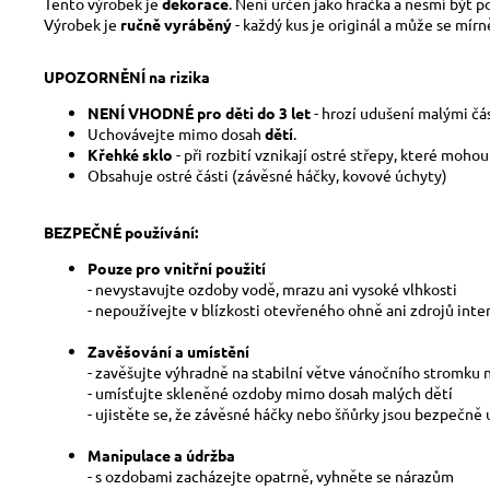
Tento výrobek je
dekorace
. Není určen jako hračka a nesmí být 
Výrobek je
ručně vyráběný
- každý kus je originál a může se mír
UPOZORNĚNÍ na rizika
NENÍ VHODNÉ pro děti do 3 let
- hrozí udušení malými čá
Uchovávejte mimo dosah
dětí
.
Křehké sklo
- při rozbití vznikají ostré střepy, které moho
Obsahuje ostré části (závěsné háčky, kovové úchyty)
BEZPEČNÉ používání:
Pouze pro vnitřní použití
- nevystavujte ozdoby vodě, mrazu ani vysoké vlhkosti
- nepoužívejte v blízkosti otevřeného ohně ani zdrojů inte
Zavěšování a umístění
- zavěšujte výhradně na stabilní větve vánočního stromku
- umísťujte skleněné ozdoby mimo dosah malých dětí
- ujistěte se, že závěsné háčky nebo šňůrky jsou bezpečně
Manipulace a údržba
- s ozdobami zacházejte opatrně, vyhněte se nárazům