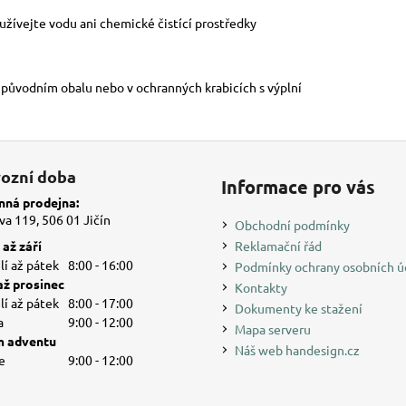
žívejte vodu ani chemické čistící prostředky
v původním obalu nebo v ochranných krabicích s výplní
ozní doba
Informace pro vás
ná prodejna:
a 119, 506 01 Jičín
Obchodní podmínky
až září
Reklamační řád
í až pátek
8:00 - 16:00
Podmínky ochrany osobních ú
až prosinec
Kontakty
í až pátek
8:00 - 17:00
Dokumenty ke stažení
a
9:00 - 12:00
Mapa serveru
 adventu
Náš web handesign.cz
e
9:00 - 12:00