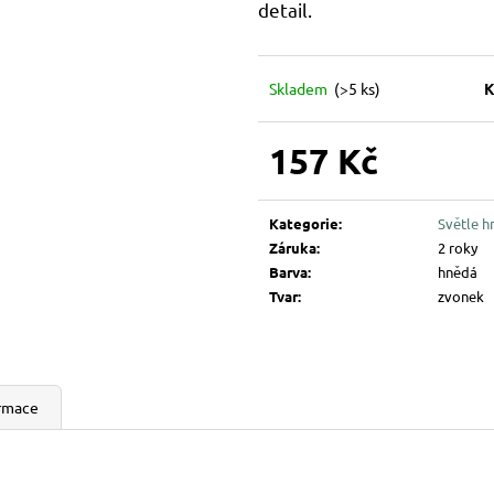
194 Kč
144 Kč
detail.
Skladem
(>5 ks)
K
157 Kč
Měrná
cena:
Kategorie
:
Světle 
Záruka
:
2 roky
Barva
:
hnědá
Tvar
:
zvonek
ormace